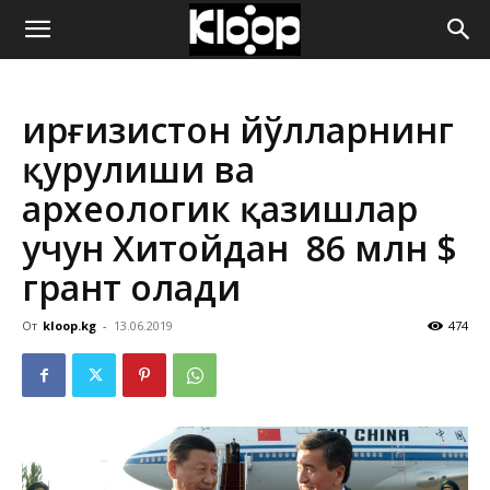
ҚИРҒИЗИСТОН
Қирғизистон йўлларнинг
ЯНГИЛИКЛАРИ
қурулиши ва
археологик қазишлар
учун Хитойдан 86 млн $
грант олади
От
kloop.kg
-
13.06.2019
474