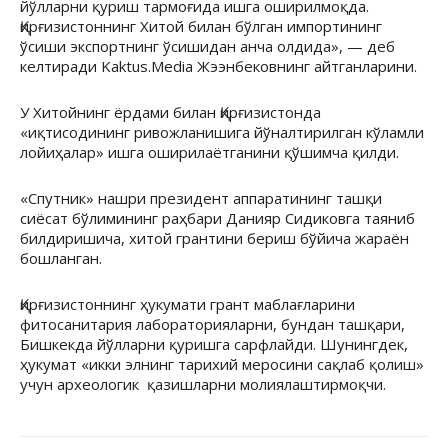
йўлларни қуриш тармоғида ишга оширилмоқда.
Қирғизистоннинг Хитой билан бўлган импортининг
ўсиши экспортнинг ўсишидан анча олдида», — деб
келтиради Kaktus.Media Жээнбековнинг айтганларини.
У Хитойнинг ёрдами билан Қирғизистонда
«иқтисодининг ривожланишига йўналтирилган кўламли
лойиҳалар» ишга оширилаётганини қўшимча қилди.
«Спутник» нашри президент аппаратининг ташқи
сиёсат бўлимининг раҳбари Данияр Сидиковга таяниб
билдиришича, хитой грантини бериш бўйича жараён
бошланган.
Қирғизистоннинг ҳукумати грант маблағларини
фитосанитария лабораторияларни, бундан ташқари,
Бишкекда йўлларни қуришга сарфлайди. Шунингдек,
ҳукумат «икки элнинг тарихий меросини сақлаб қолиш»
учун археологик қазишларни молиялаштирмоқчи.