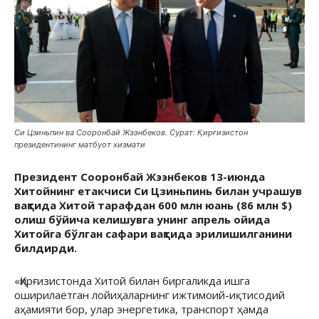
Си Цзиньпин ва Сооронбай Жээнбеков. Сурат: Қирғизистон
президентининг матбуот хизмати
Президент Сооронбай Жээнбеков 13-июнда
Хитойнинг етакчиси Си Цзиньпинь билан учрашув
вақтида Хитой тарафдан 600 млн юань (86 млн $)
олиш бўйича келишувга унинг апрель ойида
Хитойга бўлган сафари вақтида эрилишилганини
билдирди.
«Қирғизистонда Хитой билан биргаликда ишга
оширилаётган лойиҳаларнинг ижтимоий-иқтисодий
аҳамияти бор, улар энергетика, транспорт ҳамда