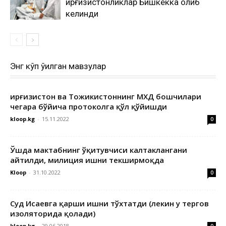
қирғизистонликлар Бишкекка олиб
келинди
Энг кўп ўқилган мавзулар
Қирғизистон ва Тожикистоннинг МХДҚ бошчилари
чегара бўйича протоколга қўл қўйишди
kloop.kg
-
15.11.2022
0
Ўшда мактабнинг ўқитувчиси калтаклангани
айтилди, милиция ишни текширмоқда
Kloop
-
31.10.2022
0
Суд Исаевга қарши ишни тўхтатди (лекин у тергов
изоляторида қолади)
kloop.kg
-
29.06.2018
0