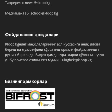
Таҳририят: news@kloop.kg
Медиамактаб: school@kloop.kg
Фойдаланиш қоидалари
Kloop.kgнинг мақолаларининг асл нусхасига аниқ илова
бериш ва муаллифини кўрсатиш орқали фойдаланишга
рухсат берилади. Видео ҳамда суратларни қўлланиш учун
ушбу почтага ёзишингиз мумкин: ulugbek@kloop.kg
Бизнинг ҳамкорлар