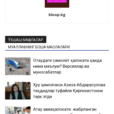
kloop.kg
ЎХШАШ МАҚОЛАЛАР
МУАЛЛИФНИНГ БОШҚА МАҚОЛАЛАРИ
Оқтаудаги самолёт ҳалокати ҳақида
нима маълум? Версиялар ва
муносабатлар
Ҳуқуқ ҳимоячиси Азиза Абдирасулова
таҳдидлар туфайли Қирғизистонни
тарк этди
Ақтау авиаҳалокати: жабрланган