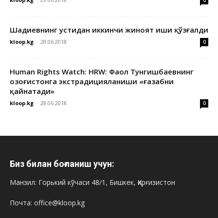
Шадиевнинг устидан иккинчи жиноят иши қўзғалди
kloop.kg
-
28.06.2018
0
Human Rights Watch: HRW: Фаол Тунгишбаевнинг
Қозоғистонга экстрадицияланиши «ғазабни
қайнатади»
kloop.kg
-
28.06.2018
0
Биз билан боғланиш учун:
Манзил: Горький кўчаси 48/1, Бишкек, Қирғизистон
Почта: office@kloop.kg