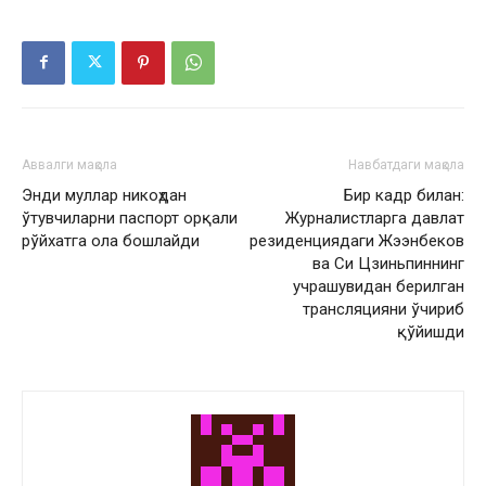
Аввалги мақола
Навбатдаги мақола
Энди муллар никоҳдан
Бир кадр билан:
ўтувчиларни паспорт орқали
Журналистларга давлат
рўйхатга ола бошлайди
резиденциядаги Жээнбеков
ва Си Цзиньпиннинг
учрашувидан берилган
трансляцияни ўчириб
қўйишди