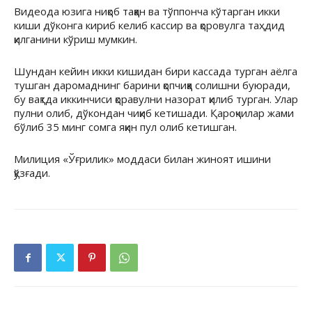
Видеода юзига ниқоб таққан ва тўппонча кўтарган икки
киши дўконга кириб келиб кассир ва қоровулга таҳдид
қилганини кўриш мумкин.
Шундан кейин икки кишидан бири кассада турган аёлга
тушган даромаднинг барини қопчиққа солишни буюради,
бу вақтда иккинчиси қоравулни назорат қилиб турган. Улар
пулни олиб, дўкондан чиқиб кетишади. Қароқчилар жами
бўлиб 35 минг сомга яқин пул олиб кетишган.
Милиция «Ўғрилик» моддаси билан жиноят ишини
қўзғади.