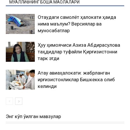
МУАЛЛИФНИНГ БОШҚА МАҚОЛАЛАРИ
Оқтаудаги самолёт ҳалокати ҳақида
нима маълум? Версиялар ва
муносабатлар
Ҳуқуқ ҳимоячиси Азиза Абдирасулова
таҳдидлар туфайли Қирғизистонни
тарк этди
Ақтау авиаҳалокати: жабрланган
қирғизистонликлар Бишкекка олиб
келинди
Энг кўп ўқилган мавзулар