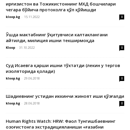
Қирғизистон ва Тожикистоннинг МХДҚ бошчилари
чегара бўйича протоколга қўл қўйишди
kloop.kg
-
15.11.2022
0
Ўшда мактабнинг ўқитувчиси калтаклангани
айтилди, милиция ишни текширмоқда
Kloop
-
31.10.2022
0
Суд Исаевга қарши ишни тўхтатди (лекин у тергов
изоляторида қолади)
kloop.kg
-
29.06.2018
0
Шадиевнинг устидан иккинчи жиноят иши қўзғалди
kloop.kg
-
28.06.2018
0
Human Rights Watch: HRW: Фаол Тунгишбаевнинг
Қозоғистонга экстрадицияланиши «ғазабни