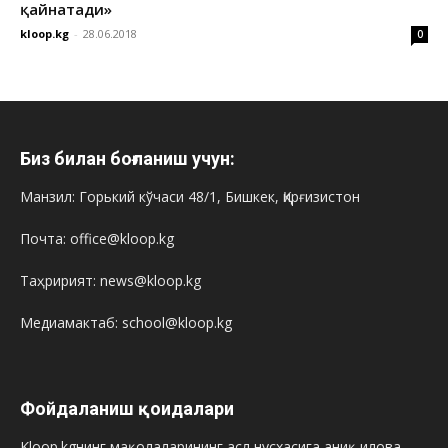
қайнатади»
kloop.kg
-
28.06.2018
0
Биз билан боғланиш учун:
Манзил: Горький кўчаси 48/1, Бишкек, Қирғизистон
Почта: office@kloop.kg
Таҳририят: news@kloop.kg
Медиамактаб: school@kloop.kg
Фойдаланиш қоидалари
Kloop.kgнинг мақолаларининг асл нусхасига аниқ илова