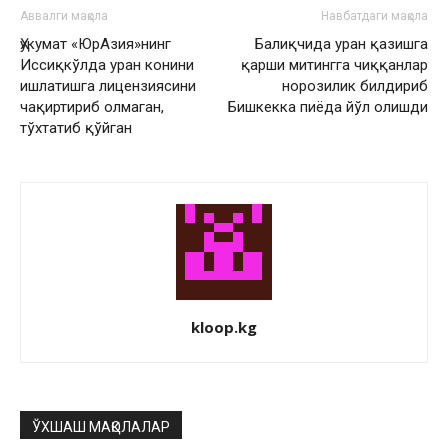
Аввалги мақола
Навбатдаги мақола
Ҳукумат «ЮрАзия»нинг
Балиқчида уран қазишга
Иссиқкўлда уран конини
қарши митингга чиққанлар
ишлатишга лицензиясини
норозилик билдириб
чақиртириб олмаган,
Бишкекка пиёда йўл олишди
тўхтатиб қўйган
kloop.kg
ЎХШАШ МАҚОЛАЛАР