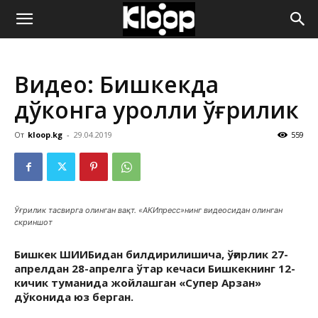
ҚИРҒИЗИСТОН
Видео: Бишкекда
ЯНГИЛИКЛАРИ
дўконга қуролли ўғрилик
От
kloop.kg
-
29.04.2019
559
Ўғрилик тасвирга олинган вақт. «АКИпресс»нинг видеосидан олинган
скриншот
Бишкек ШИИБидан билдирилишича, ўғирлик 27-
апрелдан 28-апрелга ўтар кечаси Бишкекнинг 12-
кичик туманида жойлашган «Супер Арзан»
дўконида юз берган.