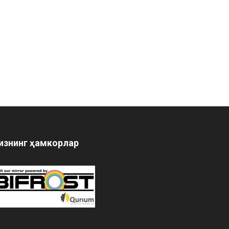
изнинг ҳамкорлар