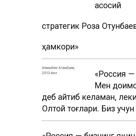
асосий
стратегик Роза Отунбаев
ҳамкори»
Алмазбек Атамбаев,
«Россия — 
2013 йил
Мен доимо
деб айтиб келаман, лек
Олтой тоғлари. Биз учу