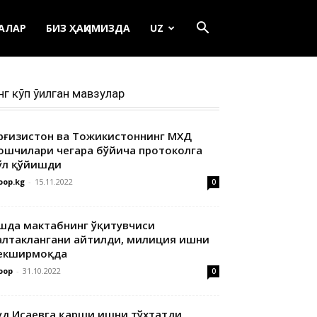
ЕАЛАР
БИЗ ҲАҚИМИЗДА
UZ
нг кўп ўқилган мавзулар
ирғизистон ва Тожикистоннинг МХДҚ
ошчилари чегара бўйича протоколга
ўл қўйишди
oop.kg
-
15.11.2022
0
шда мактабнинг ўқитувчиси
алтаклангани айтилди, милиция ишни
екширмоқда
oop
-
31.10.2022
0
уд Исаевга қарши ишни тўхтатди