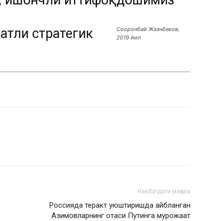
н, ишончли иттифоқдошимиз
атли стратегик
Сооронбай Жээнбеков,
2019 йил
Навбатдаги мақола
Россияда теракт уюштиришда айбланган
Азимовларнинг отаси Путинга мурожаат