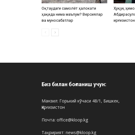
Оқтаудаги самолёт ҳалокати
Ҳуқуқ ҳимо
ҳақида нима маълум? Версиялар
Абдирасул
ва муносабатлар
Қирғизистон
Биз билан боғланиш учун:
Манзил: Горький кўчаси 48/1, Бишкек,
Қирғизистон
Почта: office@kloop.kg
Таҳририят: news@kloop.kg