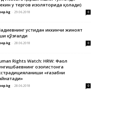
лекин у тергов изоляторида қолади)
oop.kg
-
29.06.2018
0
адиевнинг устидан иккинчи жиноят
ши қўзғалди
oop.kg
-
28.06.2018
0
uman Rights Watch: HRW: Фаол
унгишбаевнинг Қозоғистонга
кстрадицияланиши «ғазабни
айнатади»
oop.kg
-
28.06.2018
0