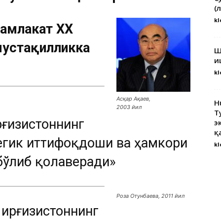
(
kl
мамлакат ХХ
мустақилликка
Ш
и
kl
Асқар Ақаев,
H
2003 йил
Т
рғизистоннинг
э
қ
егик иттифоқдоши ва ҳамкори
kl
 бўлиб қолаверади»
Роза Отунбаева, 2011 йил
Қирғизистоннинг