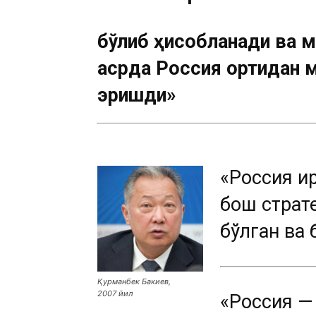
бўлиб ҳисобланади ва 
асрда Россия ортидан 
эришди»
«Россия Қи
бош страт
бўлган ва
Қурманбек Бакиев,
2007 йил
«Россия — 