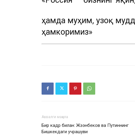
«Россия — бизнинг яқи
ҳамда муҳим, узоқ мудд
ҳамкоримиз»
Аввалги мақола
Бир кадр билан: Жээнбеков ва Путиннинг
Бишкекдаги учрашуви