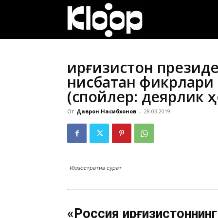
ҚИРҒИЗИСТОН
ЯНГИЛИКЛАРИ
Қирғизистон презид
нисбатан фикрлари 
(спойлер: деярлик ҳ
От
Даврон Насибхонов
-
28.03.2019
Иллюстратив сурат
«Россия Қирғизистоннин