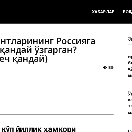
ХАБАРЛАР
ВОҚ
ентларининг Россияга
Э
қандай ўзгарган?
еч қандай)
Қ
б
859
қ
kl
Ў
к
т
Kl
г кўп йиллик ҳамкори
С