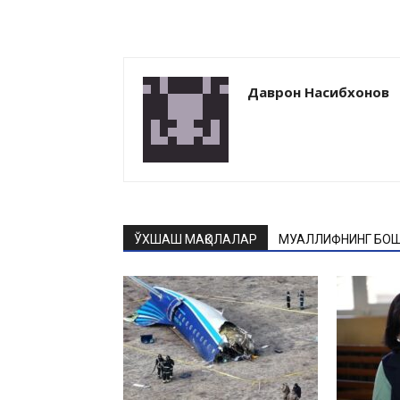
Даврон Насибхонов
ЎХШАШ МАҚОЛАЛАР
МУАЛЛИФНИНГ БОШ