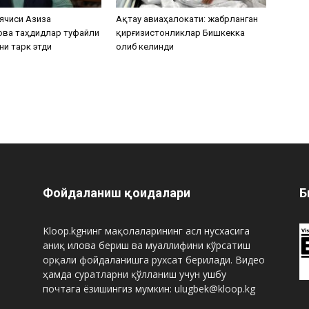
ячиси Азиза
Ақтау авиаҳалокати: жабрланган
ова таҳдидлар туфайли
қирғизистонликлар Бишкекка
ни тарк этди
олиб келинди
Фойдаланиш қоидалари
Б
Kloop.kgнинг мақолаларининг асл нусхасига
аниқ илова бериш ва муаллифини кўрсатиш
орқали фойдаланишга рухсат берилади. Видео
ҳамда суратларни қўлланиш учун ушбу
почтага ёзишингиз мумкин: ulugbek@kloop.kg