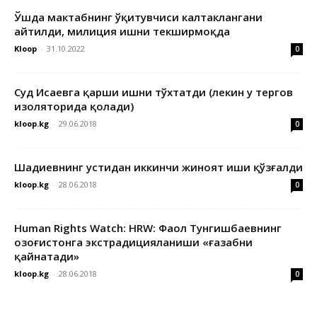
Ўшда мактабнинг ўқитувчиси калтаклангани
айтилди, милиция ишни текширмоқда
Kloop
-
31.10.2022
0
Суд Исаевга қарши ишни тўхтатди (лекин у тергов
изоляторида қолади)
kloop.kg
-
29.06.2018
0
Шадиевнинг устидан иккинчи жиноят иши қўзғалди
kloop.kg
-
28.06.2018
0
Human Rights Watch: HRW: Фаол Тунгишбаевнинг
Қозоғистонга экстрадицияланиши «ғазабни
қайнатади»
kloop.kg
-
28.06.2018
0