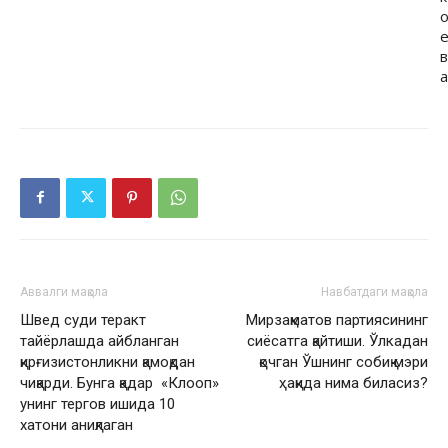
в
а
Аввалги мақола
Навбатдаги мақола
Швед суди теракт
Мирзақматов партиясининг
тайёрлашда айбланган
сиёсатга қайтиши. Ўлкадан
қирғизистонликни қамоқдан
қочган Ўшнинг собиқ мэри
чиқарди. Бунга қадар «Клооп»
ҳақида нима биласиз?
унинг тергов ишида 10
хатони аниқлаган