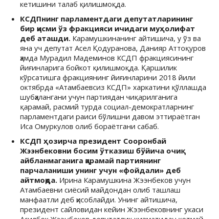
кетишини талаб қилишмоқда.
КСДПнинг парламентдаги депутатларининг
бир қисми ўз фракцияси ичидаги муҳолифат
деб аташди.
Карамушкинанинг айтишича, у ўз ва
яна уч депутат Асел Қодуранова, Данияр Аттоқуров
ҳамда Мурадил Мадеминов КСДП фракциясининг
йиғинларига бойкот қилишмоқда. Қаршилик
кўрсатишга фракциянинг йиғинларини 2018 йили
октябрда «Атамбаевсиз КСДП» харкатини қўллашда
шубҳалангани учун партиядан чиқарилганига
қарамай, расмий турда социал-демократларнинг
парламентдаги раиси бўлишни давом эттираётган
Иса Омуркулов олиб бораётгани сабаб.
КСДП ҳозирча президент Сооронбай
Жээнбековни босим ўтказиш бўйича очиқ
айбланмаганига қарамай партиянинг
парчаланиши унинг учун «фойдали» деб
айтмоқда.
Ирина Карамушкина Жээнбеков учун
Атамбаевни сиёсий майдондан олиб ташлаш
манфаатли деб ҳисоблайди. Унинг айтишича,
президент сайловидан кейин Жээнбековнинг укаси
Асилбек Жээнбеков депутатлик хизматидан кетмай