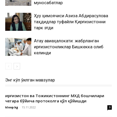
муносабатлар
Ҳуқуқ ҳимоячиси Азиза Абдирасулова
таҳдидлар туфайли Қирғизистонни
тарк этди
Ақтау авиаҳалокати: жабрланган
қирғизистонликлар Бишкекка олиб
келинди
Энг кўп ўқилган мавзулар
Қирғизистон ва Тожикистоннинг МХДҚ бошчилари
чегара бўйича протоколга қўл қўйишди
kloop.kg
-
15.11.2022
0