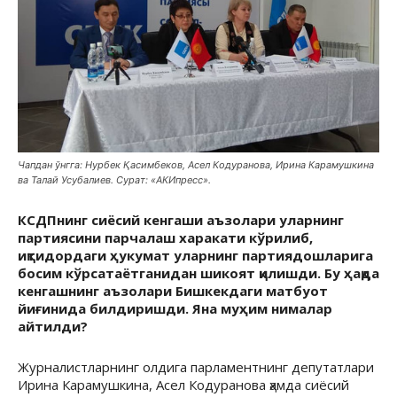
Чапдан ўнгга: Нурбек Қасимбеков, Асел Кодуранова, Ирина Карамушкина
ва Талай Усубалиев. Сурат: «АКИпресс».
КСДПнинг сиёсий кенгаши аъзолари уларнинг
партиясини парчалаш харакати кўрилиб,
иқтидордаги ҳукумат уларнинг партиядошларига
босим кўрсатаётганидан шикоят қилишди. Бу ҳақда
кенгашнинг аъзолари Бишкекдаги матбуот
йиғинида билдиришди. Яна муҳим нималар
айтилди?
Журналистларнинг олдига парламентнинг депутатлари
Ирина Карамушкина, Асел Кодуранова ҳамда сиёсий