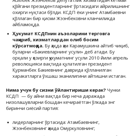
қўйгани президентларнинг ўртасидаги айрилишнинг
охирги нуқтаси бўлди. КСДП ёки унинг Атамбаевни
қўллаган бир қисми Жээнбековни кланчиликда
айбламоқда.
Ҳукумат КСДПнин аъзоларини терговга
чақириб, хизматлардан олиб босим
кўрсатмоқда.
Бу ҳақда ҳам Карамушкина айтиб чиқиб,
буларни «Бакиевларнинг усули» деб атади. Бу
орқали у ҳозирги ҳукуматнинг усули 2010 йили апрель
революцияси вақтида қулатилган президент
Қурманбек Бакиевнинг даврида қўлланилган
харакатларга ўхшаш эканилигини айтишни истаган.
Нима учун бу сизни ўйлантириши керак?
Чунки
КСДП — бу айни вақтда бир неча даражада
низолашувларни бошдан кечираётган ўлкада энг
биринчи сиёсий партия:
лидерларнинг ўртасида: Атамбаевнинг,
Жээнбековнинг ҳамда Омуркуловнинг;