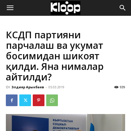
ҚИРҒИЗИСТОН
КСДП партияни
ЯНГИЛИКЛАРИ
парчалаш ва ҳукумат
босимидан шикоят
қилди. Яна нималар
айтилди?
От
Элдияр Арыкбаев
-
05.03.2019
939