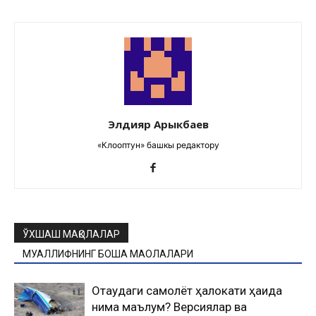
Элдияр Арыкбаев
«Клооптун» башкы редактору
ЎХШАШ МАҚОЛАЛАР
МУАЛЛИФНИНГ БОШҚА МАҚОЛАЛАРИ
Оқтаудаги самолёт ҳалокати ҳақида
нима маълум? Версиялар ва