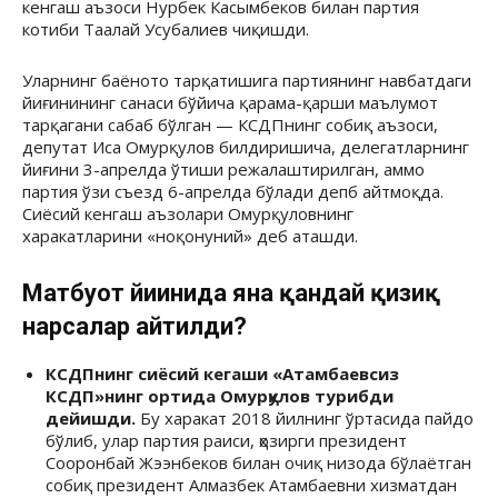
кенгаш аъзоси Нурбек Касымбеков билан партия
котиби Таалай Усубалиев чиқишди.
Уларнинг баёното тарқатишига партиянинг навбатдаги
йиғинининг санаси бўйича қарама-қарши маълумот
тарқагани сабаб бўлган — КСДПнинг собиқ аъзоси,
депутат Иса Омурқулов билдиришича, делегатларнинг
йиғини 3-апрелда ўтиши режалаштирилган, аммо
партия ўзи съезд 6-апрелда бўлади депб айтмоқда.
Сиёсий кенгаш аъзолари Омурқуловнинг
харакатларини «ноқонуний» деб аташди.
Матбуот йиғинида яна қандай қизиқ
нарсалар айтилди?
КСДПнинг сиёсий кегаши «Атамбаевсиз
КСДП»нинг ортида Омурқулов турибди
дейишди.
Бу харакат 2018 йилнинг ўртасида пайдо
бўлиб, улар партия раиси, ҳозирги президент
Сооронбай Жээнбеков билан очиқ низода бўлаётган
собиқ президент Алмазбек Атамбаевни хизматдан