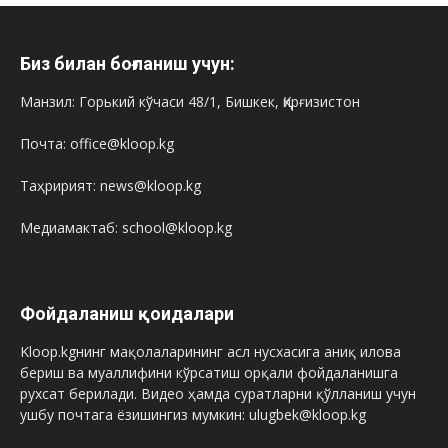
Биз билан боғланиш учун:
Манзил: Горький кўчаси 48/1, Бишкек, Қирғизистон
Почта: office@kloop.kg
Таҳририят: news@kloop.kg
Медиамактаб: school@kloop.kg
Фойдаланиш қоидалари
Kloop.kgнинг мақолаларининг асл нусхасига аниқ илова
бериш ва муаллифини кўрсатиш орқали фойдаланишга
рухсат берилади. Видео ҳамда суратларни қўлланиш учун
ушбу почтага ёзишингиз мумкин: ulugbek@kloop.kg