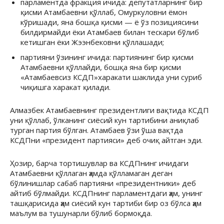
парламентда фракция ичида: депутатларнинг бир
қисми Атамбаевни қўллаб, Омуркуловни ёмон
кўришади, яна бошқа қисми — ё ўз позициясини
билдирмайди ёки Атамбаев билан тескари бўлиб
кетишган ёки Жээнбековни қўллашади;
партияни ўзининг ичида: партиянинг бир қисми
Атамбаевни қўллайди, бошқа яна бир қисми
«Атамбаевсиз КСДП»харакати шаклида уни суриб
чиқишга харакат қилади.
Алмазбек Атамбаевнинг президентлиги вақтида КСДП
уни қўллаб, ўлканинг сиёсий кун тартибини аниқлаб
турган партия бўлган. Атамбаев ўзи ўша вақтда
КСДПни «президент партияси» деб очиқ айтган эди.
Ҳозир, барча тортишувлар ва КСДПнинг ичидаги
Атамбаевни қўллаган ҳамда қўлламаган деган
бўлинишлар сабаб партияни «президентники» деб
айтиб бўлмайди. КСДПнинг парламентдаги ҳам, унинг
ташқарисида ҳам сиёсий кун тартиби бир оз бўлса ҳам
маълум ва тушунарли бўлиб бормоқда.