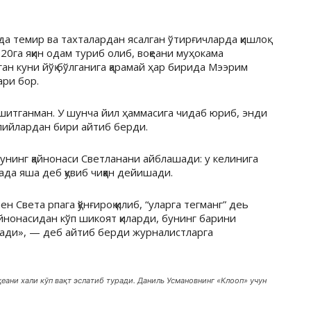
да темир ва тахталардан ясалган ўтирғичларда қишлоқ
20га яқин одам туриб олиб, воқеани муҳокама
ган куни йўқ бўлганига қарамай ҳар бирида Мээрим
ари бор.
эшитганман. У шунча йил ҳаммасига чидаб юриб, энди
лийлардан бири айтиб берди.
нинг қайнонаси Светланани айблашади: у келинига
да яша деб қувиб чиққан дейишади.
н Света рпага қўнғироқ қилиб, “уларга тегманг” деь
айнонасидан кўп шикоят қиларди, бунинг барини
шади», — деб айтиб берди журналистларга
еани хали кўп вақт эслатиб туради. Даниль Усмановнинг «Клооп» учун