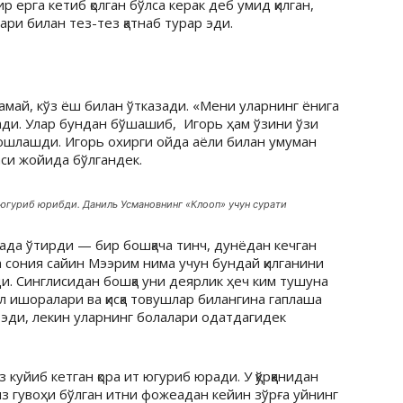
 ерга кетиб қолган бўлса керак деб умид қилган,
ри билан тез-тез қатнаб турар эди.
амай, кўз ёш билан ўтказади. «Мени уларнинг ёнига
лади. Улар бундан бўшашиб, Игорь ҳам ўзини ўзи
ошлашди. Игорь охирги ойда аёли билан умуман
си жойида бўлгандек.
 югуриб юрибди. Даниль Усмановнинг «Клооп» учун сурати
ада ўтирди — бир бошқача тинч, дунёдан кечган
 сония сайин Мээрим нима учун бундай қилганини
ди. Синглисидан бошқа уни деярлик ҳеч ким тушуна
ўл ишоралари ва қисқа товушлар билангина гаплаша
 эди, лекин уларнинг болалари одатдагидек
куйиб кетган қора ит югуриб юради. У қўрққанидан
из гувоҳи бўлган итни фожеадан кейин зўрға уйнинг