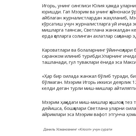
Игорь, унинг синглиси Юлия ҳамда уларни
юришди. Гап Мээрим ва унинг қайнонаси ў
айблаган журналистлардан жаҳлланиб, Мэ
кўрсатиш учун журналистларга уй ичида э
мишларга таянсак, Светлана жанжалдан ке
ерда қопларга солинган ахлатлар сақланар э
Кароватлари ва болаларнинг ўйинчоқлари
саранжом илиниб турибди.Уларнинг ичида
ташланади, гул туваклари ёнида эса Макс
«Ҳар бир оилада жанжал бўлиб туради, биз
бўлмаган. Мээрим Игорь иккиси деярлик 1
келди деган турли миш-мишлар айтиляпти
Мээрим ҳақидаги миш-мишлар қишлоққа тез 
дейишса, бошқалари Светлана уларни оил
айримлари эса Мээрим вафот этгунча ҳом
Даниль Усмановнинг «Клооп» учун сурати