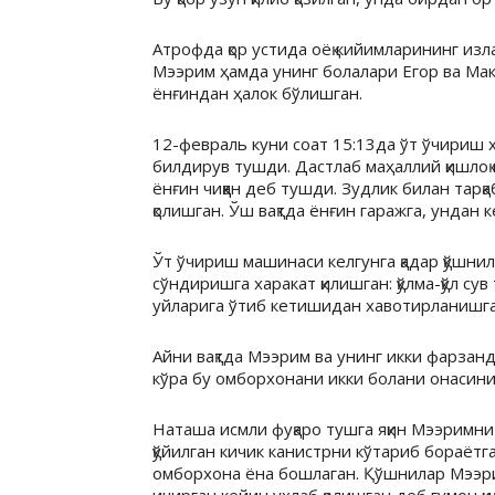
Атрофда қор устида оёқ кийимларининг изл
Мээрим ҳамда унинг болалари Егор ва Мак
ёнғиндан ҳалок бўлишган.
12-февраль куни соат 15:13да ўт ўчириш х
билдирув тушди. Дастлаб маҳаллий қишлоқ
ёнғин чиққан деб тушди. Зудлик билан тар
қолишган. Ўш вақтда ёнғин гаражга, ундан 
Ўт ўчириш машинаси келгунга қадар қўшнила
сўндиришга харакат қилишган: қўлма-қўл сув 
уйларига ўтиб кетишидан хавотирланишга
Айни вақтда Мээрим ва унинг икки фарзан
кўра бу омборхонани икки болани онасининг 
Наташа исмли фуқаро тушга яқин Мээримни 
қўйилган кичик канистрни кўтариб бораётг
омборхона ёна бошлаган. Қўшнилар Мээри