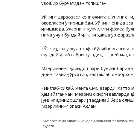
узоқ бир бурчагидан топишган.
Уйнинг дарвозаси кенг ояилган. Унинг ёни
оқсоқоллари ўтиришибди. Уйнинг ёнида эса 
қилишмоқда. Уларнинг кўпчилиги фожеа бўл
нима учун бундай қилгани ҳақида ўз фаразл
«Ўт чиққунча у жуда хафа бўлиб юрганини 
шундай қилиб сабри тугади», — деб маҳал
Мээримнинг қариндошлари бунинг барида у
доим тазйиқ кўрсатиб, калтаклаб омборхона
«Йиғлаб-сиқтаб, менга СМС ёзарди. Хатто ме
ҳам айтганман. Мээрим охирги вақтларда қ
[унинг қариндошлари] тасдиқлаб бера оли
Мээримнинг опаси Ақилай.
Омборхона ва гаражнинг қора деворлари юз берган воқ
сурати