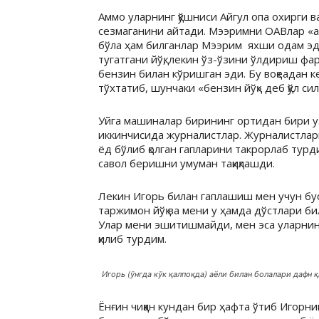
Аммо уларнинг қўшниси Айгул опа охирги в
сезмаганини айтади. Мээримни ОАВлар «а
бўла ҳам билганлар Мээрим яхши одам э
тугатгани йўқ, лекин ўз-ўзини ўлдириш фа
бензин билан кўришган эди. Бу воқеадан 
тўхтатиб, шунчаки «бензин йўқ» деб қўл си
Уйга машиналар бирининг ортидан бири 
иккинчисида журналистлар. Журналистлар
ёд бўлиб қолган гапларини такрорлаб турди
савол беришни умуман тақиқлашди.
Лекин Игорь билан гаплашиш мен учун бус
таржимон йўқ ва мени у ҳамда дўстлари би
Улар мени эшитишмайди, мен эса уларнинг
қилиб турдим.
Игорь (ўнгда кўк қалпоқда) аёли билан болалари дафн 
Ёнғин чиққан кундан бир ҳафта ўтиб Игорни