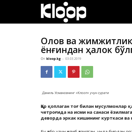
ҚИРҒИЗИСТОН
ЯНГИЛИКЛАРИ
Олов ва жимжитлик. 
ёнғиндан ҳалок бўл
От
kloop.kg
-
03.03.2019
Даниль Усмановнинг «Клооп» учун сурати
Қор қоплаган тоғ билан мусулмонлар қ
четроғида на исми на санаси ёзилмаг
деворда эркак кишининг курткаси ва 
Бу қабр узун қилиб қазилган, унда бирдан о