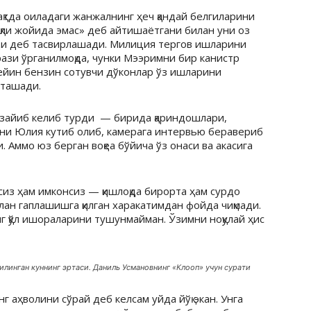
ақтда оиладаги жанжалнинг ҳеч қандай белгиларини
қли жойида эмас» деб айтишаётгани билан уни оз
ди деб тасвирлашади. Милиция тергов ишларини
рази ўрганилмоқда, чунки Мээримни бир канистр
кейин бензин сотувчи дўконлар ўз ишларини
лташади.
узайиб келиб турди — бирида қариндошлари,
ни Юлия кутиб олиб, камерага интервью беравериб
. Аммо юз берган воқеа бўйича ўз онаси ва акасига
из ҳам имконсиз — қишлоқда бирорта ҳам сурдо
лан гаплашишга қилган харакатимдан фойда чиқмади.
 қўл ишораларини тушунмайман. Ўзимни ноқулай ҳис
қилинган куннинг эртаси. Даниль Усмановнинг «Клооп» учун сурати
нг аҳволини сўрай деб келсам уйда йўқ экан. Унга