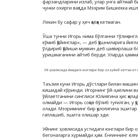
фарзандларини излаб, улар унга айтмай бир
чунки охирги вақтда Мээрим Бишкекка ишла
Лекин бу сафар у ҳеч қаёққа кетмаган.
Ўша тунни Игорь нима бўлганни тўлиқ англ
кўмиб қўйинглар», — деб қўшниларига йиғ
ўлдириб қўйиши мумкин деб шивирлаша б
уришмаганини айтиб берди. Уларда ҳамма
Уй ҳовлисида ёнидаги юнглари бир оз куйиб кетган ит
Таъзия куни Игорь дўстлари билан машин
кишидай кўринди. Игорнинг ўй-ҳаёлини ва
ўйлаётганини синглиси Юлиягина ҳис қила
олмайди — Игорь соқов бўлиб туғилган, у қ
олади. Мээримнинг бир қулоғигина эшитар
гаплашиб, эшита олишар эди.
Уйнинг ҳовлисида устидаги юнглари бир оз 
бегоналарга хурмайди ҳам. Ёнғиннинг ёлғ