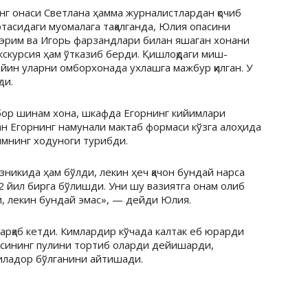
нг онаси Светлана ҳамма журналистлардан қочиб
ртасидаги муомалага тақалганда, Юлия опасини
эрим ва Игорь фарзандлари билан яшаган хонани
кскурсия ҳам ўтказиб берди. Қишлоқдаги миш-
йин уларни омборхонада ухлашга мажбур қилган. У
ди.
 бор шинам хона, шкафда Егорнинг кийимлари
н Егорнинг намунали мактаб формаси кўзга алоҳида
имнинг ходуноги турибди.
никида ҳам бўлди, лекин ҳеч қачон бундай нарса
2 йил бирга бўлишди. Уни шу вазиятга онам олиб
, лекин бундай эмас», — дейди Юлия.
тарқаб кетди. Кимлардир кўчада калтак еб юрарди
асининг пулини тортиб оларди дейишарди,
иладор бўлганини айтишади.