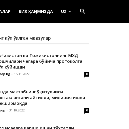
ЕАЛАР
БИЗ ҲАҚИМИЗДА
UZ
нг кўп ўқилган мавзулар
ирғизистон ва Тожикистоннинг МХДҚ
ошчилари чегара бўйича протоколга
ўл қўйишди
oop.kg
-
15.11.2022
0
шда мактабнинг ўқитувчиси
алтаклангани айтилди, милиция ишни
екширмоқда
oop
-
31.10.2022
0
уд Исаевга қарши ишни тўхтатди