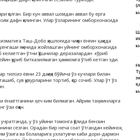
(
kl
ари қолган. Бир кун аввал шомдан аввал бу ерга
сим дафн қилинган. Улар ўзларининг омборхонасида
Ш
и
изматига Таш-Добо қишлоғида чиққан ёнғин ҳақида
kl
 кенгаши яқинида жойлашган уйнинг омборхонасида
қаб келаётган ўтни қўшнилар деразалардан кўриб
кейин қуриб битказилмаган ҳаммомга ўтиб кетган эди.
H
Т
р тилсиз ёвни 23 дақиқа бўйича ўз кучлари билан
э
ташиб, сув қувурларини тортиб, қор сочиб. Улар ўт ўз
қ
н.
kl
ди ёнаётганини ҳеч ким билмаган. Айрим таҳминларга
ўзи ёқққан.
учратганда, у ўз уйини томонга қўлида бензин
анини сезган. Орадан бир неча соат ўтгандан кейиноқ
м ўзига ва болаларига ухлатувчи каби дори-дармон