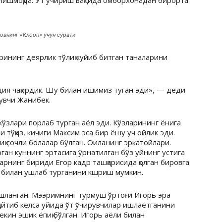
қилишмоқда. Ўт ўчириш вақтида омборхонадан бирорта
овнинг «Клооп» учун сурати
ининг деярлик тўлиқ куйиб битган таналарини
ция чақирдик. Шу билан ишимиз туган эди», — деди
рувчи Жанибек.
, кўзлари порлаб турган аёл эди. Кўзларининг ёнига
тўққиз, кичиги Максим эса бир ёшу уч ойлик эди.
қ сочли болалар бўлган. Оиланинг эркатойлари.
ан куннинг эртасига ўрнатилган бўз уйнинг устига
ларнинг бириди Егор кадр ташқарисида қолган бировга
ик билан ушлаб турганини кшриш мумкин.
бошланган. Мээримнинг турмуш ўртоғи Игорь эра
қайтиб келса уйида ўт ўчирувчилар ишлаётганини
лекин эшик ёпиқ бўлган. Игорь аёли билан