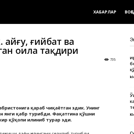
ХАБАРЛАР
ВОҚ
Қайғу, ғийбат ва
Э
ган оила тақдири
Қ
735
б
қ
kl
Ў
к
т
абристонига қараб чиқаётган эдик. Унинг
ан янги қабр турибди. Фақатгина қўшни
Kl
кир қўқопи илиниб турар эди.
С
ртиқ киши дафн қилингани сезилиб турибди.