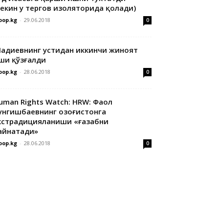
лекин у тергов изоляторида қолади)
oop.kg
-
29.06.2018
0
адиевнинг устидан иккинчи жиноят
ши қўзғалди
oop.kg
-
28.06.2018
0
uman Rights Watch: HRW: Фаол
унгишбаевнинг Қозоғистонга
кстрадицияланиши «ғазабни
айнатади»
oop.kg
-
28.06.2018
0