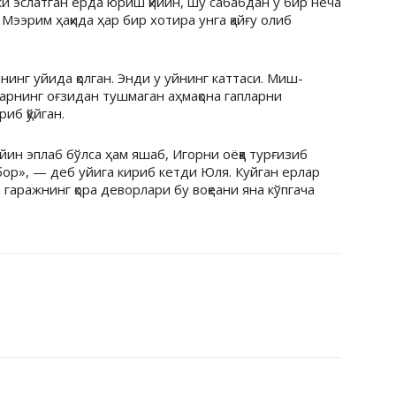
и эслатган ерда юриш қийин, шу сабабдан у бир неча
Мээрим ҳақида ҳар бир хотира унга қайғу олиб
нинг уйида қолган. Энди у уйнинг каттаси. Миш-
арнинг оғзидан тушмаган аҳмақона гапларни
иб қўйган.
н эплаб бўлса ҳам яшаб, Игорни оёққа турғизиб
 бор», — деб уйига кириб кетди Юля. Куйган ерлар
гаражнинг қора деворлари бу воқеани яна кўпгача