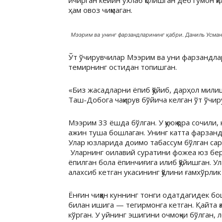
ичирган кейин ухлаб қолишган деб гумон 
ҳам овоз чиқмаган.
Мээрим ва унинг фарзандларининг қабри. Даниль Усман
Ўт ўчирувчилар Мээрим ва уни фарзандлар
темирнинг остидан топишган.
«Биз жасадларни ёпиб қўйиб, дарҳол мили
Таш-Добога чақирув бўйича келган ўт ўчи
Мээрим 33 ёшда бўлган. У қуюқ қора сочили
ажин туша бошлаган. Унинг катта фарзанди 
Улар юзларида доимо табассум бўлган сари
Уларнинг оилавий суратини фожеа юз берг
ёпилган бола ёпинчиғига илиб қўйишган. У
алахсиб кетган укасининг қўлини ғамхўрл
Ёнғин чиққан куннинг тонги одатдагидек 
билан ишига — тегирмонга кетган. Қайта 
кўрган. У уйнинг эшигини очмоқчи бўлган, 