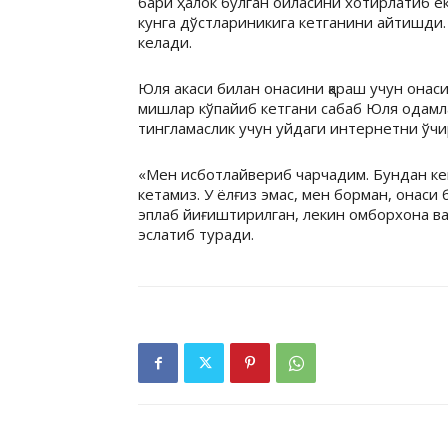
бари ҳалок бўлган оиласини хотирлатиб ёк
кунга дўстлариникига кетганини айтишди. 
келади.
Юля акаси билан онасини қараш учун онаси
мишлар кўпайиб кетгани сабаб Юля одамл
тингламаслик учун уйдаги интернетни ўчир
«Мен исботлайвериб чарчадим. Бундан кейи
кетамиз. У ёлғиз эмас, мен борман, онаси
эплаб йиғиштирилган, лекин омборхона ва 
эслатиб туради.