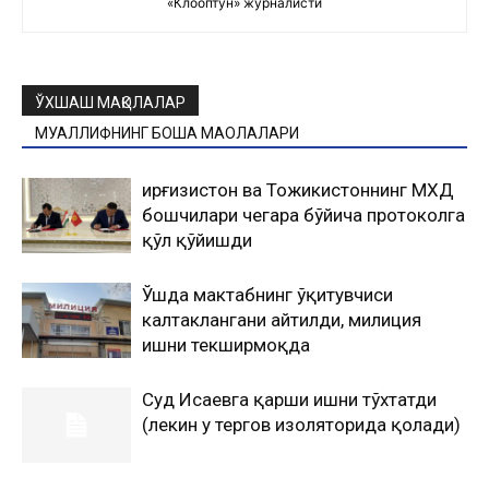
«Клооптун» журналисти
ЎХШАШ МАҚОЛАЛАР
МУАЛЛИФНИНГ БОШҚА МАҚОЛАЛАРИ
Қирғизистон ва Тожикистоннинг МХДҚ
бошчилари чегара бўйича протоколга
қўл қўйишди
Ўшда мактабнинг ўқитувчиси
калтаклангани айтилди, милиция
ишни текширмоқда
Суд Исаевга қарши ишни тўхтатди
(лекин у тергов изоляторида қолади)