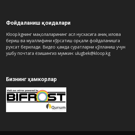
Фойдаланиш қоидалари
Kloop.kgнинг мақолаларининг асл нусхасига аниқ илова
бериш ва муаллифини кўрсатиш орқали фойдаланишга
рухсат берилади. Видео ҳамда суратларни қўлланиш учун
ушбу почтага ёзишингиз мумкин: ulugbek@kloop.kg
Бизнинг ҳамкорлар