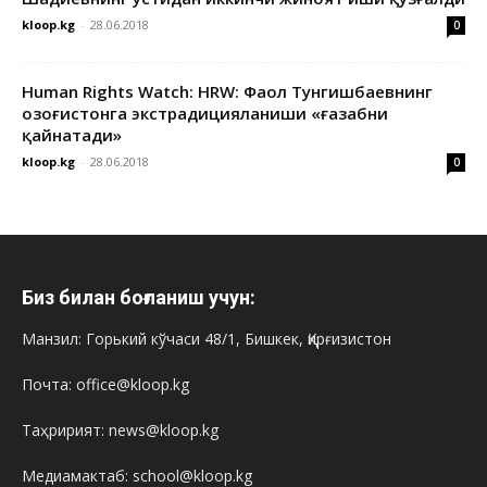
kloop.kg
-
28.06.2018
0
Human Rights Watch: HRW: Фаол Тунгишбаевнинг
Қозоғистонга экстрадицияланиши «ғазабни
қайнатади»
kloop.kg
-
28.06.2018
0
Биз билан боғланиш учун:
Манзил: Горький кўчаси 48/1, Бишкек, Қирғизистон
Почта: office@kloop.kg
Таҳририят: news@kloop.kg
Медиамактаб: school@kloop.kg