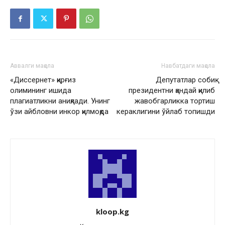
Аввалги мақола
Навбатдаги мақола
«Диссернет» қирғиз
Депутатлар собиқ
олимининг ишида
президентни қандай қилиб
плагиатликни аниқлади. Унинг
жавобгарликка тортиш
ўзи айбловни инкор қилмоқда
кераклигини ўйлаб топишди
kloop.kg