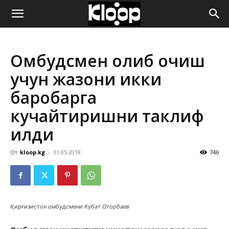
ҚИРҒИЗИСТОН
Омбудсмен олиб қочиш
ЯНГИЛИКЛАРИ
учун жазони икки
баробарга
кучайтиришни таклиф
қилди
От
kloop.kg
-
31.05.2018
746
Қирғизистон омбудсмени Кубат Оторбаев