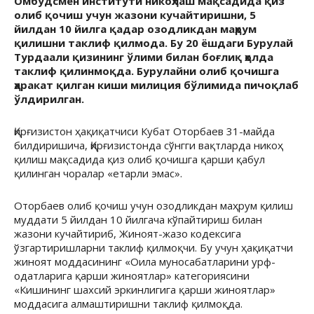
Омбудсмен институти никоҳлаш мақсадида қиз
олиб қочиш учун жазони кучайтиришни, 5
йилдан 10 йилга қадар озодликдан маҳрум
қилишни таклиф қилмода. Бу 20 ёшдаги Бурулай
Турдаали қизининг ўлими билан боғлиқ ҳолда
таклиф қилинмоқда. Бурулайни олиб қочишга
ҳаракат қилган киши милиция бўлимида пичоқлаб
ўлдирилган.
Қирғизистон ҳақиқатчиси Кубат Оторбаев 31-майда
билдиришича, Қирғизистонда сўнгги вақтларда никоҳ
қилиш мақсадида қиз олиб қочишга қарши қабул
қилинган чоралар «етарли эмас».
Оторбаев олиб қочиш учун озодликдан маҳрум қилиш
муддати 5 йилдан 10 йилгача кўпайтириш билан
жазони кучайтириб, Жиноят-жазо кодексига
ўзгартиришларни таклиф қилмоқчи. Бу учун ҳақиқатчи
жиноят моддасининг «Оила муносабатларини урф-
одатларига қарши жиноятлар» категориясини
«Кишининг шахсий эркинлигига қарши жиноятлар»
моддасига алмаштиришни таклиф қилмоқда.