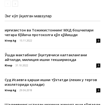
Энг кўп ўқилган мавзулар
Қирғизистон ва Тожикистоннинг МХДҚ бошчилари
чегара бўйича протоколга қўл қўйишди
kloop.kg
-
15.11.2022
0
Ўшда мактабнинг ўқитувчиси калтаклангани
айтилди, милиция ишни текширмоқда
Kloop
-
31.10.2022
0
Суд Исаевга қарши ишни тўхтатди (лекин у тергов
изоляторида қолади)
kloop.kg
-
29.06.2018
0
Шадиевнинг устидан иккинчи жиноят иши қўзғалди