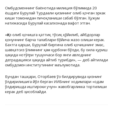
Омбудсменнинг баёнотида милиция бўлимида 20
ёшдаги Бурулай Турдаали қизининг олиб қочган эркак
киши томонидан пичоқланиши сабаб бўлган. Ҳужум
натижасида Бурулай касалхонада вафот этган.
«Қиз олиб қочишга қаттиқ тўсиқ қўйилиб, айбдорлар
қонуннинг барча талаблари бўйича жазо олиши керак.
Бахтга қарши, Бурулай биргина олиб қочишнинг эмас,
шавқатсиз ўлимнинг ҳам қурбони бўлди, бу оила қуриш
ҳақида нотўғри тушунчаси бор янги авлоднинг
деградацияси ҳақида айтиб турибди», — деб айтилади
омбудсмен институтининг маълумотида.
Бундан ташқари, Оторбаев ўз билдирувида қизнинг
ўлдирилишига йўл берган ИИБнинг ходимлари «одам
ўлдиришда иштироки учун» жавобгарликка тортилиши
керак деб ҳисоблайди.