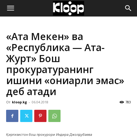
ҚИРҒИЗИСТОН
«Ата Мекен» ва
ЯНГИЛИКЛАРИ
«Республика — Ата-
Журт» Бош
прокуратуранинг
ишини «қониқарли эмас»
деб атади
От
kloop.kg
-
06.04.2018
783
Қирғизистон бош прокурори Индира Джолдубаева