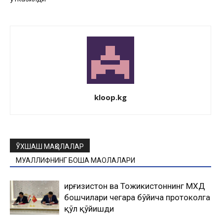
kloop.kg
ЎХШАШ МАҚОЛАЛАР
МУАЛЛИФНИНГ БОШҚА МАҚОЛАЛАРИ
Қирғизистон ва Тожикистоннинг МХДҚ
бошчилари чегара бўйича протоколга
қўл қўйишди