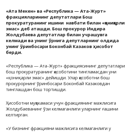
«Ата Мекен» ва «Республика — Ата-Журт»
фракцияларининг депутатлари Бош
прокуратуранинг ишини навбати билан «қониқарли
эмас» деб аташди. Бош прокурор Индира
Жолдубаева депутатлар билан учрашувга
келмади ва унинг ўрнига депутларнинг олдида
унинг ўринбосари Боконбай Казаков ҳисобот
берди.
«Республика — Ата-Журт» фракциясининг депутатлари
бош прокуратуранинг ҳисоботини тингламасдан уни
«қониқарли эмас» дейишди. Улар ҳисоботни бош
прокурорнинг ўринбосари Боконбай Казаковдан
тинглашдан бош тортишди.
Ҳисоботни муҳокамаси учун фракциянинг мажлисига
Жолдубаеванинг ўзи келмаганлиги уларнинг ғашини
келтирган.
«У бизнинг фракцияни мажлисига келмаганлиги у