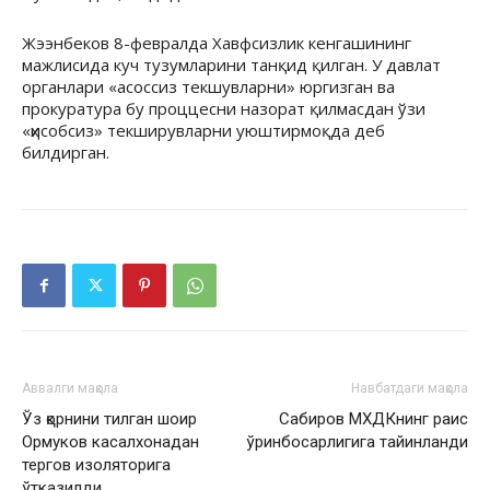
Жээнбеков 8-февралда Хавфсизлик кенгашининг
мажлисида куч тузумларини танқид қилган. У давлат
органлари «асоссиз текшувларни» юргизган ва
прокуратура бу проццесни назорат қилмасдан ўзи
«ҳисобсиз» текширувларни уюштирмоқда деб
билдирган.
Аввалги мақола
Навбатдаги мақола
Ўз қорнини тилган шоир
Сабиров МХДКнинг раис
Ормуков касалхонадан
ўринбосарлигига тайинланди
тергов изоляторига
ўтказилди