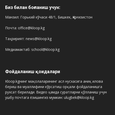
Биз билан боғланиш учун:
Манзил: Горький кўчаси 48/1, Бишкек, Қирғизистон
Почта: office@kloop.kg
Таҳририят: news@kloop.kg
Медиамактаб: school@kloop.kg
Фойдаланиш қоидалари
Kloop.kgнинг мақолаларининг асл нусхасига аниқ илова
бериш ва муаллифини кўрсатиш орқали фойдаланишга
рухсат берилади. Видео ҳамда суратларни қўлланиш учун
ушбу почтага ёзишингиз мумкин: ulugbek@kloop.kg