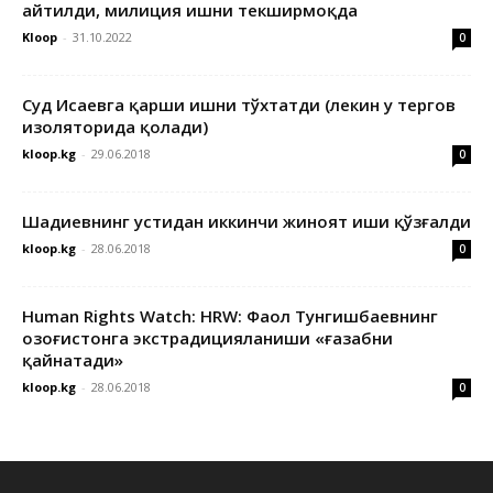
айтилди, милиция ишни текширмоқда
Kloop
-
31.10.2022
0
Суд Исаевга қарши ишни тўхтатди (лекин у тергов
изоляторида қолади)
kloop.kg
-
29.06.2018
0
Шадиевнинг устидан иккинчи жиноят иши қўзғалди
kloop.kg
-
28.06.2018
0
Human Rights Watch: HRW: Фаол Тунгишбаевнинг
Қозоғистонга экстрадицияланиши «ғазабни
қайнатади»
kloop.kg
-
28.06.2018
0