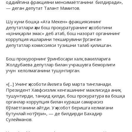
оддийгина фракцияни менсимаётганини билдиради»,
— деган депутат Талант Мамитов.
Шу куни бошқа «Ата Мекен» фракциясининг
депутатлари ҳам бош прокуратуранинг ҳисоботини
«қониқарли эмас» деб атаб, бош назорат органининг
коррупция ишларини текширувини ўрганган
депутатлар комиссияси тузишни талаб қилишган.
Бош прокурорнинг ўринбосари халқ вакилларига
Жолдубаева депутлар билан учрашувга беморлиги
учун келолмаганини тушунтирган.
«[...] Унинг ҳисоботи йилига бир марта тингланади.
Президент Хавфсизлик кенгашининг мажлисида аниқ
тушунтирди, танқид қилди, бош прокуратура ва бошқа
органлар коррупция билан кураши самарасиз
бўлаётганини айтди. У ҳисобот беришга келмагани
бутунлай нотўғри», — де билдирди Бахадир
Сулейманов.