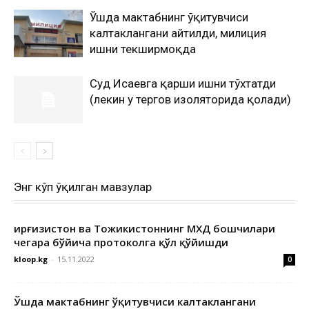
Ўшда мактабнинг ўқитувчиси
калтаклангани айтилди, милиция
ишни текширмоқда
Суд Исаевга қарши ишни тўхтатди
(лекин у тергов изоляторида қолади)
Энг кўп ўқилган мавзулар
Қирғизистон ва Тожикистоннинг МХДҚ бошчилари
чегара бўйича протоколга қўл қўйишди
kloop.kg
-
15.11.2022
0
Ўшда мактабнинг ўқитувчиси калтаклангани