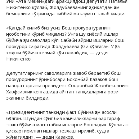
Уни «Ата Мекен»даги фракциядош депутати Наталья
Никитенко қўллаб, Жолдубаеванинг ҳақиқатдан ҳам
беморлиги тўғрисида тиббий маълумот талаб қилди.
«Қандай қилиб биз усиз Бош прокуратуранинг
ҳисоботини кўриб чиқамиз? Унга шу сиёсий ишлар
бўйича ҳам саволлар кўп. Сабаби айрим ишларни бош
прокурор сифатида Жолдубаева ўзи қўзғаган. У ўз
хоҳиши бўйича келмай қўя олмайди», — деди
Никитенко.
Депутатларнинг саволларига жавоб бераётиб бош
прокурорнинг ўринбосари Боконбай Казаков бош
назорат органи президент Сооронбай Жээнбековнинг
Хавфсизлик кенгашида айтган танқидларига рози
эканини билдирди.
«Президентнинг танқиди факт бўйича ҳам асосли
бўлган. Шундан сўнг биз камчиликларни бартараф
этиш бўйича масштабли ишларни бошладик. Кўплаган
қисқартирилган ишлар тезлаштирилиб, судга
жўнатилди», — деди Казаков.