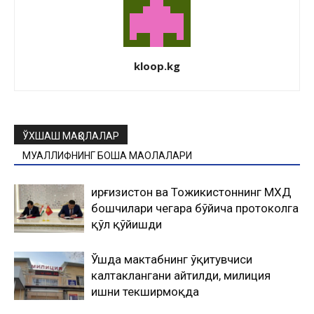
kloop.kg
ЎХШАШ МАҚОЛАЛАР
МУАЛЛИФНИНГ БОШҚА МАҚОЛАЛАРИ
Қирғизистон ва Тожикистоннинг МХДҚ
бошчилари чегара бўйича протоколга
қўл қўйишди
Ўшда мактабнинг ўқитувчиси
калтаклангани айтилди, милиция
ишни текширмоқда