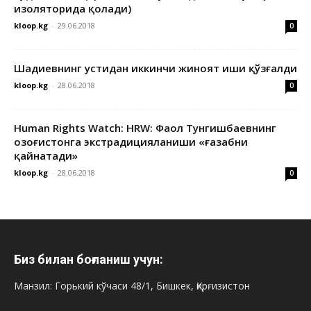
изоляторида қолади)
kloop.kg
-
29.06.2018
0
Шадиевнинг устидан иккинчи жиноят иши қўзғалди
kloop.kg
-
28.06.2018
0
Human Rights Watch: HRW: Фаол Тунгишбаевнинг
Қозоғистонга экстрадицияланиши «ғазабни
қайнатади»
kloop.kg
-
28.06.2018
0
Биз билан боғланиш учун:
Манзил: Горький кўчаси 48/1, Бишкек, Қирғизистон