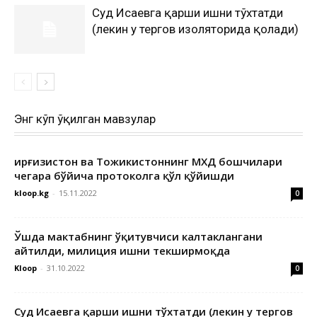
Суд Исаевга қарши ишни тўхтатди
(лекин у тергов изоляторида қолади)
Энг кўп ўқилган мавзулар
Қирғизистон ва Тожикистоннинг МХДҚ бошчилари
чегара бўйича протоколга қўл қўйишди
kloop.kg
-
15.11.2022
0
Ўшда мактабнинг ўқитувчиси калтаклангани
айтилди, милиция ишни текширмоқда
Kloop
-
31.10.2022
0
Суд Исаевга қарши ишни тўхтатди (лекин у тергов