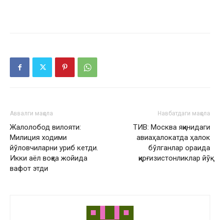
Аввалги мақола
Навбатдаги мақола
Жалолобод вилояти:
ТИВ: Москва яқинидаги
Милиция ходими
авиаҳалокатда ҳалок
йўловчиларни уриб кетди.
бўлганлар ораида
Икки аёл воқеа жойида
қирғизистонликлар йўқ
вафот этди