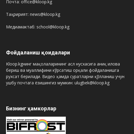
Почта: office@kloop.kg
Таҳририят: news@kloop.kg
Медиамактаб: school@kloop.kg
Фойдаланиш қоидалари
Kloop.kgнинг мақолаларининг асл нусхасига аниқ илова
бериш ва муаллифини кўрсатиш орқали фойдаланишга
рухсат берилади. Видео ҳамда суратларни қўлланиш учун
ушбу почтага ёзишингиз мумкин: ulugbek@kloop.kg
Бизнинг ҳамкорлар