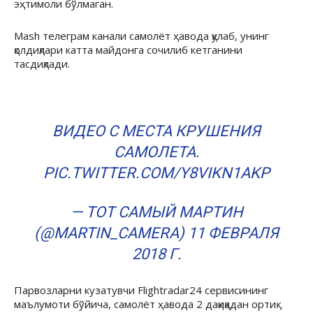
эҳтимоли бўлмаган.
Mash телеграм канали самолёт ҳавода қулаб, унинг
қолдиқлари катта майдонга сочилиб кетганини
тасдиқлади.
ВИДЕО С МЕСТА КРУШЕНИЯ
САМОЛЕТА.
PIC.TWITTER.COM/Y8VIKN1AKP
— ТОТ САМЫЙ МАРТИН
(@MARTIN_CAMERA)
11 ФЕВРАЛЯ
2018 Г.
Парвозларни кузатувчи Flightradar24 сервисининг
маълумоти бўйича, самолёт ҳавода 2 дақиқадан ортиқ