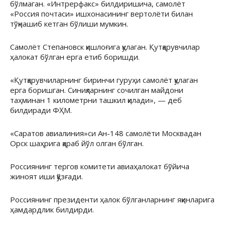
бўлмаган. «Интрерфакс» билдиришича, самолёт
«Россия почтаси» ишхонасининг вертолёти билан
тўқнашиб кетган бўлиши мумкин.
Самолёт Степановск қишлоғига қулаган. Қутқарувчилар
ҳалокат бўлган ерга етиб боришди.
«Қутқарувчиларнинг биринчи гуруҳи самолёт қулаган
ерга боришган. Синиқларнинг сочилган майдони
таҳминан 1 километрни ташкил қилади», — деб
билдиради ФҲМ.
«Саратов авиалиния»си Ан-148 самолёти Москвадан
Орск шаҳрига қараб йўл олган бўлган.
Россиянинг тергов комитети авиаҳалокат бўйича
жиноят иши қўзғади.
Россиянинг президенти ҳалок бўлганларнинг яқинларига
ҳамдардлик билдирди.