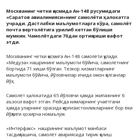
Москванинг четки қисмида Ан-148 русумидаги
«Саратов авиалинияси»нинг самолёти ҳалокатга
учради. Дастлабки маълумотларга кўра, самолёт
почта вертолётига урилиб кетган бўлиши
мумкин. Чамолётдаги 70дан ортиқ киши вафот
этди.
Москванинг четки қисмига Ан-148 самолёти қулади.
«Медуза» нашрининг маълумоти бўйича, самолётнинг
бортида 71 киши бўлган. Тезкор хизматларнинг
маълумоти бўйича, йўловчилар ичида омон қолганлар
йўқ.
Самолёт ҳалокатида 65 йўловчи ҳамда экипажнинг 6
аъзоси вафот этган. Рейсда кимларнинг учаётгани
ҳамда уларнинг орасида қирғизистонликларнинг бор ёки
йўқлиги ҳозирча номаълум.
«Интерфакс» нашрининг маълумот манбаси
тасдиқлашича, самолёт авариясида тирик қолиш