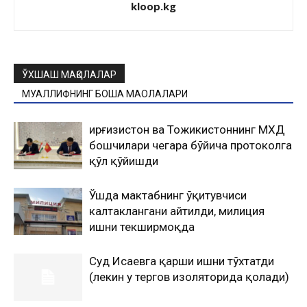
kloop.kg
ЎХШАШ МАҚОЛАЛАР
МУАЛЛИФНИНГ БОШҚА МАҚОЛАЛАРИ
Қирғизистон ва Тожикистоннинг МХДҚ
бошчилари чегара бўйича протоколга
қўл қўйишди
Ўшда мактабнинг ўқитувчиси
калтаклангани айтилди, милиция
ишни текширмоқда
Суд Исаевга қарши ишни тўхтатди
(лекин у тергов изоляторида қолади)