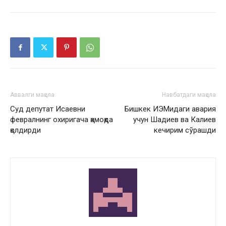
Аввалги мақола
Навбатдаги мақола
Суд депутат Исаевни
Бишкек ИЭМидаги авария
февралнинг охиригача қамоқда
учун Шадиев ва Калиев
қолдирди
кечирим сўрашди