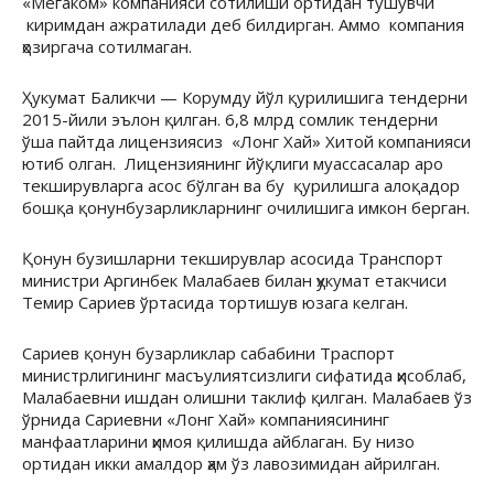
«Мегаком» компанияси сотилиши ортидан тушувчи
киримдан ажратилади деб билдирган. Аммо компания
ҳозиргача сотилмаган.
Ҳукумат Баликчи — Корумду йўл қурилишига тендерни
2015-йили эълон қилган. 6,8 млрд сомлик тендерни
ўша пайтда лицензиясиз «Лонг Хай» Хитой компанияси
ютиб олган. Лицензиянинг йўқлиги муассасалар аро
текширувларга асос бўлган ва бу қурилишга алоқадор
бошқа қонунбузарликларнинг очилишига имкон берган.
Қонун бузишларни текширувлар асосида Транспорт
министри Аргинбек Малабаев билан ҳукумат етакчиси
Темир Сариев ўртасида тортишув юзага келган.
Сариев қонун бузарликлар сабабини Траспорт
министрлигининг масъулиятсизлиги сифатида ҳисоблаб,
Малабаевни ишдан олишни таклиф қилган. Малабаев ўз
ўрнида Сариевни «Лонг Хай» компаниясининг
манфаатларини ҳимоя қилишда айблаган. Бу низо
ортидан икки амалдор ҳам ўз лавозимидан айрилган.