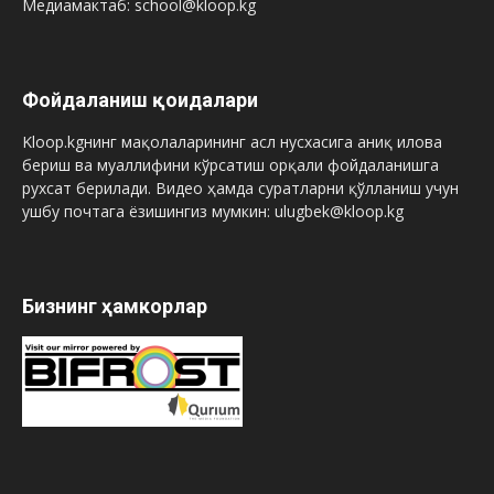
Медиамактаб: school@kloop.kg
Фойдаланиш қоидалари
Kloop.kgнинг мақолаларининг асл нусхасига аниқ илова
бериш ва муаллифини кўрсатиш орқали фойдаланишга
рухсат берилади. Видео ҳамда суратларни қўлланиш учун
ушбу почтага ёзишингиз мумкин: ulugbek@kloop.kg
Бизнинг ҳамкорлар