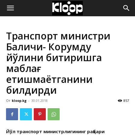
ҚИРҒИЗИСТОН
Транспорт министри
ЯНГИЛИКЛАРИ
Балиқчи- Корумду
йўлини битиришга
маблағ
етишмаётганини
билдирди
От
kloop.kg
-
30.01.2018
857
Йўл транспорт министрлигининг раҳбари