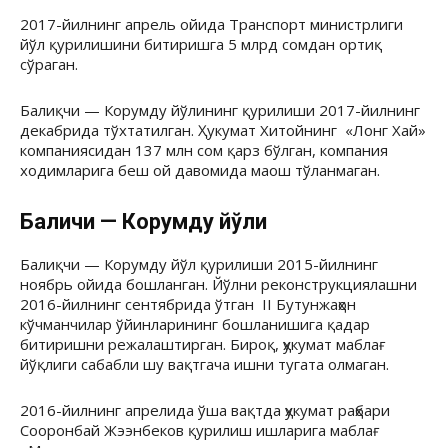
2017-йилнинг апрель ойида Транспорт министрлиги
йўл қурилишини битиришга 5 млрд сомдан ортиқ
сўраган.
Балиқчи — Корумду йўлининг қурилиши 2017-йилнинг
декабрида тўхтатилган. Ҳукумат Хитойнинг «Лонг Хай»
компаниясидан 137 млн сом қарз бўлган, компания
ходимларига беш ой давомида маош тўланмаган.
Балиқчи — Корумду йўли
Балиқчи — Корумду йўл қурилиши 2015-йилнинг
ноябрь ойида бошланган. Йўлни реконструкциялашни
2016-йилнинг сентябрида ўтган II Бутунжаҳон
кўчманчилар ўйинларининг бошланишига қадар
битиришни режалаштирган. Бироқ, ҳукумат маблағ
йўқлиги сабабли шу вақтгача ишни тугата олмаган.
2016-йилнинг апрелида ўша вақтда ҳукумат раҳбари
Сооронбай Жээнбеков қурилиш ишларига маблағ