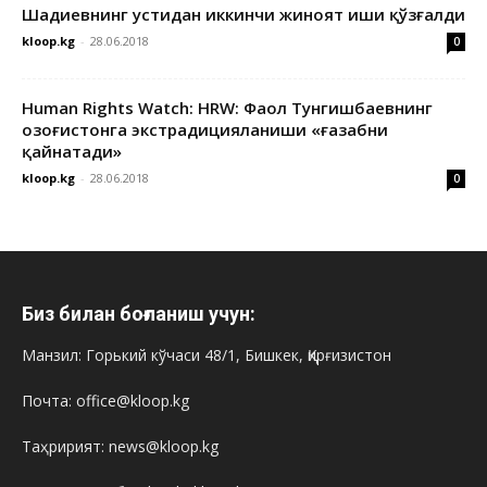
Шадиевнинг устидан иккинчи жиноят иши қўзғалди
kloop.kg
-
28.06.2018
0
Human Rights Watch: HRW: Фаол Тунгишбаевнинг
Қозоғистонга экстрадицияланиши «ғазабни
қайнатади»
kloop.kg
-
28.06.2018
0
Биз билан боғланиш учун:
Манзил: Горький кўчаси 48/1, Бишкек, Қирғизистон
Почта: office@kloop.kg
Таҳририят: news@kloop.kg