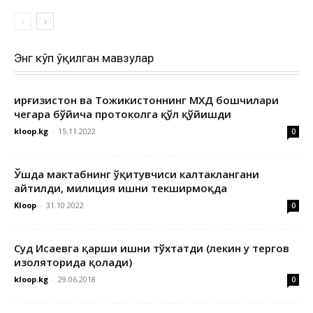
Энг кўп ўқилган мавзулар
Қирғизистон ва Тожикистоннинг МХДҚ бошчилари
чегара бўйича протоколга қўл қўйишди
kloop.kg
-
15.11.2022
0
Ўшда мактабнинг ўқитувчиси калтаклангани
айтилди, милиция ишни текширмоқда
Kloop
-
31.10.2022
0
Суд Исаевга қарши ишни тўхтатди (лекин у тергов
изоляторида қолади)
kloop.kg
-
29.06.2018
0