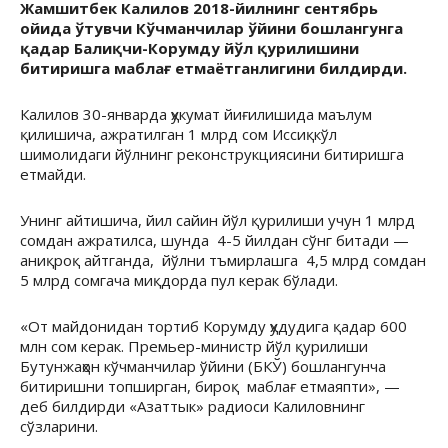
Жамшитбек Калилов 2018-йилнинг сентябрь
ойида ўтувчи Кўчманчилар ўйини бошлангунга
қадар Балиқчи-Корумду йўл қурилишини
битиришга маблағ етмаётганлигини билдирди.
Калилов 30-январда ҳукумат йиғилишида маълум
қилишича, ажратилган 1 млрд сом Иссиқкўл
шимолидаги йўлнинг реконструкциясини битиришга
етмайди.
Унинг айтишича, йил сайин йўл қурилиши учун 1 млрд
сомдан ажратилса, шунда 4-5 йилдан сўнг битади —
аниқроқ айтганда, йўлни тъмирлашга 4,5 млрд сомдан
5 млрд сомгача миқдорда пул керак бўлади.
«От майдонидан тортиб Корумду ҳудудига қадар 600
млн сом керак. Премьер-министр йўл қурилиши
Бутунжаҳон кўчманчилар ўйини (БКЎ) бошлангунча
битиришни топширган, бироқ маблағ етмаяпти», —
деб билдирди «Азаттык» радиоси Калиловнинг
сўзларини.