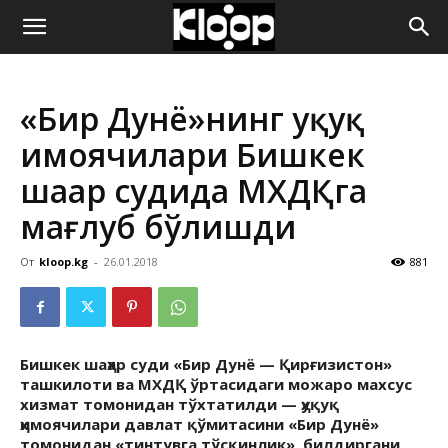
ҚИРҒИЗИСТОН
«Бир Дунё»нинг ҳуқуқ
ЯНГИЛИКЛАРИ
ҳимоячилари Бишкек
шаҳар судида МХДҚга
мағлуб бўлишди
От
kloop.kg
-
26.01.2018
881
Бишкек шаҳар суди «Бир Дунё — Қирғизистон»
ташкилоти ва МХДҚ ўртасидаги можаро махсус
хизмат томонидан тўхтатилди — ҳуқуқ
ҳимоячилари давлат қўмитасини «Бир Дунё»
томонидан «тинтувга тўсқинлик» билдиргани