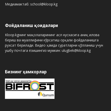
Медиамактаб: school@kloop.kg
Фойдаланиш қоидалари
Kloop.kgнинг мақолаларининг асл нусхасига аниқ илова
бериш ва муаллифини кўрсатиш орқали фойдаланишга
рухсат берилади. Видео ҳамда суратларни қўлланиш учун
ушбу почтага ёзишингиз мумкин: ulugbek@kloop.kg
Бизнинг ҳамкорлар