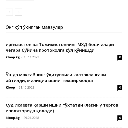
Энг кўп ўқилган мавзулар
Қирғизистон ва Тожикистоннинг МХДҚ бошчилари
чегара бўйича протоколга қўл қўйишди
kloop.kg
-
15.11.2022
0
Ўшда мактабнинг ўқитувчиси калтаклангани
айтилди, милиция ишни текширмоқда
Kloop
-
31.10.2022
0
Суд Исаевга қарши ишни тўхтатди (лекин у тергов
изоляторида қолади)
kloop.kg
-
29.06.2018
0