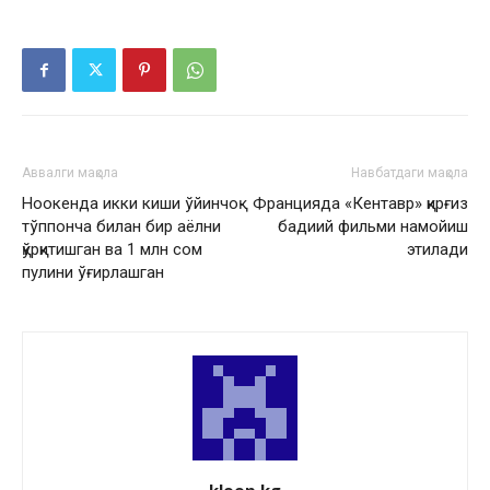
Аввалги мақола
Навбатдаги мақола
Ноокенда икки киши ўйинчоқ
Францияда «Кентавр» қирғиз
тўппонча билан бир аёлни
бадиий фильми намойиш
қўрқитишган ва 1 млн сом
этилади
пулини ўғирлашган