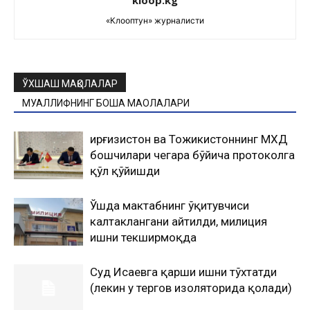
kloop.kg
«Клооптун» журналисти
ЎХШАШ МАҚОЛАЛАР
МУАЛЛИФНИНГ БОШҚА МАҚОЛАЛАРИ
Қирғизистон ва Тожикистоннинг МХДҚ
бошчилари чегара бўйича протоколга
қўл қўйишди
Ўшда мактабнинг ўқитувчиси
калтаклангани айтилди, милиция
ишни текширмоқда
Суд Исаевга қарши ишни тўхтатди
(лекин у тергов изоляторида қолади)