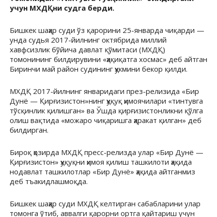
учун МХДҚни судга берди.
Бишкек шаҳар суди ўз қарорини 25-январда чиқарди —
унда судья 2017-йилнинг октябрида миллий
хавфсизлик бўйича давлат қўмитаси (МХДҚ)
томонининг билдирувини «ҳақиқатга хосмас» деб айтган
Биринчи май район судининг ҳукмини бекор қилди.
МХДҚ 2017-йилнинг январидаги през-релизида «Бир
Дунё — Қирғизистон»нинг ҳуқуқ ҳимоячилари «тинтувга
тўсқинлик қилишган» ва Ўшда қирғизистонликни қўлга
олиш вақтида «можаро чиқаришга ҳаракат қилган» деб
билдирган.
Бироқ ҳозирда МХДҚ пресс-релизда улар «Бир Дунё —
Қирғизистон» ҳуқуқни ҳимоя қилиш ташкилоти ҳақида
нодавлат ташкилотлар «Бир Дунё» ҳақида айтганмиз
деб тъакидлашмоқда.
Бишкек шаҳар суди МХДҚ келтирган сабабларини улар
томонга ўтиб, аввалги қарорни ортга қайтариш учун