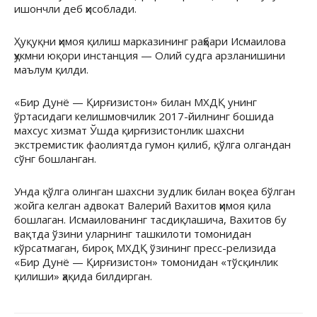
ишончли деб ҳисоблади.
Ҳуқуқни ҳимоя қилиш марказининг раҳбари Исмаилова
ҳукмни юқори инстанция — Олий судга арзланишини
маълум қилди.
«Бир Дунё — Қирғизистон» билан МХДҚ унинг
ўртасидаги келишмовчилик 2017-йилнинг бошида
махсус хизмат Ўшда қирғизистонлик шахсни
экстремистик фаолиятда гумон қилиб, қўлга олгандан
сўнг бошланган.
Унда қўлга олинган шахсни зудлик билан воқеа бўлган
жойга келган адвокат Валерий Вахитов ҳимоя қила
бошлаган. Исмаилованинг тасдиқлашича, Вахитов бу
вақтда ўзини уларнинг ташкилоти томонидан
кўрсатмаган, бироқ МХДҚ ўзининг пресс-релизида
«Бир Дунё — Қирғизистон» томонидан «тўсқинлик
қилиши» ҳақида билдирган.