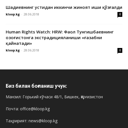
Шадиевнинг устидан иккинчи жиноят иши қўзғалди
kloop.kg
-
28.06.2018
0
Human Rights Watch: HRW: Фаол Тунгишбаевнинг
Қозоғистонга экстрадицияланиши «ғазабни
қайнатади»
kloop.kg
-
28.06.2018
0
Биз билан боғланиш учун:
Манзил: Горький кўчаси 48/1, Бишкек, Қирғизистон
Почта: office@kloop.kg
Таҳририят: news@kloop.kg