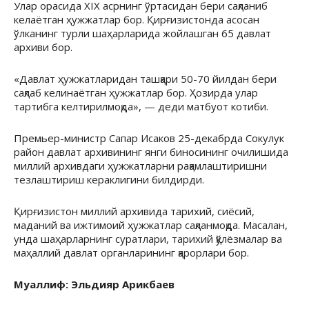
Улар орасида XIX асрнинг ўртасидан бери сақланиб
келаётган ҳужжатлар бор. Қирғизистонда асосан
ўлканинг турли шаҳарларида жойлашган 65 давлат
архиви бор.
«Давлат ҳужжатларидан ташқари 50-70 йилдан бери
сақлаб келинаётган ҳужжатлар бор. Ҳозирда улар
тартибга келтирилмоқда», — деди матбуот котиби.
Премьер-министр Сапар Исаков 25-декабрда Сокулук
район давлат архивининг янги биносининг очилишида
миллий архивдаги ҳужжатларни рақамлаштиришни
тезлаштириш кераклигини билдирди.
Қирғизистон миллий архивида тарихий, сиёсий,
маданий ва ижтимоий ҳужжатлар сақланмоқда. Масалан,
унда шаҳарларнинг суратлари, тарихий қўлёзмалар ва
маҳаллий давлат органларининг қарорлари бор.
Муаллиф: Эльдияр Арикбаев