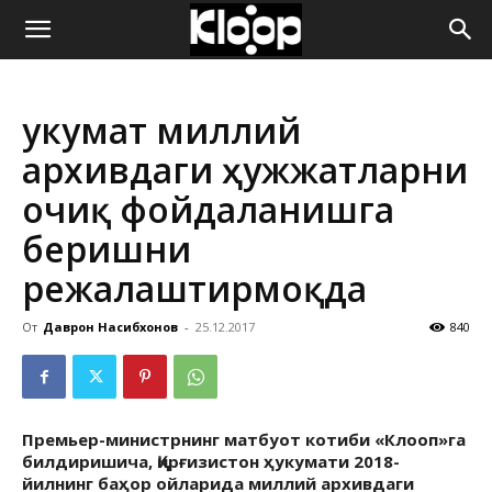
ҚИРҒИЗИСТОН
Ҳукумат миллий
ЯНГИЛИКЛАРИ
архивдаги ҳужжатларни
очиқ фойдаланишга
беришни
режалаштирмоқда
От
Даврон Насибхонов
-
25.12.2017
840
Премьер-министрнинг матбуот котиби «Клооп»га
билдиришича, Қирғизистон ҳукумати 2018-
йилнинг баҳор ойларида миллий архивдаги