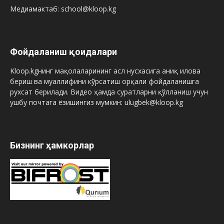
Медиамактаб: school@kloop.kg
Фойдаланиш қоидалари
Kloop.kgнинг мақолаларининг асл нусхасига аниқ илова
бериш ва муаллифини кўрсатиш орқали фойдаланишга
рухсат берилади. Видео ҳамда суратларни қўлланиш учун
ушбу почтага ёзишингиз мумкин: ulugbek@kloop.kg
Бизнинг ҳамкорлар