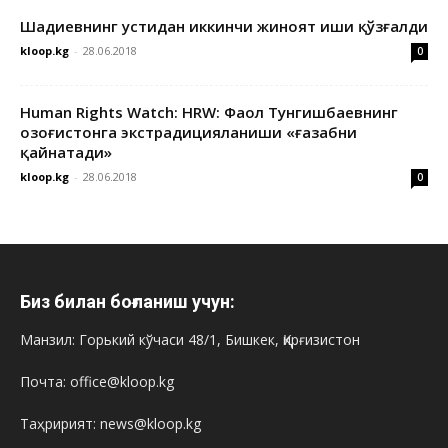
Шадиевнинг устидан иккинчи жиноят иши қўзғалди
kloop.kg
-
28.06.2018
0
Human Rights Watch: HRW: Фаол Тунгишбаевнинг
Қозоғистонга экстрадицияланиши «ғазабни
қайнатади»
kloop.kg
-
28.06.2018
0
Биз билан боғланиш учун:
Манзил: Горький кўчаси 48/1, Бишкек, Қирғизистон
Почта: office@kloop.kg
Таҳририят: news@kloop.kg