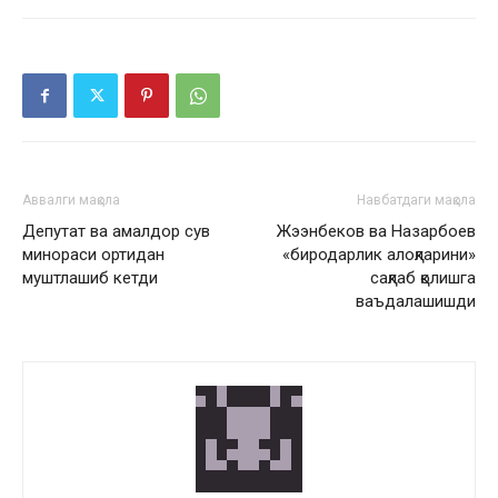
Аввалги мақола
Навбатдаги мақола
Депутат ва амалдор сув
Жээнбеков ва Назарбоев
минораси ортидан
«биродарлик алоқларини»
муштлашиб кетди
сақлаб қолишга
ваъдалашишди