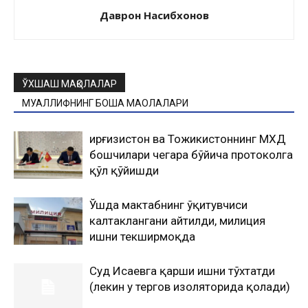
Даврон Насибхонов
ЎХШАШ МАҚОЛАЛАР
МУАЛЛИФНИНГ БОШҚА МАҚОЛАЛАРИ
Қирғизистон ва Тожикистоннинг МХДҚ
бошчилари чегара бўйича протоколга
қўл қўйишди
Ўшда мактабнинг ўқитувчиси
калтаклангани айтилди, милиция
ишни текширмоқда
Суд Исаевга қарши ишни тўхтатди
(лекин у тергов изоляторида қолади)