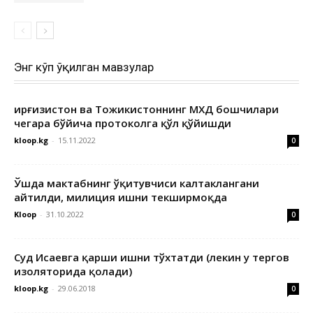
Энг кўп ўқилган мавзулар
Қирғизистон ва Тожикистоннинг МХДҚ бошчилари
чегара бўйича протоколга қўл қўйишди
kloop.kg
-
15.11.2022
0
Ўшда мактабнинг ўқитувчиси калтаклангани
айтилди, милиция ишни текширмоқда
Kloop
-
31.10.2022
0
Суд Исаевга қарши ишни тўхтатди (лекин у тергов
изоляторида қолади)
kloop.kg
-
29.06.2018
0