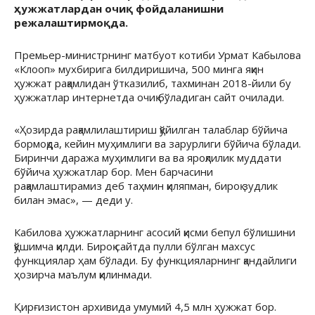
ҳужжатлардан очиқ фойдаланишни
режалаштирмоқда.
Премьер-министрнинг матбуот котиби Урмат Кабылова
«Клооп» мухбирига билдиришича, 500 минга яқин
ҳужжат рақамлидан ўтказилиб, тахминан 2018-йили бу
ҳужжатлар интернетда очиқ бўладиган сайт очилади.
«Ҳозирда рақамлилаштириш қўйилган талаблар бўйича
бормоқда, кейин муҳимлиги ва зарурлиги бўйича бўлади.
Биринчи даража муҳимлиги ва ва яроқлилик муддати
бўйича ҳужжатлар бор. Мен барчасини
рақамлаштирамиз деб таҳмин қиляпман, бироқ зудлик
билан эмас», — деди у.
Кабилова ҳужжатларнинг асосий қисми бепул бўлишини
қўшимча қилди. Бироқ сайтда пулли бўлган махсус
функциялар ҳам бўлади. Бу функцияларнинг қандайлиги
ҳозирча маълум қилинмади.
Қирғизистон архивида умумий 4,5 млн ҳужжат бор.