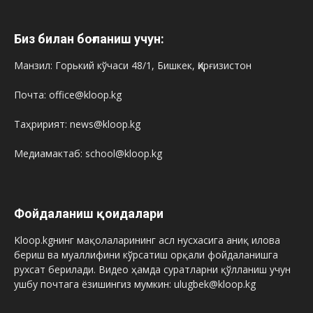
Биз билан боғланиш учун:
Манзил: Горький кўчаси 48/1, Бишкек, Қирғизистон
Почта: office@kloop.kg
Таҳририят: news@kloop.kg
Медиамактаб: school@kloop.kg
Фойдаланиш қоидалари
Kloop.kgнинг мақолаларининг асл нусхасига аниқ илова
бериш ва муаллифини кўрсатиш орқали фойдаланишга
рухсат берилади. Видео ҳамда суратларни қўлланиш учун
ушбу почтага ёзишингиз мумкин: ulugbek@kloop.kg