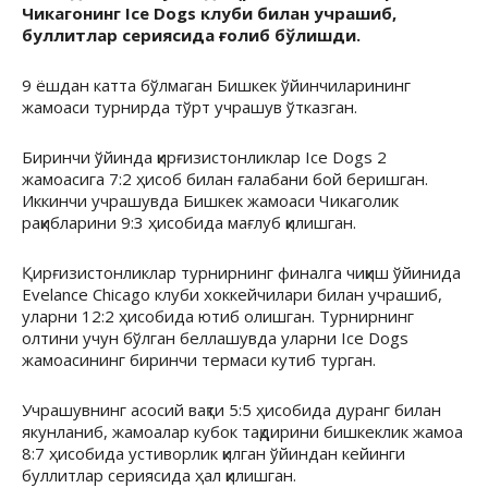
Чикагонинг Ice Dogs клуби билан учрашиб,
буллитлар сериясида ғолиб бўлишди.
9 ёшдан катта бўлмаган Бишкек ўйинчиларининг
жамоаси турнирда тўрт учрашув ўтказган.
Биринчи ўйинда қирғизистонликлар Ice Dogs 2
жамоасига 7:2 ҳисоб билан ғалабани бой беришган.
Иккинчи учрашувда Бишкек жамоаси Чикаголик
рақибларини 9:3 ҳисобида мағлуб қилишган.
Қирғизистонликлар турнирнинг финалга чиқиш ўйинида
Evelance Chicago клуби хоккейчилари билан учрашиб,
уларни 12:2 ҳисобида ютиб олишган. Турнирнинг
олтини учун бўлган беллашувда уларни Ice Dogs
жамоасининг биринчи термаси кутиб турган.
Учрашувнинг асосий вақти 5:5 ҳисобида дуранг билан
якунланиб, жамоалар кубок тақдирини бишкеклик жамоа
8:7 ҳисобида устиворлик қилган ўйиндан кейинги
буллитлар сериясида ҳал қилишган.