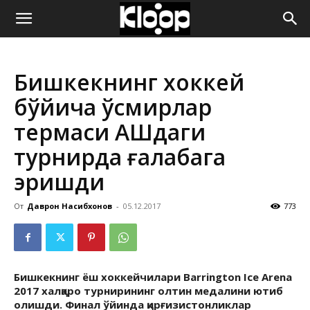
ҚИРҒИЗИСТОН
Бишкекнинг хоккей
ЯНГИЛИКЛАРИ
бўйича ўсмирлар
термаси АҚШдаги
турнирда ғалабага
эришди
От
Даврон Насибхонов
-
05.12.2017
773
Бишкекнинг ёш хоккейчилари Barrington Ice Arena
2017 халқаро турнирининг олтин медалини ютиб
олишди. Финал ўйинда қирғизистонликлар