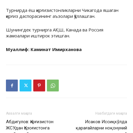
Турнирда ёш қирғизистонликларни Чикагода яшаган
қирғиз даспорасининг аъзолари қўллашган.
Шунингдек турнирга АҚШ, Канада ва Россия
жамоалари иштирок этишган.
Муаллиф: Каминат Имирханова
Аввалги мақола
Навбатдаги мақола
Абдигулов: Қирғизистон
Исаков Иссиқкўлда
ЖСУдан Қозоғистонга
қарағайларни ноқонуний