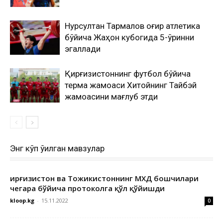
Нурсултан Тармалов оғир атлетика
бўйича Жаҳон кубогида 5-ўринни
эгаллади
Қирғизистоннинг футбол бўйича
терма жамоаси Хитойнинг Тайбэй
жамоасини мағлуб этди
Энг кўп ўқилган мавзулар
Қирғизистон ва Тожикистоннинг МХДҚ бошчилари
чегара бўйича протоколга қўл қўйишди
kloop.kg
-
15.11.2022
0