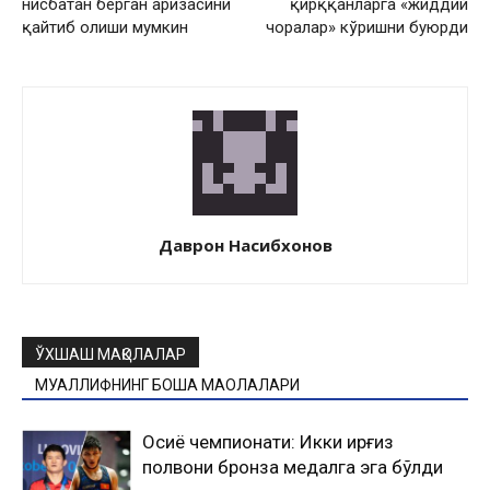
нисбатан берган аризасини
қирққанларга «жиддий
қайтиб олиши мумкин
чоралар» кўришни буюрди
Даврон Насибхонов
ЎХШАШ МАҚОЛАЛАР
МУАЛЛИФНИНГ БОШҚА МАҚОЛАЛАРИ
Осиё чемпионати: Икки қирғиз
полвони бронза медалга эга бўлди