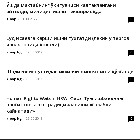
Ўшда мактабнинг ўқитувчиси калтаклангани
айтилди, милиция ишни текширмоқда
Kloop
-
31.10.2022
0
Суд Исаевга қарши ишни тўхтатди (лекин у тергов
изоляторида қолади)
kloop.kg
-
29.06.2018
0
Шадиевнинг устидан иккинчи жиноят иши қўзғалди
kloop.kg
-
28.06.2018
0
Human Rights Watch: HRW: Фаол Тунгишбаевнинг
Қозоғистонга экстрадицияланиши «ғазабни
қайнатади»
kloop.kg
-
28.06.2018
0