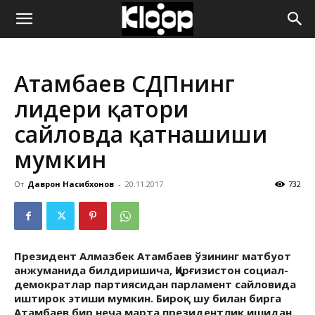
ҚИРҒИЗИСТОН
Атамбаев ҚСДПнинг
ЯНГИЛИКЛАРИ
лидери қатори
сайловда қатнашиши
мумкин
От
Даврон Насибхонов
-
20.11.2017
732
Президент Алмазбек Атамбаев ўзининг матбуот
анжуманида билдиришича, Қирғизистон социал-
демократлар партиясидан парламент сайловида
иштирок этиши мумкин. Бироқ шу билан бирга
Атамбаев бир неча марта президентлик ишидан