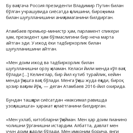
Бу вақтгача Россия президенти Владимир Путин билан
бўлган учрашувида сиёсатда қолишини, бироқ нима
билан шуғулланишини аниқламаганини билдирган.
Атамбаев премьер-министр ҳам, парламент спикери
ҳам, президент ҳам бўлмаслигини бир неча марта
айтган эди. У ижод ёки тадбиркорлик билан
шуғулланишини айтган.
«Мен доим ижод ва тадбиркорлик билан
шуғулланишни орзу қиламан. Келаси йили менда кўп вақт
бўлади […] Келинглар, бир йил кутиб турайлик, кейин
менда ўқишга вақт бўлади. Менга ўқиш жуда ёқади, бироқ
ҳозир вақтим йўқ», — деган Атамбаев 2016-йил охирида.
Бундан ташқари сиёсатдан «максимал равишда
узоқлашишга» ҳаракат қилаётганини билдирган.
«Мен ухлаб, китобларни ўқийман. Мен ҳар доим пианино
чолишни ўрганишни истардим. Албатта, давлат мен
учун доим қадрли бўлади. Мен имконим борича, янги