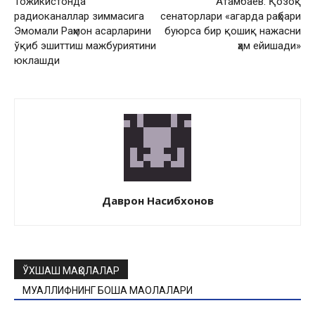
Тожикистонда
Атамбаев: Қозоқ
радиоканаллар зиммасига
сенаторлари «агарда раҳбари
Эмомали Раҳмон асарларини
буюрса бир қошиқ нажасни
ўқиб эшиттиш мажбуриятини
ҳам ейишади»
юклашди
Даврон Насибхонов
ЎХШАШ МАҚОЛАЛАР
МУАЛЛИФНИНГ БОШҚА МАҚОЛАЛАРИ