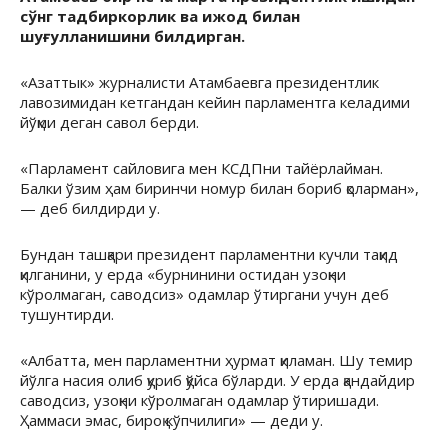
сўнг тадбиркорлик ва ижод билан
шуғулланишини билдирган.
«Азаттык» журналисти Атамбаевга президентлик
лавозимидан кетгандан кейин парламентга келадими
йўқми деган савол берди.
«Парламент сайловига мен КСДПни тайёрлайман.
Балки ўзим ҳам биринчи номур билан бориб қоларман»,
— деб билдирди у.
Бундан ташқари президент парламентни кучли тақид
қилганини, у ерда «бурнинини остидан узоқни
кўролмаган, саводсиз» одамлар ўтиргани учун деб
тушунтирди.
«Албатта, мен парламентни ҳурмат қиламан. Шу темир
йўлга насия олиб қуриб қўйса бўларди. У ерда қандайдир
саводсиз, узоқни кўролмаган одамлар ўтиришади.
Ҳаммаси эмас, бироқ кўпчилиги» — деди у.