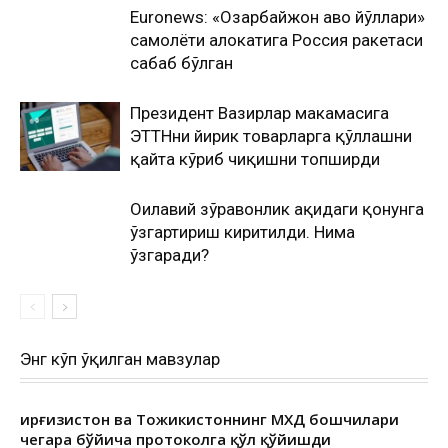
Euronews: «Озарбайжон ҳаво йўллари»
самолёти ҳалокатига Россия ракетаcи
сабаб бўлган
Президент Вазирлар маҳкамасига
ЭТТНни йирик товарларга қўллашни
қайта кўриб чиқишни топширди
Оилавий зўравонлик ҳақидаги қонунга
ўзгартириш киритилди. Нима
ўзгаради?
Энг кўп ўқилган мавзулар
Қирғизистон ва Тожикистоннинг МХДҚ бошчилари
чегара бўйича протоколга қўл қўйишди