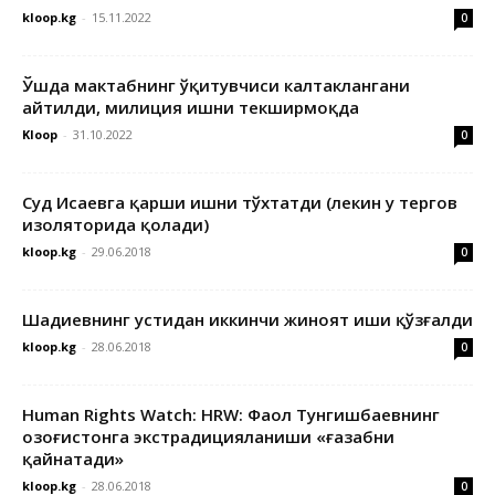
kloop.kg
-
15.11.2022
0
Ўшда мактабнинг ўқитувчиси калтаклангани
айтилди, милиция ишни текширмоқда
Kloop
-
31.10.2022
0
Суд Исаевга қарши ишни тўхтатди (лекин у тергов
изоляторида қолади)
kloop.kg
-
29.06.2018
0
Шадиевнинг устидан иккинчи жиноят иши қўзғалди
kloop.kg
-
28.06.2018
0
Human Rights Watch: HRW: Фаол Тунгишбаевнинг
Қозоғистонга экстрадицияланиши «ғазабни
қайнатади»
kloop.kg
-
28.06.2018
0