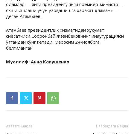
одамлар — янги президент, янги премьер-министр —
яхши ишлаши учун узоқлашишга ҳаракат қиламан» —
деган Атамбаев.
Атамбаев президентлик хизматидан ҳукумат
сиёсатчиси Сооронбай Жээнбековнинг инаугурацияси
ўтгандан сўнг кетади. Маросим 24-ноябрга
белгиланган.
Муаллиф: Анна Капушенко
Аввалги мақола
Навбатдаги мақола