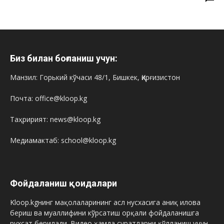
Биз билан боғланиш учун:
Манзил: Горький кўчаси 48/1, Бишкек, Қирғизистон
Почта: office@kloop.kg
Таҳририят: news@kloop.kg
Медиамактаб: school@kloop.kg
Фойдаланиш қоидалари
Kloop.kgнинг мақолаларининг асл нусхасига аниқ илова
бериш ва муаллифини кўрсатиш орқали фойдаланишга
рухсат берилади. Видео ҳамда суратларни қўлланиш учун