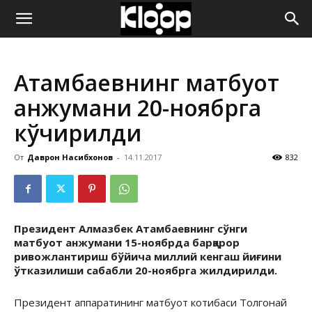
ҚИРҒИЗИСТОН
Атамбаевнинг матбуот
ЯНГИЛИКЛАРИ
анжумани 20-ноябрга
кўчирилди
От
Даврон Насибхонов
-
14.11.2017
832
Президент Алмазбек Атамбаевнинг сўнги
матбуот анжумани 15-ноябрда барқарор
ривожлантириш бўйича миллий кенгаш йиғини
ўтказилиши сабабли 20-ноябрга жилдирилди.
Президент аппаратининг матбуот котибаси Толгонай