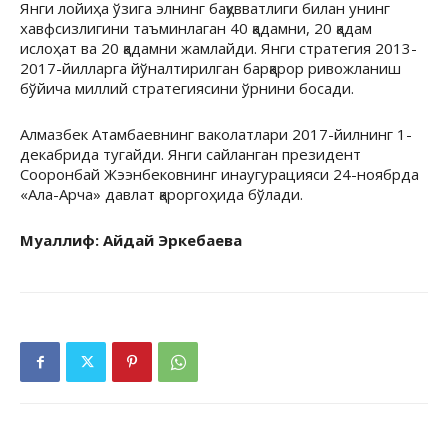
Янги лойиҳа ўзига элнинг бақувватлиги билан унинг
хавфсизлигини таъминлаган 40 қадамни, 20 қадам
ислоҳат ва 20 қадамни жамлайди. Янги стратегия 2013-
2017-йилларга йўналтирилган барқарор ривожланиш
бўйича миллий стратегиясини ўрнини босади.
Алмазбек Атамбаевнинг ваколатлари 2017-йилнинг 1-
декабрида тугайди. Янги сайланган президент
Сооронбай Жээнбековнинг инаугурацияси 24-ноябрда
«Ала-Арча» давлат қароргоҳида бўлади.
Муаллиф: Айдай Эркебаева