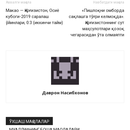
Аввалги мақола
Навбатдаги мақола
Макао — Қирғизистон, Осиё
«Пишлоқни омборда
кубоги-2019 саралаш
сақлашга тўғри келмоқда».
ўйинлари, 0:3 (иккинчи тайм)
Қирғизистоннинг сут
маҳсулотлари қозоқ
чегарасидан ўта олмаяпти
Даврон Насибхонов
ЎХШАШ МАҚОЛАЛАР
МУАЛЛИФНИНГ БОШҚА МАҚОЛАЛАРИ