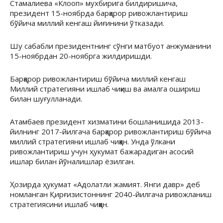
Стамалиева «Клооп» мухбирига билдиришича,
президент 15-ноябрда барқарор ривожлантириш
бўйича миллий кенгаш йиғинини ўтказади.
Шу сабабли президентнинг сўнги матбуот анжуманини
15-ноябрдан 20-ноябрга жилдиришди.
Барқарор ривожлантириш бўйича миллий кенгаш
Миллий стратегияни ишлаб чиқиш ва амалга ошириш
билан шуғулланади.
Атамбаев президент хизматини бошланишида 2013-
йилнинг 2017-йилгача барқарор ривожлантириш бўйича
миллий стратегияни ишлаб чиққан. Унда ўлкани
ривожлантириш учун ҳукумат бажарадиган асосий
ишлар билан йўналишлар ёзилган.
Ҳозирда ҳукумат «Адолатли жамият. Янги давр» деб
номланган Қирғизистоннинг 2040-йилгача ривожланиш
стратегиясини ишлаб чиққан.