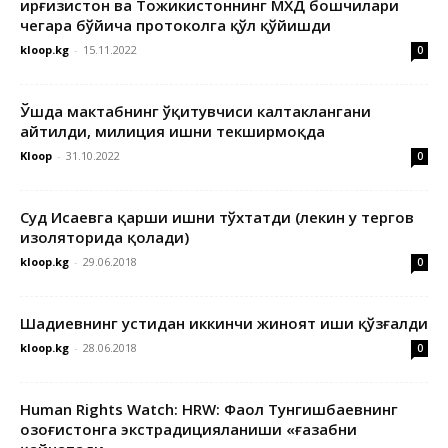
Қирғизистон ва Тожикистоннинг МХДҚ бошчилари
чегара бўйича протоколга қўл қўйишди
kloop.kg
-
15.11.2022
0
Ўшда мактабнинг ўқитувчиси калтаклангани
айтилди, милиция ишни текширмоқда
Kloop
-
31.10.2022
0
Суд Исаевга қарши ишни тўхтатди (лекин у тергов
изоляторида қолади)
kloop.kg
-
29.06.2018
0
Шадиевнинг устидан иккинчи жиноят иши қўзғалди
kloop.kg
-
28.06.2018
0
Human Rights Watch: HRW: Фаол Тунгишбаевнинг
Қозоғистонга экстрадицияланиши «ғазабни