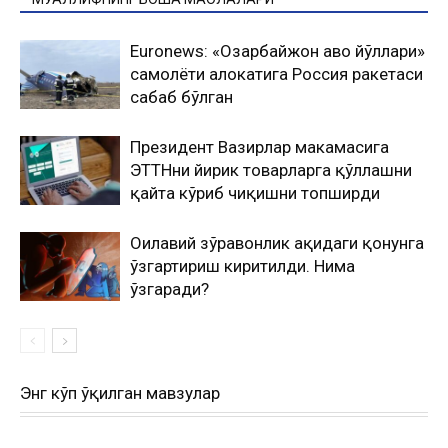
Euronews: «Озарбайжон ҳаво йўллари»
самолёти ҳалокатига Россия ракетаcи
сабаб бўлган
Президент Вазирлар маҳкамасига
ЭТТНни йирик товарларга қўллашни
қайта кўриб чиқишни топширди
Оилавий зўравонлик ҳақидаги қонунга
ўзгартириш киритилди. Нима
ўзгаради?
Энг кўп ўқилган мавзулар