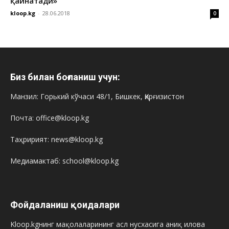
қайнатади»
kloop.kg
-
28.06.2018
0
Биз билан боғланиш учун:
Манзил: Горький кўчаси 48/1, Бишкек, Қирғизистон
Почта: office@kloop.kg
Таҳририят: news@kloop.kg
Медиамактаб: school@kloop.kg
Фойдаланиш қоидалари
Kloop.kgнинг мақолаларининг асл нусхасига аниқ илова