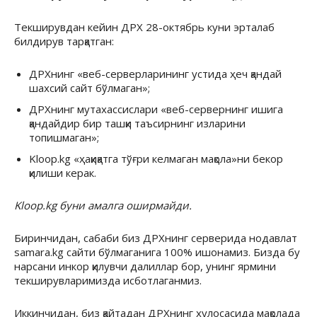
Текширувдан кейин ДРХ 28-октябрь куни эрталаб
билдирув тарқатган:
ДРХнинг «веб-серверларининг устида ҳеч қандай
шахсий сайт бўлмаган»;
ДРХнинг мутахассислари «веб-сервернинг ишига
қандайдир бир ташқи таъсирнинг изларини
топишмаган»;
Kloop.kg «ҳақиқатга тўғри келмаган мақола»ни бекор
қилиши керак.
Kloop.kg буни амалга оширмайди.
Биринчидан, сабаби биз ДРХнинг серверида нодавлат
samara.kg сайти бўлмаганига 100% ишонамиз. Бизда бу
нарсани инкор қилувчи далиллар бор, унинг ярмини
текширувларимизда исботлаганмиз.
Иккинчидан, биз қайтадан ДРХнинг хулосасида мақолада