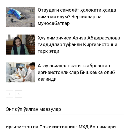
Оқтаудаги самолёт ҳалокати ҳақида
нима маълум? Версиялар ва
муносабатлар
Ҳуқуқ ҳимоячиси Азиза Абдирасулова
таҳдидлар туфайли Қирғизистонни
тарк этди
Ақтау авиаҳалокати: жабрланган
қирғизистонликлар Бишкекка олиб
келинди
Энг кўп ўқилган мавзулар
Қирғизистон ва Тожикистоннинг МХДҚ бошчилари