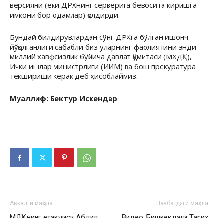
версияни (ёки ДРХнинг серверига бевосита киришга
имкони бор одамлар) қолдирди.
Бундай билдирувлардан сўнг ДРХга бўлган ишонч
йўқолганлиги сабабли биз уларнинг фаолиятини энди
миллий хавфсизлик бўйича давлат қўмитаси (МХДҚ),
Ички ишлар министрлиги (ИИМ) ва бош прокуратура
текшириши керак деб ҳисоблаймиз.
Муаллиф: Бектур Искендер
Аввалги мақола
Навбатдаги мақола
МДҲҚнинг етакчиси Абдил
Видео: Бишкекдаги Тарих