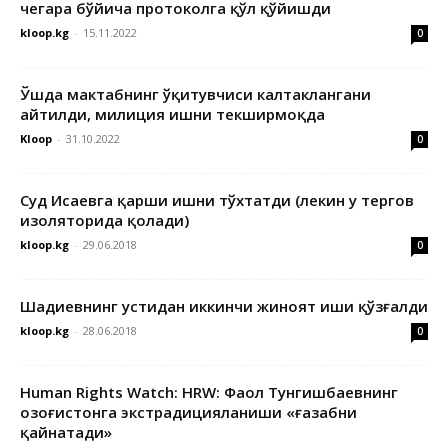
чегара бўйича протоколга қўл қўйишди
kloop.kg
-
15.11.2022
0
Ўшда мактабнинг ўқитувчиси калтаклангани
айтилди, милиция ишни текширмоқда
Kloop
-
31.10.2022
0
Суд Исаевга қарши ишни тўхтатди (лекин у тергов
изоляторида қолади)
kloop.kg
-
29.06.2018
0
Шадиевнинг устидан иккинчи жиноят иши қўзғалди
kloop.kg
-
28.06.2018
0
Human Rights Watch: HRW: Фаол Тунгишбаевнинг
Қозоғистонга экстрадицияланиши «ғазабни
қайнатади»