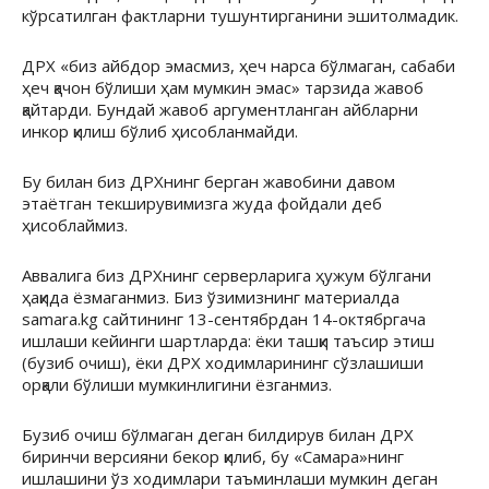
кўрсатилган фактларни тушунтирганини эшитолмадик.
ДРХ «биз айбдор эмасмиз, ҳеч нарса бўлмаган, сабаби
ҳеч қачон бўлиши ҳам мумкин эмас» тарзида жавоб
қайтарди. Бундай жавоб аргументланган айбларни
инкор қилиш бўлиб ҳисобланмайди.
Бу билан биз ДРХнинг берган жавобини давом
этаётган текширувимизга жуда фойдали деб
ҳисоблаймиз.
Аввалига биз ДРХнинг серверларига ҳужум бўлгани
ҳақида ёзмаганмиз. Биз ўзимизнинг материалда
samara.kg сайтининг 13-сентябрдан 14-октябргача
ишлаши кейинги шартларда: ёки ташқи таъсир этиш
(бузиб очиш), ёки ДРХ ходимларининг сўзлашиши
орқали бўлиши мумкинлигини ёзганмиз.
Бузиб очиш бўлмаган деган билдирув билан ДРХ
биринчи версияни бекор қилиб, бу «Самара»нинг
ишлашини ўз ходимлари таъминлаши мумкин деган