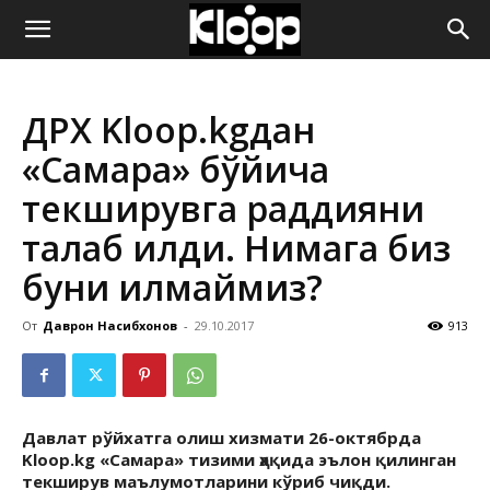
ҚИРҒИЗИСТОН
ДРХ Kloop.kgдан
ЯНГИЛИКЛАРИ
«Самара» бўйича
текширувга раддияни
талаб қилди. Нимага биз
буни қилмаймиз?
От
Даврон Насибхонов
-
29.10.2017
913
Давлат рўйхатга олиш хизмати 26-октябрда
Kloop.kg «Самара» тизими ҳақида эълон қилинган
текширув маълумотларини кўриб чиқди.