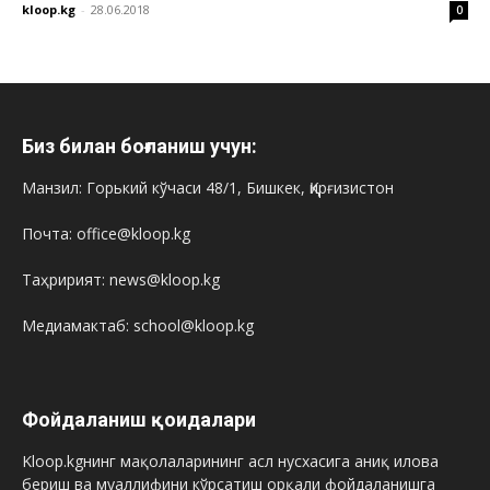
kloop.kg
-
28.06.2018
0
Биз билан боғланиш учун:
Манзил: Горький кўчаси 48/1, Бишкек, Қирғизистон
Почта: office@kloop.kg
Таҳририят: news@kloop.kg
Медиамактаб: school@kloop.kg
Фойдаланиш қоидалари
Kloop.kgнинг мақолаларининг асл нусхасига аниқ илова
бериш ва муаллифини кўрсатиш орқали фойдаланишга