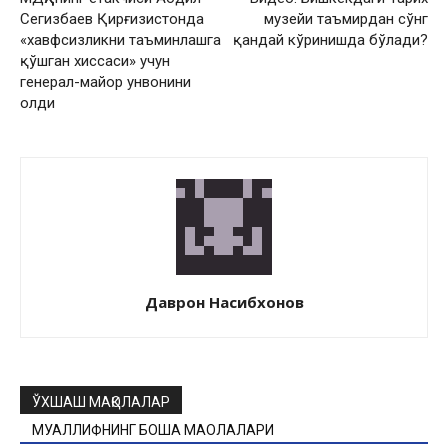
Сегизбаев Қирғизистонда
музейи таъмирдан сўнг
«хавфсизликни таъминлашга
қандай кўринишда бўлади?
қўшган хиссаси» учун
генерал-майор унвонини
олди
Даврон Насибхонов
ЎХШАШ МАҚОЛАЛАР
МУАЛЛИФНИНГ БОШҚА МАҚОЛАЛАРИ