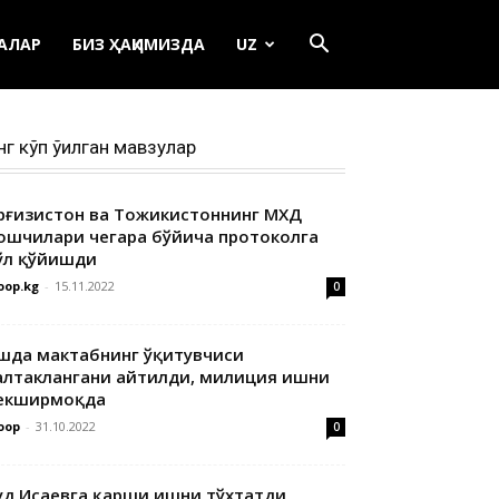
ЕАЛАР
БИЗ ҲАҚИМИЗДА
UZ
нг кўп ўқилган мавзулар
ирғизистон ва Тожикистоннинг МХДҚ
ошчилари чегара бўйича протоколга
ўл қўйишди
oop.kg
-
15.11.2022
0
шда мактабнинг ўқитувчиси
алтаклангани айтилди, милиция ишни
екширмоқда
oop
-
31.10.2022
0
уд Исаевга қарши ишни тўхтатди