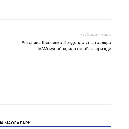
Навбатдаги мақола
и
Антонина Шевченко Лондонда ўтган ҳалқаро
ММА мусобақасида ғалабага эришди
ҚА МАҚОЛАЛАРИ