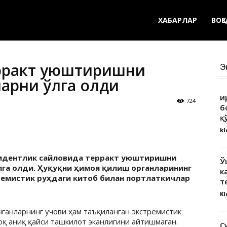
ХАБАРЛАР
ВОҚ
ерракт уюштиришни
Э
рни қўлга олди
Қ
724
б
қ
kl
езидентлик сайловида терракт уюштиришни
Ў
лга олди. Ҳуқуқни ҳимоя қилиш органларининг
к
ремистик руҳдаги китоб билан портлаткичлар
т
Kl
нганларнинг учови ҳам таъқиланган экстремистик
қ аниқ қайси ташкилот эканлигини айтишмаган.
С