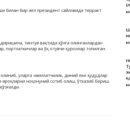
(
ши билан бир аёл президент сайловида терракт
kl
Ш
и
лдиришича, тинтув вақтида қўлга олинганлардан
kl
р, портлаткичлар ва ўқ отувчи қуроллар топилган.
H
Т
э
олиниб, уларга «миллатчилик, диний ёки ҳудудлар
қ
ол-яроқларни ноқонуний сотиб олиш, ўтказиб бериш
kl
қўзғалди.