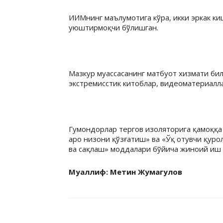
ИИМнинг маълумотига кўра, икки эркак ки
уюштирмоқчи бўлишган.
Мазкур муассасанинг матбуот хизмати би
экстремисстик китоблар, видеоматериалла
Гумондорлар тергов изоляторига қамоққа 
аро низони қўзғатиш» ва «Ўқ отувчи қур
ва сақлаш» моддалари бўйича жиноий иш 
Муаллиф: Метин Жумагулов