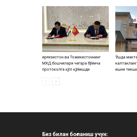
Қирғизистон ва Тожикистоннинг
Ўшда макта
МХДҚ бошчилари чегара бўйича
калтакланг
протоколга қўл қўйишди
ишни текш
Биз билан боғланиш учун: