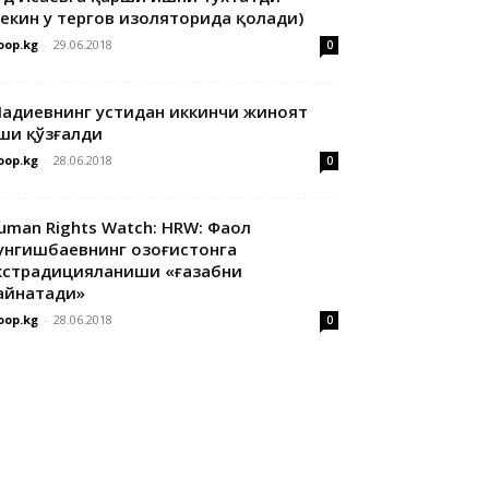
лекин у тергов изоляторида қолади)
oop.kg
-
29.06.2018
0
адиевнинг устидан иккинчи жиноят
ши қўзғалди
oop.kg
-
28.06.2018
0
uman Rights Watch: HRW: Фаол
унгишбаевнинг Қозоғистонга
кстрадицияланиши «ғазабни
айнатади»
oop.kg
-
28.06.2018
0