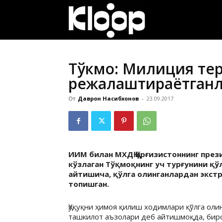
ҚИРҒИЗИСТОН
ЯНГИЛИКЛАРИ
Тўкмоқ: Милиция т
режалаштираётганла
От
Даврон Насибхонов
-
23.09.2017
ИИМ билан МХДҚ Қирғизистоннинг пр
кўзлаган Тўқмоқнинг уч турғунини қў
айтишича, қўлга олинганлардан экст
топишган.
Ҳуқуқни ҳимоя қилиш ходимлари қўлга оли
ташкилот аъзолари деб айтишмоқда, биро