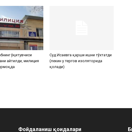
бнинг ўқитувчиси
Суд Исаевга қарши ишни тўхтатди
ани айтилди, милиция
(лекин у тергов изоляторида
ирмоқда
қолади)
Фойдаланиш қоидалари
Б