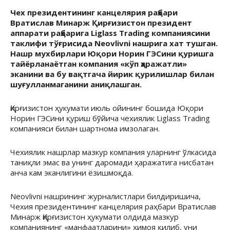
Чех президентининг канцелярия раҳбари
Вратислав Минарж Қирғизистон президент
аппарати раҳбарига Liglass Trading компаниясини
таклифи тўғрисида Neovlivni нашрига хат тушган.
Нашр мухбирлари Юқори Норин ГЭСини қуришга
тайёрланаётган компания «кўп ҳаражатли»
эканини ва бу вақтгача йирик қурилишлар билан
шуғулланмаганини аниқлашган.
Қирғизистон ҳукумати июль ойининг бошида Юқори
Норин ГЭСини қуриш бўйича чехиялик Liglass Trading
компанияси билан шартнома имзолаган.
Чехиялик нашрлар мазкур компания уларнинг ўлкасида
таниқли эмас ва унинг даромади ҳаражатига нисбатан
анча кам эканлигини ёзишмоқда.
Neovlivni нашрининг журналистлари билдиришича,
Чехия президентининг канцелярия раҳбари Вратислав
Минарж Қирғизистон ҳукумати олдида мазкур
компаниянинг «манфаатларини» ҳимоя қилиб, уни