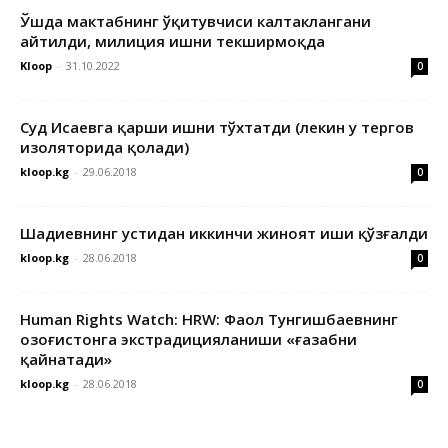
Ўшда мактабнинг ўқитувчиси калтаклангани
айтилди, милиция ишни текширмоқда
Kloop
-
31.10.2022
0
Суд Исаевга қарши ишни тўхтатди (лекин у тергов
изоляторида қолади)
kloop.kg
-
29.06.2018
0
Шадиевнинг устидан иккинчи жиноят иши қўзғалди
kloop.kg
-
28.06.2018
0
Human Rights Watch: HRW: Фаол Тунгишбаевнинг
Қозоғистонга экстрадицияланиши «ғазабни
қайнатади»
kloop.kg
-
28.06.2018
0