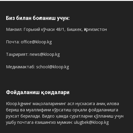
Биз билан боғланиш учун:
Манзил: Горький кўчаси 48/1, Бишкек, Қирғизистон
Почта: office@kloop.kg
Таҳририят: news@kloop.kg
Медиамактаб: school@kloop.kg
Фойдаланиш қоидалари
Kloop.kgнинг мақолаларининг асл нусхасига аниқ илова
бериш ва муаллифини кўрсатиш орқали фойдаланишга
рухсат берилади. Видео ҳамда суратларни қўлланиш учун
ушбу почтага ёзишингиз мумкин: ulugbek@kloop.kg