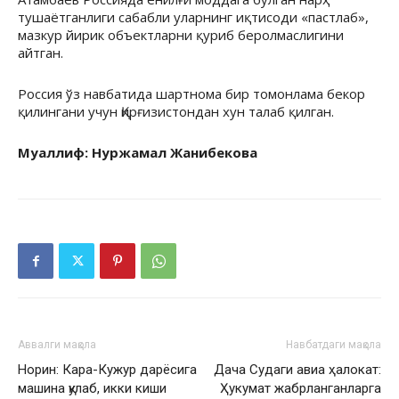
тушаётганлиги сабабли уларнинг иқтисоди «пастлаб»,
мазкур йирик объектларни қуриб беролмаслигини
айтган.
Россия ўз навбатида шартнома бир томонлама бекор
қилингани учун Қирғизистондан хун талаб қилган.
Муаллиф: Нуржамал Жанибекова
Аввалги мақола
Навбатдаги мақола
Норин: Кара-Кужур дарёсига
Дача Судаги авиа ҳалокат:
машина қулаб, икки киши
Ҳукумат жабрланганларга