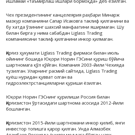
ишламай «таъмирлаш ишлари бормоқда» деб ёзилган.
Чех президентининг канцелеярия раҳбари Минарж
мазкур компанияни Сапар Исаковга таклиф қилганини ва
бу хатда ўзининг шахсий манфаатини яширмаган. Шу
билан бирга у нима сабабдан Liglass Trading
компаниясини таклиф қилганини инкор қилмаган.
Қирғиз ҳукумати Liglass Trading фирмаси билан июль
ойининг бошида Юқори Норин ГЭСини қуриш бўйича
шартномага қўл қўйган. Компания 2003-йили Чехияда
тузилган. Уларнинг расмий сайтида, Liglass Trading
қуёш нуридан қувват олган ва
гидроэлектрстанцияларни қуриши ёзилган.
Юқори Норин ГЭСнинг қурилиши Россия билан
Қирғизистон ўртасидаги шартнома асосида 2012-йили
бошланган.
Қирғизистон 2015-йили шартномани инкор қилиб, янги
инвестор топишга қарор қилган. Унда Алмазбек
Атамбаев Россияда ёнилғи моддага бўлган нарҳ