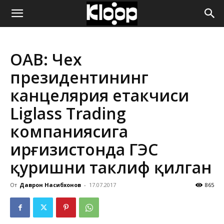
ҚИРҒИЗИСТОН
ОАВ: Чех
ЯНГИЛИКЛАРИ
президентининг
канцелярия етакчиси
Liglass Trading
компаниясига
Қирғизистонда ГЭС
қуришни таклиф қилган
От
Даврон Насибхонов
-
17.07.2017
865