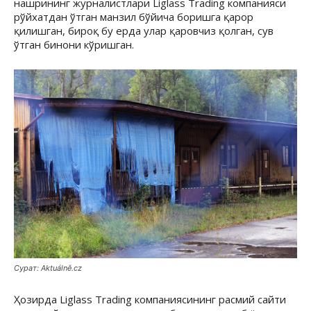
нашрининг журналистлари Liglass Trading компанияси
рўйхатдан ўтган манзил бўйича боришга қарор
қилишган, бироқ бу ерда улар қаровчиз қолган, сув
ўтган бинони кўришган.
Сурат: Aktuálně.cz
Ҳозирда Liglass Trading компаниясининг расмий сайти