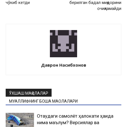
чўкиб кетди
берилган бадал миқдорини
очиқламайди
Даврон Насибхонов
ЎХШАШ МАҚОЛАЛАР
МУАЛЛИФНИНГ БОШҚА МАҚОЛАЛАРИ
Оқтаудаги самолёт ҳалокати ҳақида
нима маълум? Версиялар ва