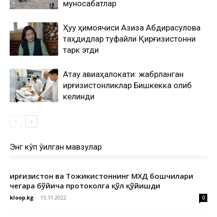
муносабатлар
Ҳуқуқ ҳимоячиси Азиза Абдирасулова
таҳдидлар туфайли Қирғизистонни
тарк этди
Ақтау авиаҳалокати: жабрланган
қирғизистонликлар Бишкекка олиб
келинди
Энг кўп ўқилган мавзулар
Қирғизистон ва Тожикистоннинг МХДҚ бошчилари
чегара бўйича протоколга қўл қўйишди
kloop.kg
-
15.11.2022
0