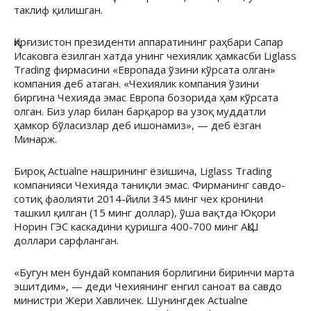
таклиф қилишган.
Қирғизистон президенти аппаратининг раҳбари Сапар
Исаковга ёзилган хатда унинг чехиялик ҳамкасби Liglass
Trading фирмасини «Европада ўзини кўрсата олган»
компания деб атаган. «Чехиялик компания ўзини
биргина Чехияда эмас Европа бозорида ҳам кўрсата
олган. Биз улар билан барқарор ва узоқ муддатли
ҳамкор бўласизлар деб ишонамиз», — деб ёзган
Минарж.
Бироқ Actualne нашрининг ёзишича, Liglass Trading
компанияси Чехияда таниқли эмас. Фирманинг савдо-
сотиқ фаолияти 2014-йили 345 минг чех кронини
ташкил қилган (15 минг доллар), ўша вақтда Юқори
Норин ГЭС каскадини қуришга 400-700 минг АҚШ
доллари сарфланган.
«Бугун мен бундай компания борлигини биринчи марта
эшитдим», — деди Чехиянинг енгил саноат ва савдо
министри Жери Хавличек. Шунингдек Actualne