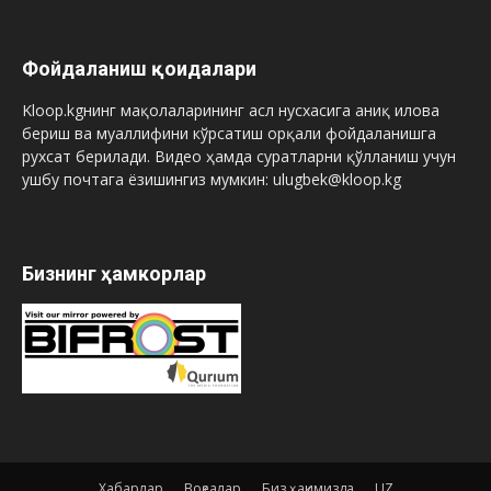
Фойдаланиш қоидалари
Kloop.kgнинг мақолаларининг асл нусхасига аниқ илова
бериш ва муаллифини кўрсатиш орқали фойдаланишга
рухсат берилади. Видео ҳамда суратларни қўлланиш учун
ушбу почтага ёзишингиз мумкин: ulugbek@kloop.kg
Бизнинг ҳамкорлар
Хабарлар
Воқеалар
Биз ҳақимизда
UZ