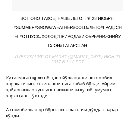
ВОТ ОНО ТАКОЕ, НАШЕ ЛЕТО... ❄ 23 ИЮБРЯ.
#SUMMER#SNOW#WEATHER#COLD#ЛЕТО#ГРАД#СН
ЕГ#ОТПУСК#ХОЛОД#ПРИРОДА#ИЮБРЬ#НИЖНИЙУ
СЛОН#ТАТАРСТАН
ПУБЛИКАЦИЯ ОТ MARAT (@MARAT_DAYS) ИЮН 23
2017 В 3:12 PDT
Кутилмаган қорли об-ҳаво йўллардаги автомобил
харакатининг секинлашишига сабаб бўлди. Айрим
ҳайдовчилар куннинг очилишини кутиб, умуман
харкатдан тўхтади.
Автомобиллар қор бўронни эслатовчи дўлдан зарар
кўрди.