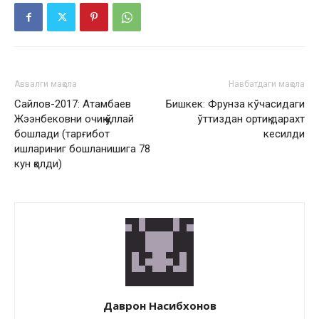
Аввалги мақола
Навбатдаги мақола
Сайлов-2017: Атамбаев
Бишкек: Фрунза кўчасидаги
Жээнбековни очиқ қўллай
ўттиздан ортиқ дарахт
бошлади (тарғибот
кесилди
ишлариниг бошланишига 78
кун қолди)
Даврон Насибхонов