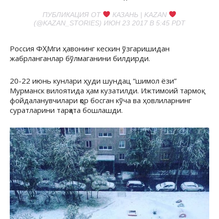
ПУБЛИКАЦИЯ ОТ
КАЗАНЬ | KAZAN
(@KAZAN_STORIES) ИЮН 23 2017 В 5:45 PDT
Россия ФҲМги ҳавонинг кескин ўзгаришидан
жабрланганлар бўлмаганини билдирди.
20-22 июнь кунлари ҳуди шундац “шимол ёзи”
Мурманск вилоятида ҳам кузатилди. Ижтимоий тармоқ
фойдаланувчилари қор босган кўча ва ҳовлиларнинг
суратларини тарқата бошлашди.