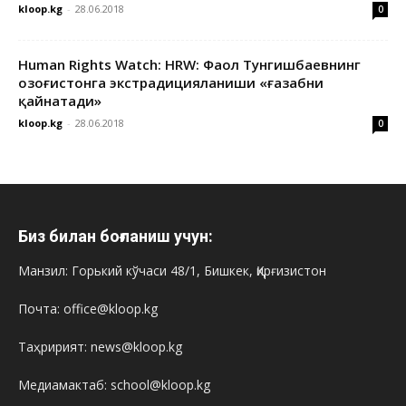
kloop.kg
-
28.06.2018
0
Human Rights Watch: HRW: Фаол Тунгишбаевнинг
Қозоғистонга экстрадицияланиши «ғазабни
қайнатади»
kloop.kg
-
28.06.2018
0
Биз билан боғланиш учун:
Манзил: Горький кўчаси 48/1, Бишкек, Қирғизистон
Почта: office@kloop.kg
Таҳририят: news@kloop.kg
Медиамактаб: school@kloop.kg