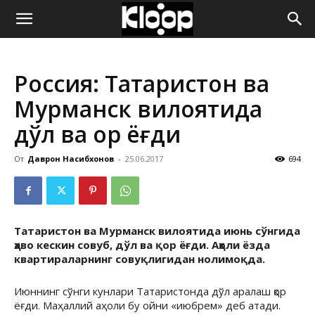
ҚИРҒИЗИСТОН
Россия: Татаристон ва
ЯНГИЛИКЛАРИ
Мурманск вилоятида
дўл ва қор ёғди
От
Даврон Насибхонов
-
25.06.2017
694
Татаристон ва Мурманск вилоятида июнь сўнгида
ҳаво кескин совуб, дўл ва қор ёғди. Аҳоли ёзда
квартираларнинг совуқлигидан нолимоқда.
Июннинг сўнги кунлари Татаристонда дўл аралаш қор
ёғди. Маҳаллий аҳоли бу ойни «июбрем» деб атади.