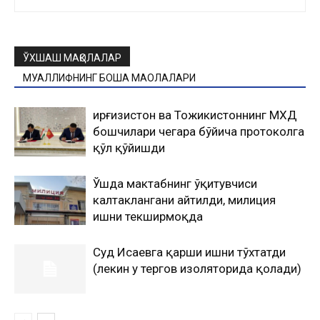
ЎХШАШ МАҚОЛАЛАР
МУАЛЛИФНИНГ БОШҚА МАҚОЛАЛАРИ
Қирғизистон ва Тожикистоннинг МХДҚ
бошчилари чегара бўйича протоколга
қўл қўйишди
Ўшда мактабнинг ўқитувчиси
калтаклангани айтилди, милиция
ишни текширмоқда
Суд Исаевга қарши ишни тўхтатди
(лекин у тергов изоляторида қолади)