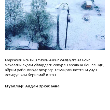
Марказий иситиш тизимининг ўчиқ бўлгани боис
маҳаллий аҳоли уйлардаги совуқдан арзлана бошлашди,
айрим районларда қувурлар таъмирланаётгани учун
иссиқ сув ҳам берилмай қолган.
Муаллиф: Айдай Эркебаева