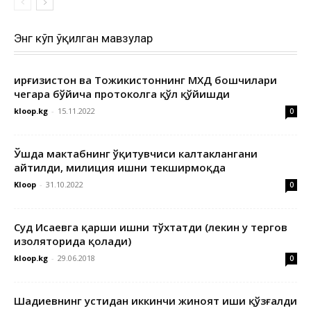
Энг кўп ўқилган мавзулар
Қирғизистон ва Тожикистоннинг МХДҚ бошчилари
чегара бўйича протоколга қўл қўйишди
kloop.kg
-
15.11.2022
0
Ўшда мактабнинг ўқитувчиси калтаклангани
айтилди, милиция ишни текширмоқда
Kloop
-
31.10.2022
0
Суд Исаевга қарши ишни тўхтатди (лекин у тергов
изоляторида қолади)
kloop.kg
-
29.06.2018
0
Шадиевнинг устидан иккинчи жиноят иши қўзғалди