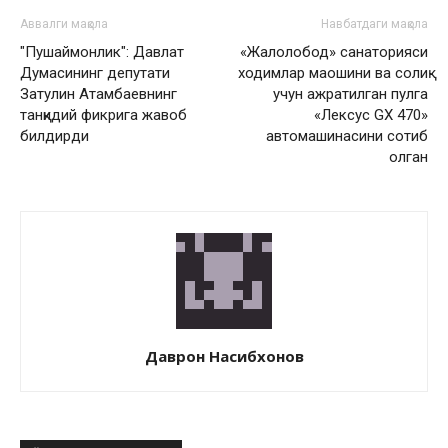
Аввалги мақола
Навбатдаги мақола
"Пушаймонлик": Давлат
«Жалолобод» санаторияси
Думасининг депутати
ходимлар маошини ва солиқ
Затулин Атамбаевнинг
учун ажратилган пулга
танқидий фикрига жавоб
«Лексус GX 470»
билдирди
автомашинасини сотиб
олган
Даврон Насибхонов