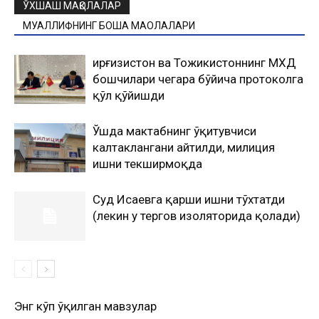
ЎХШАШ МАҚОЛАЛАР
МУАЛЛИФНИНГ БОШҚА МАҚОЛАЛАРИ
Қирғизистон ва Тожикистоннинг МХДҚ
бошчилари чегара бўйича протоколга
қўл қўйишди
Ўшда мактабнинг ўқитувчиси
калтаклангани айтилди, милиция
ишни текширмоқда
Суд Исаевга қарши ишни тўхтатди
(лекин у тергов изоляторида қолади)
Энг кўп ўқилган мавзулар