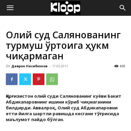
ҚИРҒИЗИСТОН
Олий суд Салянованинг
ЯНГИЛИКЛАРИ
турмуш ўртоғига ҳукм
чиқармаган
От
Даврон Насибхонов
-
11.05.2017
610
Қирғизистон олий суди Салянованинг куёви Бакит
Абдикапаровнинг ишини кўриб чиқмаганини
билдирди. Аввалроқ, Олий суд Абдикапаровни
етти йилга шартли равишда кесгани тўғрисида
маълумот пайдо бўлган.