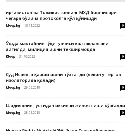
Қирғизистон ва Тожикистоннинг МХДҚ бошчилари
чегара бўйича протоколга қўл қўйишди
kloop.kg
-
15.11.2022
0
Ўшда мактабнинг ўқитувчиси калтаклангани
айтилди, милиция ишни текширмоқда
Kloop
-
31.10.2022
0
Суд Исаевга қарши ишни тўхтатди (лекин у тергов
изоляторида қолади)
kloop.kg
-
29.06.2018
0
Шадиевнинг устидан иккинчи жиноят иши қўзғалди
kloop.kg
-
28.06.2018
0
Human Rights Watch: HRW: Фаол Тунгишбаевнинг