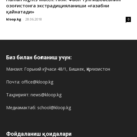
Қозоғистонга экстрадицияланиши «ғазабни
қайнатади»
kloop.kg
-
28.06.2018
0
Биз билан боғланиш учун:
Манзил: Горький кўчаси 48/1, Бишкек, Қирғизистон
Почта: office@kloop.kg
Таҳририят: news@kloop.kg
Медиамактаб: school@kloop.kg
Фойдаланиш қоидалари