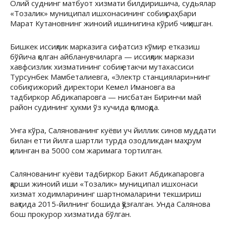
Олий суднинг матбуот хизмати билдиришича, судьялар
«Тозалик» муниципал ишхонасининг собиқ раҳбари
Марат Кутановнинг жиноий ишинигина кўриб чиқишган.
Бишкек иссиқлик марказига сифатсиз кўмир етказиш
бўйича қолган айбланувчиларга — иссиқлик маркази
хавфсизлик хизматининг собиқ етакчи мутахассиси
Турсунбек Мамбеталиевга, «Электр станциялари»нинг
собиқ тижорий директори Кемел Имановга ва
тадбиркор Абдикапаровга — нисбатан Биринчи май
район судининг ҳукми ўз кучида қолмоқда.
Унга кўра, Салянованинг куёви уч йиллик синов муддати
билан етти йилга шартли турда озодликдан маҳрум
қилинган ва 5000 сом жаримага тортилган.
Салянованинг куёви тадбиркор Бакит Абдикапаровга
қарши жиноий иши «Тозалик» муниципал ишхонаси
хизмат ходимларининг шартномаларини текшириш
вақтида 2015-йилнинг бошида қўзғалган. Унда Салянова
бош прокурор хизматида бўлган.