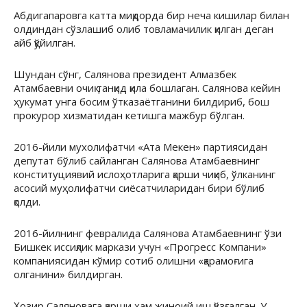
Абдигапаровга катта миқдорда бир неча кишилар билан
олдиндан сўзлашиб олиб товламачилик қилган деган
айб қўйилган.
Шундан сўнг, Салянова президент Алмазбек
Атамбаевни очиқ танқид қила бошлаган. Салянова кейин
ҳукумат унга босим ўтказаётганини билдириб, бош
прокурор хизматидан кетишга мажбур бўлган.
2016-йили мухолифатчи «Ата Мекен» партиясидан
депутат бўлиб сайланган Салянова Атамбаевнинг
конституциявий ислоҳотларига қарши чиқиб, ўлканинг
асосий муҳолифатчи сиёсатчиларидан бири бўлиб
қолди.
2016-йилнинг февралида Салянова Атамбаевнинг ўзи
Бишкек иссиқлик маркази учун «Прогресс Компани»
компаниясидан кўмир сотиб олишни «қарамоғига
олганини» билдирган.
Ҳозир Саляновага қарши ҳам жиноий иш қўзғалган. У