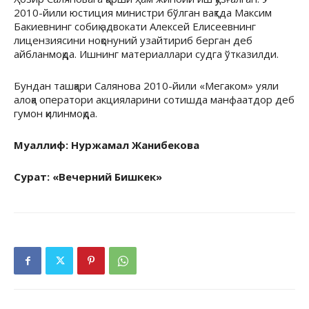
2010-йили юстиция министри бўлган вақтда Максим
Бакиевнинг собиқ адвокати Алексей Елисеевнинг
лицензиясини ноқонуний узайтириб берган деб
айбланмоқда. Ишнинг материаллари судга ўтказилди.
Бундан ташқари Салянова 2010-йили «Мегаком» уяли
алоқа оператори акцияларини сотишда манфаатдор деб
гумон қилинмоқда.
Муаллиф: Нуржамал Жанибекова
Сурат: «Вечерний Бишкек»