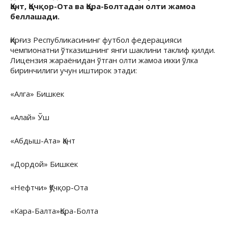
Қант, Қочқор-Ота ва Қора-Болтадан олти жамоа
беллашади.
Қирғиз Республикасининг футбол федерацияси
чемпионатни ўтказишнинг янги шаклини таклиф қилди.
Лицензия жараёнидан ўтган олти жамоа икки ўлка
биринчилиги учун иштирок этади:
«Алга» Бишкек
«Алай» Ўш
«Абдыш-Ата» Қант
«Дордой» Бишкек
«Нефтчи» Қўчқор-Ота
«Кара-Балта»Қора-Болта