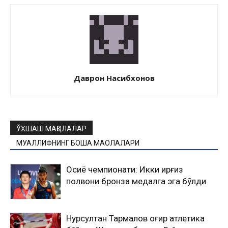
Даврон Насибхонов
ЎХШАШ МАҚОЛАЛАР
МУАЛЛИФНИНГ БОШҚА МАҚОЛАЛАРИ
Осиё чемпионати: Икки қирғиз
полвони бронза медалга эга бўлди
Нурсултан Тармалов оғир атлетика