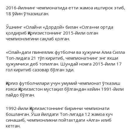
2016-йилнинг чемпионатида етти жамоа иштирок этиб,
18 ўйин ўтказишган.
Ўшнинг «Олай»и «Дордой» билан «Олга»ни ортда
қолдириб Қирғизистоннинг 2015-йили олган
чемпионлигини сақлаб қолган.
«Олай»даги гвинеялик футболчи ва ҳужумчи Алиа Силла
Топ-лидага 21 тўп киритиб, чемпионатнинг энг яхши
ҳужумчиси деб топилган. Шундай номга 2015-йили 17
гол киритиб сазовар бўлган эди.
Қирғиз футболчилари учун умумий чемпионат ўтказиш
ғояси Қирғизистон мустақил бўлгандан кейин 1991-йили
пайдо бўлган.
1992-йили Қирғизистоннинг биринчи чемпионати
бошланган. Ўша йилдаги Топ-лигада 12 жамоа куч
синашиб, чемпионликни пойтахтдаги «Алга» илиб
кетган.