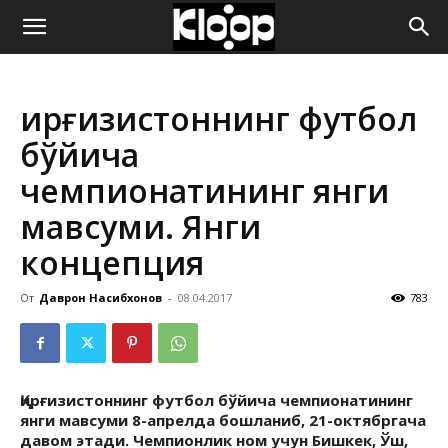
ҚИРҒИЗИСТОН
Қирғизистоннинг футбол
ЯНГИЛИКЛАРИ
бўйича
чемпионатининг янги
мавсуми. Янги
концепция
От
Даврон Насибхонов
-
08.04.2017
783
Қирғизистоннинг футбол бўйича чемпионатининг
янги мавсуми 8-апрелда бошланиб, 21-октябргача
давом этади. Чемпионлик ном учун Бишкек, Ўш,