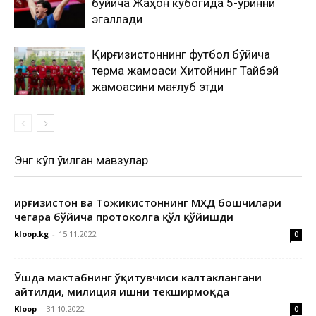
бўйича Жаҳон кубогида 5-ўринни
эгаллади
Қирғизистоннинг футбол бўйича
терма жамоаси Хитойнинг Тайбэй
жамоасини мағлуб этди
Энг кўп ўқилган мавзулар
Қирғизистон ва Тожикистоннинг МХДҚ бошчилари
чегара бўйича протоколга қўл қўйишди
kloop.kg
-
15.11.2022
0
Ўшда мактабнинг ўқитувчиси калтаклангани
айтилди, милиция ишни текширмоқда
Kloop
-
31.10.2022
0