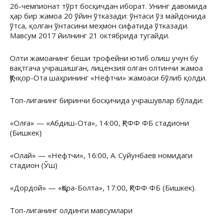
26-чемпионат тўрт босқичдан иборат. Унинг давомида
ҳар бир жамоа 20 ўйин ўтказади: ўнтаси ўз майдонида
ўтса, қолган ўнтасини меҳмон сифатида ўтказади.
Мавсум 2017 йилнинг 21 октябрида тугайди.
Олти жамоанинг беши трофейни ютиб олиш учун бу
вақтгача учрашишган, лицензия олган олтинчи жамоа
Қўчқор-Ота шаҳрининг «Нефтчи» жамоаси бўлиб қолди.
Топ-лиганинг биринчи босқичида учрашувлар бўлади:
«Олға» — «Абдиш-Ота», 14:00, ҚРФФ ФБ стадиони
(Бишкек)
«Олай» — «Нефтчи», 16:00, А. Суйунбаев номидаги
стадион (Ўш)
«Дордой» — «Қора-Болта», 17:00, ҚРФФ ФБ (Бишкек).
Топ-лиганинг олдинги мавсумлари