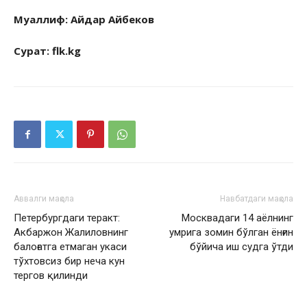
Муаллиф: Айдар Айбеков
Сурат: flk.kg
Аввалги мақола
Навбатдаги мақола
Петербургдаги теракт:
Москвадаги 14 аёлнинг
Акбаржон Жалиловнинг
умрига зомин бўлган ёнғин
балоғатга етмаган укаси
бўйича иш судга ўтди
тўхтовсиз бир неча кун
тергов қилинди