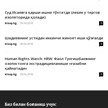
Суд Исаевга қарши ишни тўхтатди (лекин у тергов
изоляторида қолади)
kloop.kg
-
29.06.2018
0
Шадиевнинг устидан иккинчи жиноят иши қўзғалди
kloop.kg
-
28.06.2018
0
Human Rights Watch: HRW: Фаол Тунгишбаевнинг
Қозоғистонга экстрадицияланиши «ғазабни
қайнатади»
kloop.kg
-
28.06.2018
0
Биз билан боғланиш учун: