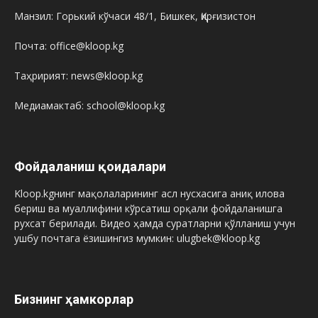
Манзил: Горький кўчаси 48/1, Бишкек, Қирғизистон
Почта: office@kloop.kg
Таҳририят: news@kloop.kg
Медиамактаб: school@kloop.kg
Фойдаланиш қоидалари
Kloop.kgнинг мақолаларининг асл нусхасига аниқ илова
бериш ва муаллифини кўрсатиш орқали фойдаланишга
рухсат берилади. Видео ҳамда суратларни қўлланиш учун
ушбу почтага ёзишингиз мумкин: ulugbek@kloop.kg
Бизнинг ҳамкорлар