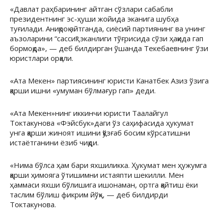
«Давлат раҳбарининг айтган сўзлари сабабли
президентнинг эс-ҳуши жойида эканига шубҳа
туғилади. Аниқроқ айтганда, сиёсий партиянинг ва унинг
аъзоларини “сассиқ” эканлиги тўғрисида сўзи ҳақида гап
бормоқда», — деб билдирган ўшанда Текебаевнинг ўзи
юристлари орқали.
«Ата Мекен» партиясининг юристи Канатбек Азиз ўзига
қарши ишни «умуман бўлмағур гап» деди.
«Ата Мекен»нинг иккинчи юристи Таалайгул
Токтакунова «Фэйсбук»даги ўз саҳифасида ҳукумат
унга қарши жиноят ишини қўзғаб босим кўрсатишни
истаётганини ёзиб чиқди.
«Нима бўлса ҳам бари яхшиликка. Ҳукумат мен ҳужумга
қарши ҳимояга ўтишимни истаяпти шекилли. Мен
ҳаммаси яхши бўлишига ишонаман, ортга қайтиш ёки
таслим бўлиш фикрим йўқ», — деб билдирди
Токтакунова.