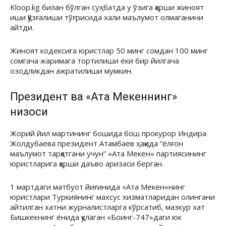
Kloop.kg билан бўлган суҳбатда у ўзига қарши жиноят
иши қўзғалиши тўғрисида хали маълумот олмаганини
айтди.
Жиноят кодексига юристлар 50 минг сомдан 100 минг
сомгача жаримага тортилиши ёки бир йилгача
озодликдан ажратилиши мумкин.
Президент ва «Ата Мекеннинг»
низоси
Жорий йил мартининг бошида бош прокурор Индира
Жолдубаева президент Атамбаев ҳақида “ёлғон
маълумот тарқатгани учун” «Ата Мекен» партиясининг
юристларига қарши даъво аризаси берган.
1 мартдаги матбуот йиғинида «Ата Мекен»нинг
юристлари Туркиянинг махсус хизматларидан олингани
айтилган хатни журналистларга кўрсатиб, мазкур хат
Бишкекнинг ёнида қулаган «Боинг-747»даги юк