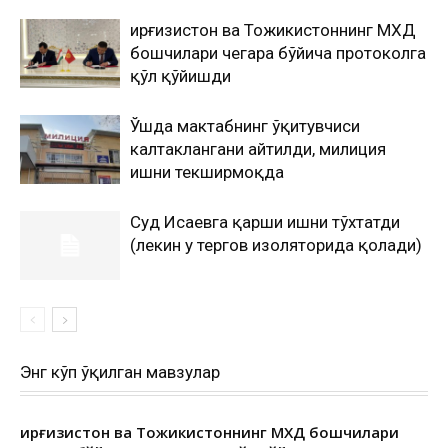
Қирғизистон ва Тожикистоннинг МХДҚ
бошчилари чегара бўйича протоколга
қўл қўйишди
Ўшда мактабнинг ўқитувчиси
калтаклангани айтилди, милиция
ишни текширмоқда
Суд Исаевга қарши ишни тўхтатди
(лекин у тергов изоляторида қолади)
Энг кўп ўқилган мавзулар
Қирғизистон ва Тожикистоннинг МХДҚ бошчилари