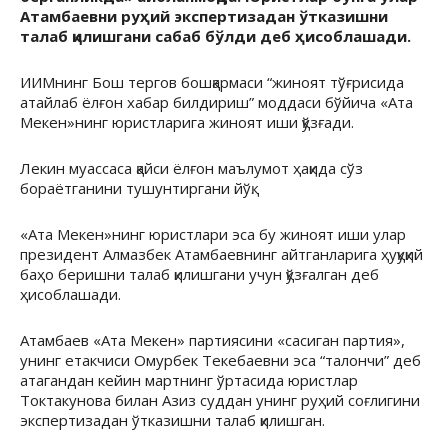
Атамбаевни руҳий экспертизадан ўтказишни
талаб қилишгани сабаб бўлди деб ҳисоблашади.
ИИМнинг Бош тергов бошқармаси “жиноят тўғрисида
атайлаб ёлғон хабар билдириш” моддаси бўйича «Ата
Мекен»нинг юристларига жиноят иши қўзғади.
Лекин муассаса қайси ёлғон маълумот ҳақида сўз
бораётганини тушунтиргани йўқ.
«Ата Мекен»нинг юристлари эса бу жиноят иши улар
президент Алмазбек Атамбаевнинг айтганларига ҳуқуқий
баҳо беришни талаб қилишгани учун қўзғалган деб
ҳисоблашади.
Атамбаев «Ата Мекен» партиясини «сасиган партия»,
унинг етакчиси Омурбек Текебаевни эса “талончи” деб
атагандан кейин мартнинг ўртасида юристлар
Токтакунова билан Азиз суддан унинг руҳий соғлигини
экспертизадан ўтказишни талаб қилишган.