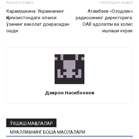
Аввалги мақола
Навбатдаги мақола
Карамушкина: Украинанинг
Атамбаев «Озодлик»
Қирғизистондаги элчиси
радиосининг директорига:
ўзининг ваколат доирасидан
ОАВ адолатли ва холис
ошди
ишлаши керак
Даврон Насибхонов
ЎХШАШ МАҚОЛАЛАР
МУАЛЛИФНИНГ БОШҚА МАҚОЛАЛАРИ