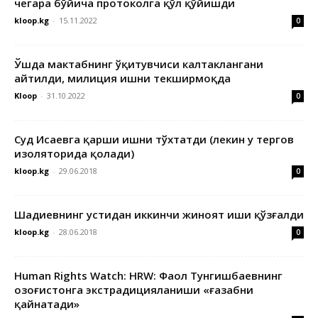
чегара бўйича протоколга қўл қўйишди
kloop.kg
-
15.11.2022
0
Ўшда мактабнинг ўқитувчиси калтаклангани
айтилди, милиция ишни текширмоқда
Kloop
-
31.10.2022
0
Суд Исаевга қарши ишни тўхтатди (лекин у тергов
изоляторида қолади)
kloop.kg
-
29.06.2018
0
Шадиевнинг устидан иккинчи жиноят иши қўзғалди
kloop.kg
-
28.06.2018
0
Human Rights Watch: HRW: Фаол Тунгишбаевнинг
Қозоғистонга экстрадицияланиши «ғазабни
қайнатади»