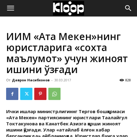
ҚИРҒИЗИСТОН
ИИМ «Ата Мекен»нинг
ЯНГИЛИКЛАРИ
юристларига «сохта
маълумот» учун жиноят
ишини қўзғади
От
Даврон Насибхонов
-
30.03.2017
828
Ички ишлар министрлигиннг Тергов бошқармаси
«Ата Мекен» партиясининг юристлари Таалайгул
Токтакунова ва Канатбек Азизга қарши жиноят
ишини қўзғади. Улар «атайлаб ёлғон хабар
берганликда» айбланмоқда. Юристлар бунга улар