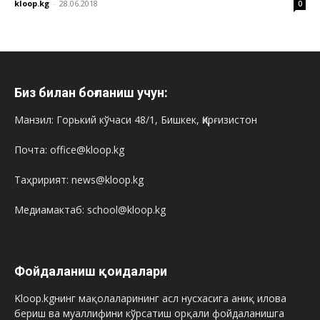
kloop.kg
-
28.06.2018
0
Биз билан боғланиш учун:
Манзил: Горький кўчаси 48/1, Бишкек, Қирғизистон
Почта: office@kloop.kg
Таҳририят: news@kloop.kg
Медиамактаб: school@kloop.kg
Фойдаланиш қоидалари
Kloop.kgнинг мақолаларининг асл нусхасига аниқ илова
бериш ва муаллифини кўрсатиш орқали фойдаланишга