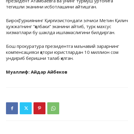
президент Атамбаевга ва унинг турмуш ўртоғига
тегишли эканини исботлашини айтишган.
Бироқ Туркиянинг Қирғизистондаги элчиси Метин Қилич
ҳужжатнинг “қалбаки” эканини айтиб, турк махсус
хизматлари бу шаклда ишламаслигини билдирган.
Бош прокуратура президентга маънавий зарарнинг
компенсацияси қатори юристлардан 10 миллион сом
ундириб беришни талаб қилган.
Муаллиф: Айдар Айбеков