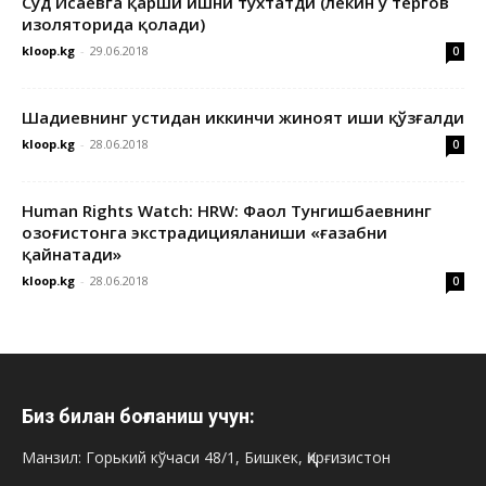
Суд Исаевга қарши ишни тўхтатди (лекин у тергов
изоляторида қолади)
kloop.kg
-
29.06.2018
0
Шадиевнинг устидан иккинчи жиноят иши қўзғалди
kloop.kg
-
28.06.2018
0
Human Rights Watch: HRW: Фаол Тунгишбаевнинг
Қозоғистонга экстрадицияланиши «ғазабни
қайнатади»
kloop.kg
-
28.06.2018
0
Биз билан боғланиш учун:
Манзил: Горький кўчаси 48/1, Бишкек, Қирғизистон