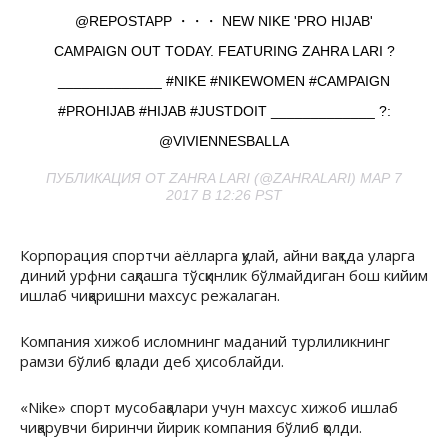
@REPOSTAPP ・・・ NEW NIKE 'PRO HIJAB'
CAMPAIGN OUT TODAY. FEATURING ZAHRA LARI ?
_____________ #NIKE #NIKEWOMEN #CAMPAIGN
#PROHIJAB #HIJAB #JUSTDOIT _____________ ?:
@VIVIENNESBALLA
ПУБЛИКАЦИЯ ОТ ZAHRA LARI (@ZAHRALARI) МАР 7
2017 В 12:26 PST
Корпорация спортчи аёлларга қулай, айни вақтда уларга
диний урфни сақлашга тўсқинлик бўлмайдиган бош кийим
ишлаб чиқаришни махсус режалаган.
Компания хижоб исломнинг маданий турлиликнинг
рамзи бўлиб қолади деб ҳисоблайди.
«Nike» спорт мусобақалари учун махсус хижоб ишлаб
чиқарувчи биринчи йирик компания бўлиб қолди.