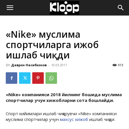
ҚИРҒИЗИСТОН
«Nike» муслима
ЯНГИЛИКЛАРИ
спортчиларга ҳижоб
ишлаб чиқди
От
Даврон Насибхонов
-
10.03.2017
913
«Nike» компанияси 2018 йилнинг бошида муслима
спортчилар учун хижобларни сота бошлайди.
Спорт кийимлари ишлаб чиқарувчи «Nike» компанияси
муслима спортчилар учун
махсус хижоб
ишлаб чиқди.