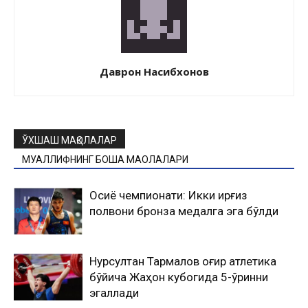
Даврон Насибхонов
ЎХШАШ МАҚОЛАЛАР
МУАЛЛИФНИНГ БОШҚА МАҚОЛАЛАРИ
Осиё чемпионати: Икки қирғиз
полвони бронза медалга эга бўлди
Нурсултан Тармалов оғир атлетика
бўйича Жаҳон кубогида 5-ўринни
эгаллади