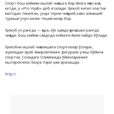
Спорт бош кийими ишлаб чиқишга бир йилга яқин вақт
кетди, у «Pro Hijab» деб аталади. Ҳижоб енгил эластик
матодан тикилган, унда терни чиқариб,хаво алмашиб
туриши учун кичик тешикчалар бор.
Ҳижоб уч рангда — қора, кўк ҳамда қуюқ яшил рангда
чиқади. Бош кийим савдода кейинги йили пайдо бўлади.
Ҳижобни ишлаб чиқилишига спорчтилар ўзлари,
жумладан Араб Амирлигининг фигурали учиш бўйича
спортчи, Сочидаги Олимпиада ўйинларининг
иштирокчиси Захра Лари ҳам аралашди.
http://