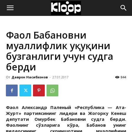
ҚИРҒИЗИСТОН
Фаол Бабановни
ЯНГИЛИКЛАРИ
муаллифлик ҳуқуқини
бузганлиги учун судга
берди
От
Даврон Насибхонов
-
27.01.2017
844
Фаол Александр Паленый «Республика — Ата-
Журт» партиясининг лидери ва Жогорку Кенеш
депутати Омурбек Бабановни судга берди.
Фаолнинг сўзларига кўра, Бабанов унинг
видеосининг скриншотини муаллифини