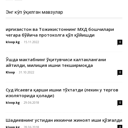
Энг кўп ўқилган мавзулар
Қирғизистон ва Тожикистоннинг МХДҚ бошчилари
чегара бўйича протоколга қўл қўйишди
kloop.kg
-
15.11.2022
0
Ўшда мактабнинг ўқитувчиси калтаклангани
айтилди, милиция ишни текширмоқда
Kloop
-
31.10.2022
0
Суд Исаевга қарши ишни тўхтатди (лекин у тергов
изоляторида қолади)
kloop.kg
-
29.06.2018
0
Шадиевнинг устидан иккинчи жиноят иши қўзғалди
kloop.kg
-
28.06.2018
0