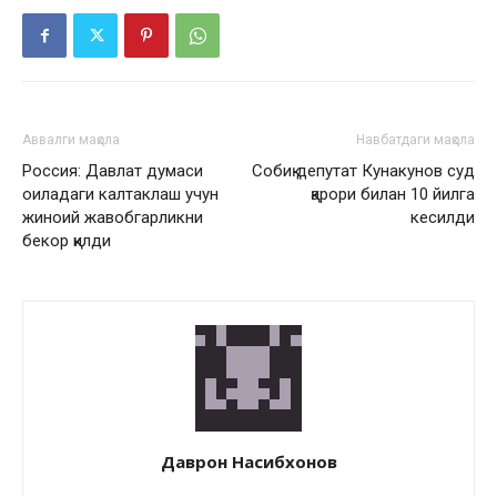
Аввалги мақола
Навбатдаги мақола
Россия: Давлат думаси
Собиқ депутат Кунакунов суд
оиладаги калтаклаш учун
қарори билан 10 йилга
жиноий жавобгарликни
кесилди
бекор қилди
Даврон Насибхонов