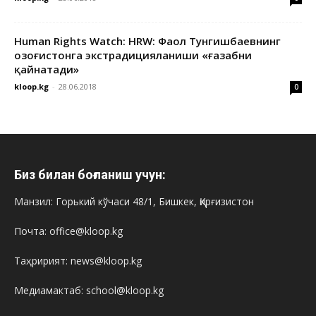
Human Rights Watch: HRW: Фаол Тунгишбаевнинг
Қозоғистонга экстрадицияланиши «ғазабни
қайнатади»
kloop.kg
-
28.06.2018
0
Биз билан боғланиш учун:
Манзил: Горький кўчаси 48/1, Бишкек, Қирғизистон
Почта: office@kloop.kg
Таҳририят: news@kloop.kg
Медиамактаб: school@kloop.kg