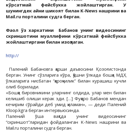
кўрсатмай фейсбукка жойлаштирган. У
шунингдек айни шикоят билан K-News нашрини ва
Mail.ru порталини судга берган.
Фаол ўз харкатини Бабанов унинг видеосининг
скриншотини муаллифини кўрсатмай фейсбукка
жойлаштиргани билан изоҳлаган.
http://
Палений Бабановга қарши даъвосини Қозоғистонда
берган. Унинг сўзларига кўра, қўшни ўлкада бошқа МДҲ
ўлкаларига нисбатан “қароқчилик” билан курашиш кучли
олиб борилади.
«Бошқа бировникини уларнинг олдида, улар мен билан
келишиб олиши керак эди. […] Фуқаро Бабанов мендан
кечирим сўрайди деб умид қиламан», — деди Палений
Kloop.kgга берган интервьюсинда.
Палений ўша вақтда унинг видеосининг
“скриншот”ларидан фойдаланган K-News нашрини ва
Mail.ru порталини судга берган.