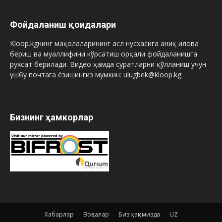
Фойдаланиш қоидалари
Kloop.kgнинг мақолаларининг асл нусхасига аниқ илова
бериш ва муаллифини кўрсатиш орқали фойдаланишга
рухсат берилади. Видео ҳамда суратларни қўлланиш учун
ушбу почтага ёзишингиз мумкин: ulugbek@kloop.kg
Бизнинг ҳамкорлар
Хабарлар
Воқеалар
Биз ҳақимизда
UZ