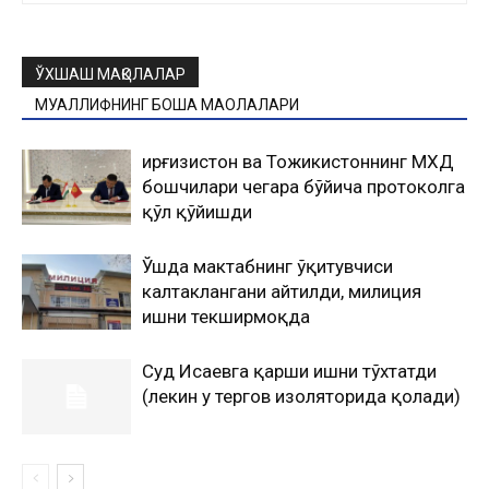
ЎХШАШ МАҚОЛАЛАР
МУАЛЛИФНИНГ БОШҚА МАҚОЛАЛАРИ
Қирғизистон ва Тожикистоннинг МХДҚ
бошчилари чегара бўйича протоколга
қўл қўйишди
Ўшда мактабнинг ўқитувчиси
калтаклангани айтилди, милиция
ишни текширмоқда
Суд Исаевга қарши ишни тўхтатди
(лекин у тергов изоляторида қолади)