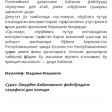
Паленийнинг даъвосини Бабанов фэйсбукда
«буюртма» деб атаб, унинг «обрўсини тушириш
ҳаракати» деди.
Депутат ўз навбатида «ор-номуси, обрўсига путур
етказадиган маълумотларни тарқатганлиги» учун фаолга
қарши даъво аризасини беришини билдирди.
«Ор-номус, обрўйимга путур келтирадиган
маълумотларни тарқатган барча жисмоний шахслар ва
ахборот манбаалари бўйича Қирғизистон
Республикасининг ҳамда Қозоғистон Республикасининг
ҳуқуқни ҳимоя қилиш органларига тегишли аризаларни
тайёрлаб қўйдим. Бу масалани якунига етказаман, бу
принцип масаласи!» — деди Бабанов.
Муаллиф: Мадина Машанло
Сурат: Омурбек Бабановнинг фейсбукдаги
саҳифаси дан олинди