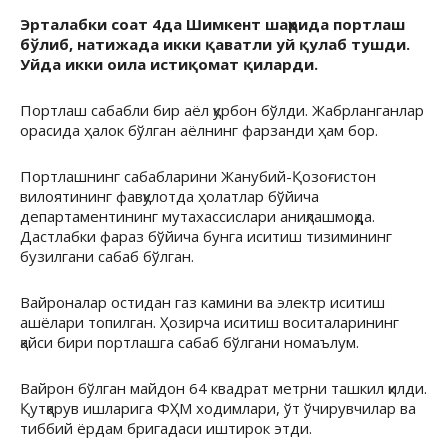
Эрталабки соат 4да Шимкент шаҳрида портлаш
бўлиб, натижада икки қаватли уй қулаб тушди.
Уйда икки оила истиқомат қиларди.
Портлаш сабабли бир аёл қурбон бўлди. Жабрланганлар
орасида ҳалок бўлган аёлнинг фарзанди ҳам бор.
Портлашнинг сабабларини Жанубий-Қозоғистон
вилоятининг фавқулотда ҳолатлар бўйича
департаментининг мутахассислари аниқлашмоқда.
Дастлабки фараз бўйича бунга иситиш тизимининг
бузилгани сабаб бўлган.
Вайроналар остидан газ камини ва электр иситиш
ашёлари топилган. Ҳозирча иситиш воситаларининг
қайси бири портлашга сабаб бўлгани номаълум.
Вайрон бўлган майдон 64 квадрат метрни ташкил қилди.
Қутқарув ишларига ФҲМ ходимлари, ўт ўчирувчилар ва
тиббий ёрдам бригадаси иштирок этди.