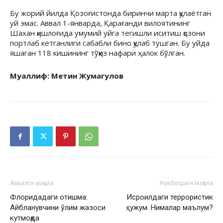
Бу жорий йилда Қозоғистонда биринчи марта қулаётган
уй эмас. Аввал 1-январда, Қарағанди вилоятининг
Шахан қишлоғида умумий уйга тегишли иситиш қозони
портлаб кетганлиги сабабли бино қулаб тушган. Бу уйда
яшаган 118 кишининг тўққиз нафари ҳалок бўлган.
Муаллиф: Метин Жумагулов
Аввалги мақола
Навбатдаги мақола
Флоридадаги отишма:
Исроилдаги террористик
Айбланувчини ўлим жазоси
ҳужум. Нималар маълум?
кутмоқда