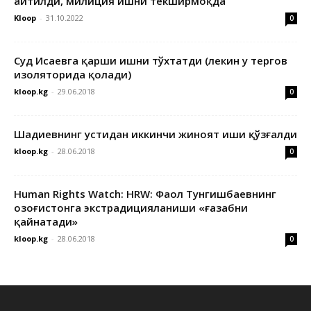
айтилди, милиция ишни текширмоқда
Kloop
-
31.10.2022
0
Суд Исаевга қарши ишни тўхтатди (лекин у тергов
изоляторида қолади)
kloop.kg
-
29.06.2018
0
Шадиевнинг устидан иккинчи жиноят иши қўзғалди
kloop.kg
-
28.06.2018
0
Human Rights Watch: HRW: Фаол Тунгишбаевнинг
Қозоғистонга экстрадицияланиши «ғазабни
қайнатади»
kloop.kg
-
28.06.2018
0