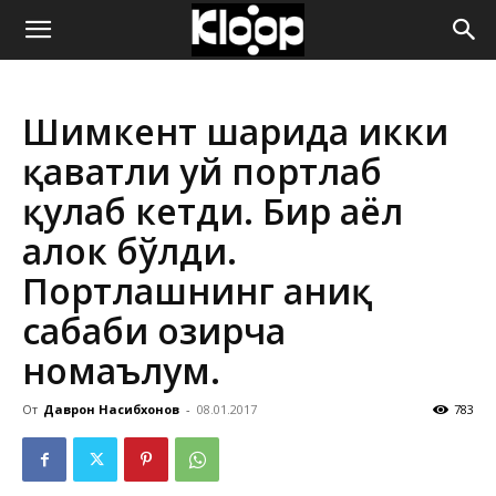
ҚИРҒИЗИСТОН
Шимкент шаҳрида икки
ЯНГИЛИКЛАРИ
қаватли уй портлаб
қулаб кетди. Бир аёл
ҳалок бўлди.
Портлашнинг аниқ
сабаби ҳозирча
номаълум.
От
Даврон Насибхонов
-
08.01.2017
783