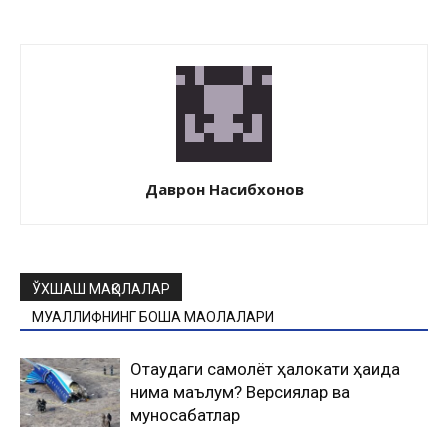
Даврон Насибхонов
ЎХШАШ МАҚОЛАЛАР
МУАЛЛИФНИНГ БОШҚА МАҚОЛАЛАРИ
Оқтаудаги самолёт ҳалокати ҳақида
нима маълум? Версиялар ва
муносабатлар