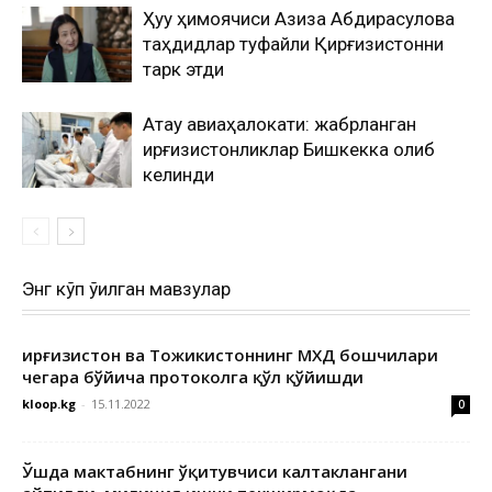
Ҳуқуқ ҳимоячиси Азиза Абдирасулова
таҳдидлар туфайли Қирғизистонни
тарк этди
Ақтау авиаҳалокати: жабрланган
қирғизистонликлар Бишкекка олиб
келинди
Энг кўп ўқилган мавзулар
Қирғизистон ва Тожикистоннинг МХДҚ бошчилари
чегара бўйича протоколга қўл қўйишди
kloop.kg
-
15.11.2022
0
Ўшда мактабнинг ўқитувчиси калтаклангани