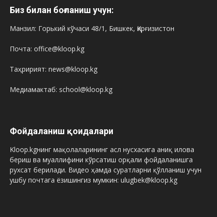
Биз билан боғланиш учун:
Манзил: Горький кўчаси 48/1, Бишкек, Қирғизистон
Почта: office@kloop.kg
Таҳририят: news@kloop.kg
Медиамактаб: school@kloop.kg
Фойдаланиш қоидалари
Kloop.kgнинг мақолаларининг асл нусхасига аниқ илова
бериш ва муаллифини кўрсатиш орқали фойдаланишга
рухсат берилади. Видео ҳамда суратларни қўлланиш учун
ушбу почтага ёзишингиз мумкин: ulugbek@kloop.kg