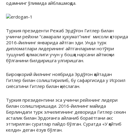
одамнинг ўлимида айблашмоқда.
Туркия президенти Режаб Эрдўғон Гитлер билан
учинчи рейхни “самарали ҳукумат”нинг мисоли қаторида
2016-йилнинг январида айтган эди. Унда турк
дипломатлари лидерининг айтганларини нотўғри
тушуниб қолмаслиги учун у бошқа нарсани айтмоқчи
бўлганини билдиришга улгиришган.
Бироқ жорий йилнинг ноябрида Эрдўғон қайтадан
Гитлер билан солиштирилиб, бу сафаргисида у Исроил
сиёсатини Гитлер билан қиёслаган.
Туркия президентини эса учинчи рейхнинг лидери
билан солиштиришади. 2016-йилнинг майида
Берлиндаги турк элчилигининг деворида Гитлер секин
асталик билан Эрдоғанга айланиб бораётгани акс
эттирилган суратлар пайдо бўлган. Суратда «У қайтиб
келди» деган ёзув бўлган.