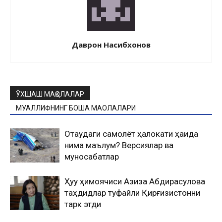
Даврон Насибхонов
ЎХШАШ МАҚОЛАЛАР
МУАЛЛИФНИНГ БОШҚА МАҚОЛАЛАРИ
Оқтаудаги самолёт ҳалокати ҳақида
нима маълум? Версиялар ва
муносабатлар
Ҳуқуқ ҳимоячиси Азиза Абдирасулова
таҳдидлар туфайли Қирғизистонни
тарк этди