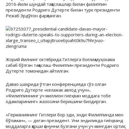
2016-йили шундай таққослашлар билан филиппин
президенти Родриго Дутерте билан турк президенти
Режаб Эрдўғон фарқланган.
Жорий йилнинг октябрида Гитлерга боғлиқ муҳокама
сабаб бўлган таққослаш Филиппин президенти Родриго
Дутерте томонидан айтилган.
Давао шаҳрида ўтган конференцияда сўз олган
Родриго Дутерте «келажак авлод учун»,
«Филиппиннинг уч миллион гиёҳван моддага тобе
одамларининг» жазосини беришини билдирган.
«Германиянинг Гитлери бор эди, энди Филиппинда мен
бўламан», — деган президент. Уни эндиликда гиёҳванд
моддаларга қарши қонунни бузгани учун уч мингдан ортиқ