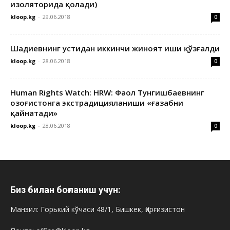
изоляторида қолади)
kloop.kg
-
29.06.2018
0
Шадиевнинг устидан иккинчи жиноят иши қўзғалди
kloop.kg
-
28.06.2018
0
Human Rights Watch: HRW: Фаол Тунгишбаевнинг
Қозоғистонга экстрадицияланиши «ғазабни
қайнатади»
kloop.kg
-
28.06.2018
0
Биз билан боғланиш учун:
Манзил: Горький кўчаси 48/1, Бишкек, Қирғизистон