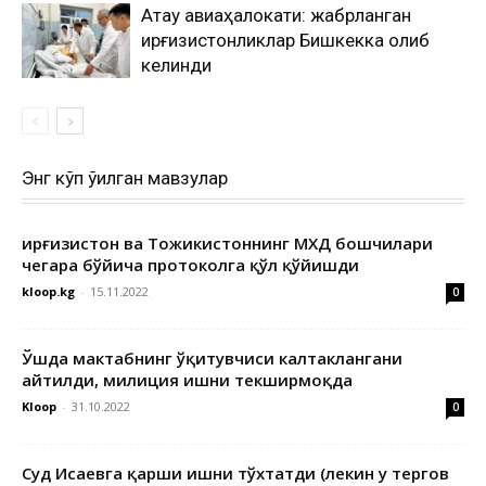
Ақтау авиаҳалокати: жабрланган
қирғизистонликлар Бишкекка олиб
келинди
Энг кўп ўқилган мавзулар
Қирғизистон ва Тожикистоннинг МХДҚ бошчилари
чегара бўйича протоколга қўл қўйишди
kloop.kg
-
15.11.2022
0
Ўшда мактабнинг ўқитувчиси калтаклангани
айтилди, милиция ишни текширмоқда
Kloop
-
31.10.2022
0
Суд Исаевга қарши ишни тўхтатди (лекин у тергов