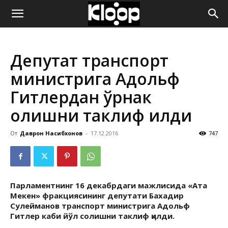
ҚИРҒИЗИСТОН
Депутат транспорт
ЯНГИЛИКЛАРИ
министрига Адольф
Гитлердан ўрнак
олишни таклиф қилди
От
Даврон Насибхонов
-
17.12.2016
747
Парламентнинг 16 декабрдаги мажлисида «Ата
Мекен» фракциясининг депутати Бахадир
Сулейманов транспорт министрига Адольф
Гитлер каби йўл солишни таклиф қилди.