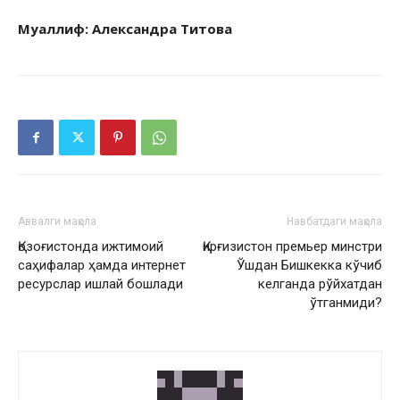
Муаллиф: Александра Титова
Аввалги мақола
Навбатдаги мақола
Қозоғистонда ижтимоий
Қирғизистон премьер минстри
саҳифалар ҳамда интернет
Ўшдан Бишкекка кўчиб
ресурслар ишлай бошлади
келганда рўйхатдан
ўтганмиди?