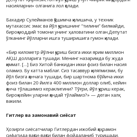
насияларни» олганига лол қолади.
Бахадир Сулейманов қўшимча қилишича, у техник
мутахассис эмас ва йўл қуришнинг “тилини” билмайди,
бироқ моддий томони унинг ҳаловатини олган.Депутат
ўлканинг йўлларни ишга туширишига гумон қилади.
«Бир километр йўлни қуриш бизга икки ярим миллион
АҚШ долларига тушади. Менинг назаримда бу жуда
қиммат. […] Биз Хитой банкидан икки фоиз билан насия
оламиз. Бу катта маблағ. Сиз тасаввур қиляпмизми, бу
йўл бизга қанчага тушади, бир шартнома бўйича икки
фоиз билан 20 йилга 400 миллион доллар олиб, кейин
қанча тўлашимиз кераклигини? Тўғри, йўл қуриш керак,
бироқ кейин уларни қандай тўлаймиз?» — деган халқ
вакили.
Гитлер ва замонавий сиёсат
Ҳозирги сиёсатчилар Гитлердан ижобий қаҳрамон
сифатида вақти-вақти билан фойдаланиб туришади.