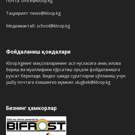
Почта: office@kloop.kg
Таҳририят: news@kloop.kg
Медиамактаб: school@kloop.kg
Фойдаланиш қоидалари
Kloop.kgнинг мақолаларининг асл нусхасига аниқ илова
бериш ва муаллифини кўрсатиш орқали фойдаланишга
рухсат берилади. Видео ҳамда суратларни қўлланиш учун
ушбу почтага ёзишингиз мумкин: ulugbek@kloop.kg
Бизнинг ҳамкорлар