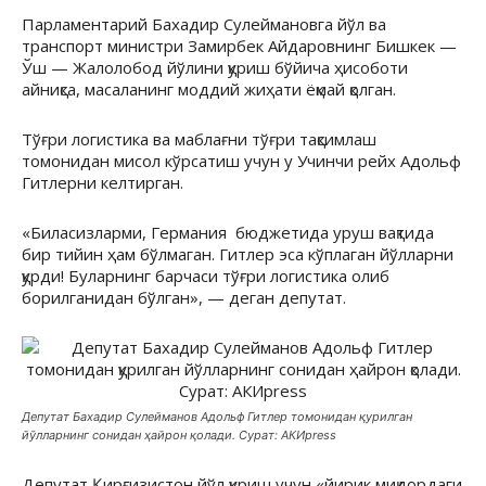
Парламентарий Бахадир Сулеймановга йўл ва
транспорт министри Замирбек Айдаровнинг Бишкек —
Ўш — Жалолобод йўлини қуриш бўйича ҳисоботи
айниқса, масаланинг моддий жиҳати ёқмай қолган.
Тўғри логистика ва маблағни тўғри тақсимлаш
томонидан мисол кўрсатиш учун у Учинчи рейх Адольф
Гитлерни келтирган.
«Биласизларми, Германия бюджетида уруш вақтида
бир тийин ҳам бўлмаган. Гитлер эса кўплаган йўлларни
қурди! Буларнинг барчаси тўғри логистика олиб
борилганидан бўлган», — деган депутат.
Депутат Бахадир Сулейманов Адольф Гитлер томонидан қурилган
йўлларнинг сонидан ҳайрон қолади. Сурат: АКИpress
Депутат Қирғизистон йўл қуриш учун «йирик миқдордаги