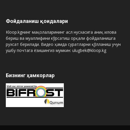
Фойдаланиш қоидалари
Kloop.kgнинг мақолаларининг асл нусхасига аниқ илова
бериш ва муаллифини кўрсатиш орқали фойдаланишга
рухсат берилади. Видео ҳамда суратларни қўлланиш учун
ушбу почтага ёзишингиз мумкин: ulugbek@kloop.kg
Бизнинг ҳамкорлар