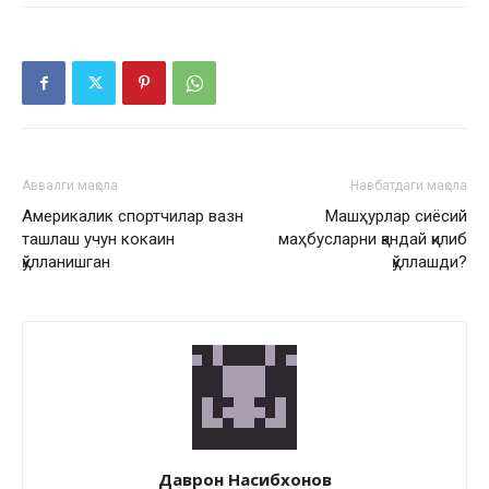
Аввалги мақола
Навбатдаги мақола
Америкалик спортчилар вазн
Машҳурлар сиёсий
ташлаш учун кокаин
маҳбусларни қандай қилиб
қўлланишган
қўллашди?
Даврон Насибхонов