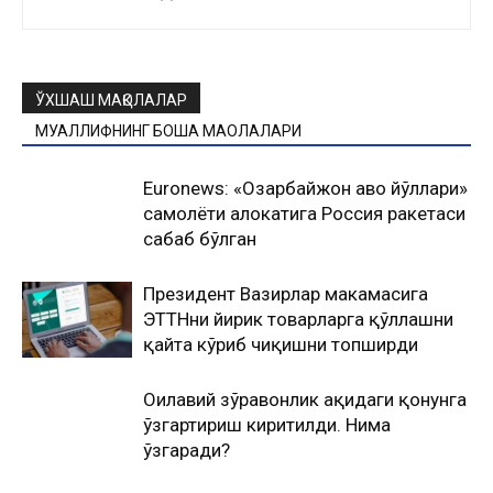
ЎХШАШ МАҚОЛАЛАР
МУАЛЛИФНИНГ БОШҚА МАҚОЛАЛАРИ
Euronews: «Озарбайжон ҳаво йўллари»
самолёти ҳалокатига Россия ракетаcи
сабаб бўлган
Президент Вазирлар маҳкамасига
ЭТТНни йирик товарларга қўллашни
қайта кўриб чиқишни топширди
Оилавий зўравонлик ҳақидаги қонунга
ўзгартириш киритилди. Нима
ўзгаради?