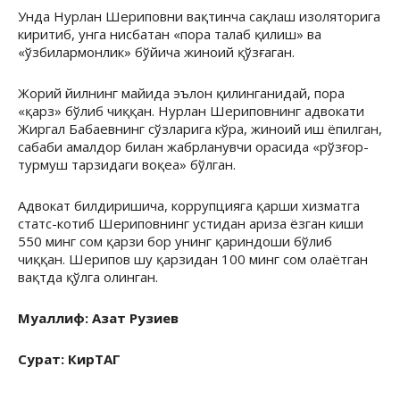
Унда Нурлан Шериповни вақтинча сақлаш изоляторига
киритиб, унга нисбатан «пора талаб қилиш» ва
«ўзбилармонлик» бўйича жиноий қўзғаган.
Жорий йилнинг майида эълон қилинганидай, пора
«қарз» бўлиб чиққан. Нурлан Шериповнинг адвокати
Жиргал Бабаевнинг сўзларига кўра, жиноий иш ёпилган,
сабаби амалдор билан жабрланувчи орасида «рўзғор-
турмуш тарзидаги воқеа» бўлган.
Адвокат билдиришича, коррупцияга қарши хизматга
статс-котиб Шериповнинг устидан ариза ёзган киши
550 минг сом қарзи бор унинг қариндоши бўлиб
чиққан. Шерипов шу қарзидан 100 минг сом олаётган
вақтда қўлга олинган.
Муаллиф: Азат Рузиев
Сурат: КирТАГ