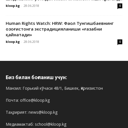
kloop.kg
-
28.06.2018
0
Human Rights Watch: HRW: Фаол Тунгишбаевнинг
Қозоғистонга экстрадицияланиши «ғазабни
қайнатади»
kloop.kg
-
28.06.2018
0
Биз билан боғланиш учун:
Манзил: Горький кўчаси 48/1, Бишкек, Қирғизистон
Почта: office@kloop.kg
Таҳририят: news@kloop.kg
Медиамактаб: school@kloop.kg