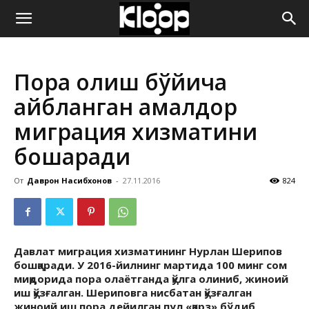
ҚИРҒИЗИСТОН
Пора олиш бўйича
ЯНГИЛИКЛАРИ
айбланган амалдор
миграция хизматини
бошқаради
От
Даврон Насибхонов
-
27.11.2016
824
Давлат миграция хизматининг Нурлан Шерипов
бошқаради. У 2016-йилнинг мартида 100 минг сом
миқдорида пора олаётганда қўлга олиниб, жиноий
иш қўзғалган. Шериповга нисбатан қўзғалган
жиноий иш пора дейилган пул «қарз» бўдиб