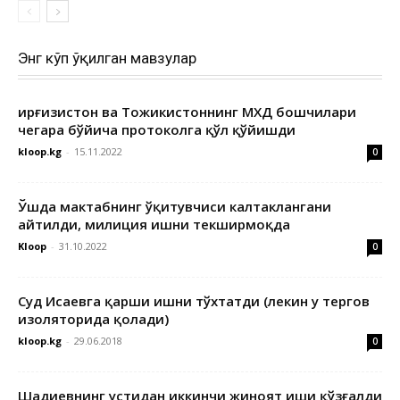
Энг кўп ўқилган мавзулар
Қирғизистон ва Тожикистоннинг МХДҚ бошчилари
чегара бўйича протоколга қўл қўйишди
kloop.kg
-
15.11.2022
0
Ўшда мактабнинг ўқитувчиси калтаклангани
айтилди, милиция ишни текширмоқда
Kloop
-
31.10.2022
0
Суд Исаевга қарши ишни тўхтатди (лекин у тергов
изоляторида қолади)
kloop.kg
-
29.06.2018
0
Шадиевнинг устидан иккинчи жиноят иши қўзғалди