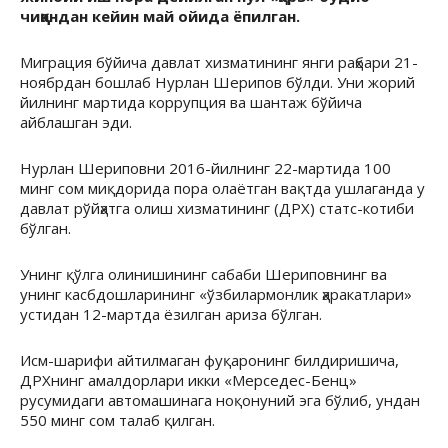
чиққандан кейин май ойида ёпилган.
Миграция бўйича давлат хизматининг янги раҳбари 21-
ноябрдан бошлаб Нурлан Шерипов бўлди. Уни жорий
йилнинг мартида коррупция ва шантаж бўйича
айблашган эди.
Нурлан Шериповни 2016-йилнинг 22-мартида 100
минг сом миқдорида пора олаётган вақтда ушлаганда у
давлат рўйҳатга олиш хизматининг (ДРХ) статс-котиби
бўлган.
Унинг қўлга олинишининг сабаби Шериповнинг ва
унинг касбдошларининг «ўзбилармонлик ҳаракатлари»
устидан 12-мартда ёзилган ариза бўлган.
Исм-шарифи айтилмаган фуқаронинг билдиришича,
ДРХнинг амалдорлари икки «Мерседес-Бенц»
русумидаги автомашинага ноқонуний эга бўлиб, ундан
550 минг сом талаб қилган.