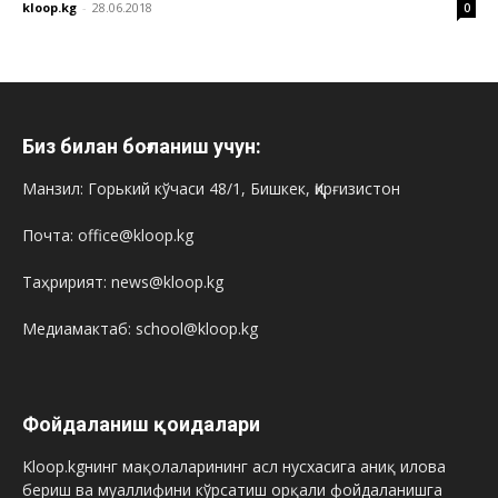
kloop.kg
-
28.06.2018
0
Биз билан боғланиш учун:
Манзил: Горький кўчаси 48/1, Бишкек, Қирғизистон
Почта: office@kloop.kg
Таҳририят: news@kloop.kg
Медиамактаб: school@kloop.kg
Фойдаланиш қоидалари
Kloop.kgнинг мақолаларининг асл нусхасига аниқ илова
бериш ва муаллифини кўрсатиш орқали фойдаланишга