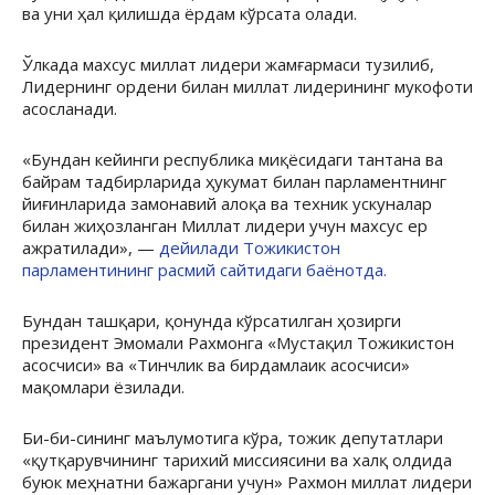
ва уни ҳал қилишда ёрдам кўрсата олади.
Ўлкада махсус миллат лидери жамғармаси тузилиб,
Лидернинг ордени билан миллат лидерининг мукофоти
асосланади.
«Бундан кейинги республика миқёсидаги тантана ва
байрам тадбирларида ҳукумат билан парламентнинг
йиғинларида замонавий алоқа ва техник ускуналар
билан жиҳозланган Миллат лидери учун махсус ер
ажратилади», —
дейилади Тожикистон
парламентининг расмий сайтидаги баёнотда.
Бундан ташқари, қонунда кўрсатилган ҳозирги
президент Эмомали Рахмонга «Мустақил Тожикистон
асосчиси» ва «Тинчлик ва бирдамлаик асосчиси»
мақомлари ёзилади.
Би-би-сининг маълумотига кўра, тожик депутатлари
«қутқарувчининг тарихий миссиясини ва халқ олдида
буюк меҳнатни бажаргани учун» Рахмон миллат лидери