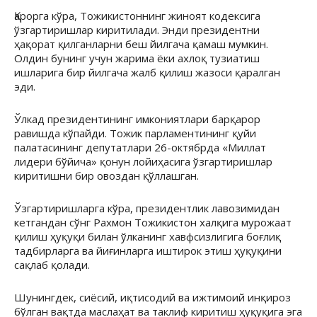
Қарорга кўра, Тожикистоннинг жиноят кодексига
ўзгартиришлар киритилади. Энди президентни
ҳақорат қилганларни беш йилгача қамаш мумкин.
Олдин бунинг учун жарима ёки ахлоқ тузиатиш
ишларига бир йилгача жалб қилиш жазоси қаралган
эди.
Ўлкад президентининг имкониятлари барқарор
равишда кўпайди. Тожик парламентининг қуйи
палатасининг депутатлари 26-октябрда «Миллат
лидери бўйича» қонун лойиҳасига ўзгартиришлар
киритишни бир овоздан қўллашган.
Ўзгартиришларга кўра, президентлик лавозимидан
кетгандан сўнг Рахмон Тожикистон халқига мурожаат
қилиш ҳуқуқи билан ўлканинг хавфсизлигига боғлиқ
тадбирларга ва йиғинларга иштирок этиш ҳуқуқини
сақлаб қолади.
Шунингдек, сиёсий, иқтисодий ва ижтимоий инқироз
бўлган вақтда маслаҳат ва таклиф киритиш ҳуқуқига эга