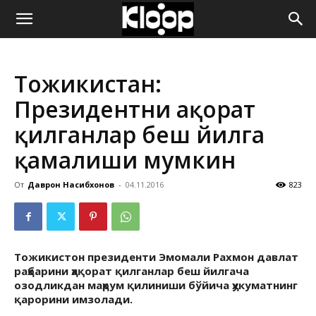
ҚИРҒИЗИСТОН
Тожикистан:
ЯНГИЛИКЛАРИ
Президентни ҳақорат
қилганлар беш йилга
қамалиши мумкин
От
Даврон Насибхонов
-
04.11.2016
823
Тожикистон президенти Эмомали Рахмон давлат
раҳбарини ҳақорат қилганлар беш йилгача
озодликдан маҳрум қилиниши бўйича ҳукуматнинг
қарорини имзолади.