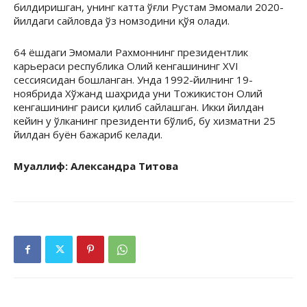
билдиришган, унинг катта ўғли Рустам Эмомали 2020-
йилдаги сайловда ўз номзодини қўя олади.
64 ёшдаги Эмомали Рахмоннинг президентлик
карьераси республика Олий кенгашининг XVI
сессиясидан бошланган. Унда 1992-йилнинг 19-
ноябрида Хўжанд шаҳрида уни Тожикистон Олий
кенгашининг раиси қилиб сайлашган. Икки йилдан
кейин у ўлканинг президенти бўлиб, бу хизматни 25
йилдан буён бажариб келади.
Муаллиф: Александра Титова