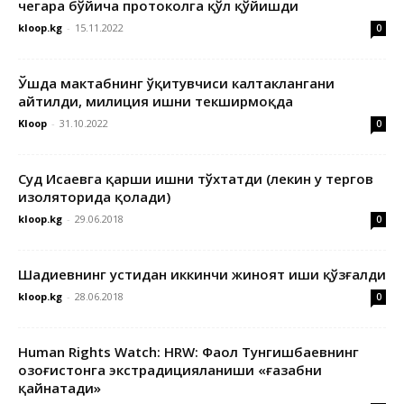
чегара бўйича протоколга қўл қўйишди
kloop.kg
-
15.11.2022
0
Ўшда мактабнинг ўқитувчиси калтаклангани
айтилди, милиция ишни текширмоқда
Kloop
-
31.10.2022
0
Суд Исаевга қарши ишни тўхтатди (лекин у тергов
изоляторида қолади)
kloop.kg
-
29.06.2018
0
Шадиевнинг устидан иккинчи жиноят иши қўзғалди
kloop.kg
-
28.06.2018
0
Human Rights Watch: HRW: Фаол Тунгишбаевнинг
Қозоғистонга экстрадицияланиши «ғазабни
қайнатади»