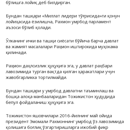
бўлишга лойиқ деб билдирган.
Бундан ташқари «Миллат лидери тўғрисида»ги қонун
лойиҳасида ёзилишча, Рахмон умрбод парламент
аъзоси бўлиб қолади.
Ўлканинг ички ва ташқи сиёсати бўйича барча давлат
ва жамият масалалари Раҳмон иштирокида муҳокама
қилинади.
Раҳмон даҳлсизлик ҳуқуқига эга, у давлат раҳбари
лавозимида турган вақтда қилган ҳаракатлари учун
жавобгарликка тортилмайди.
Бундан ташқари у умрбод давлатни таъминлаш ва
бошқа алоқа манбааларидан Тожикистон ҳудудида
бепул фойдаланиш ҳуқуқига эга.
Тожикистон яшовчилари 2016-йилнинг май ойида
президент Эмомали Рахмоннинг умрбод ўз лавозимида
қолишига боғлиқ ўзгартиришларга ижобий фикр