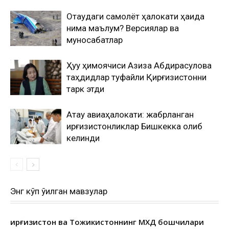
Оқтаудаги самолёт ҳалокати ҳақида
нима маълум? Версиялар ва
муносабатлар
Ҳуқуқ ҳимоячиси Азиза Абдирасулова
таҳдидлар туфайли Қирғизистонни
тарк этди
Ақтау авиаҳалокати: жабрланган
қирғизистонликлар Бишкекка олиб
келинди
Энг кўп ўқилган мавзулар
Қирғизистон ва Тожикистоннинг МХДҚ бошчилари