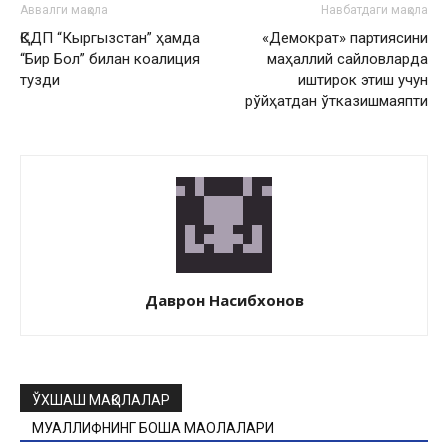
Аввалги мақола
Навбатдаги мақола
ҚСДП “Кыргызстан” ҳамда
«Демократ» партиясини
“Бир Бол” билан коалиция
маҳаллий сайловларда
тузди
иштирок этиш учун
рўйҳатдан ўтказишмаяпти
Даврон Насибхонов
ЎХШАШ МАҚОЛАЛАР
МУАЛЛИФНИНГ БОШҚА МАҚОЛАЛАРИ