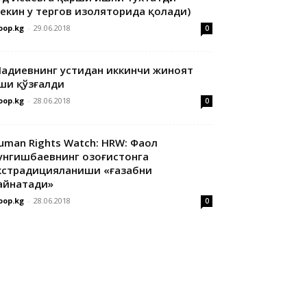
лекин у тергов изоляторида қолади)
oop.kg
-
29.06.2018
0
адиевнинг устидан иккинчи жиноят
ши қўзғалди
oop.kg
-
28.06.2018
0
uman Rights Watch: HRW: Фаол
унгишбаевнинг Қозоғистонга
кстрадицияланиши «ғазабни
айнатади»
oop.kg
-
28.06.2018
0