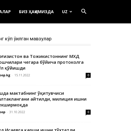
ЕАЛАР
БИЗ ҲАҚИМИЗДА
UZ
нг кўп ўқилган мавзулар
ирғизистон ва Тожикистоннинг МХДҚ
ошчилари чегара бўйича протоколга
ўл қўйишди
oop.kg
-
15.11.2022
0
шда мактабнинг ўқитувчиси
алтаклангани айтилди, милиция ишни
екширмоқда
oop
-
31.10.2022
0
уд Исаевга қарши ишни тўхтатди