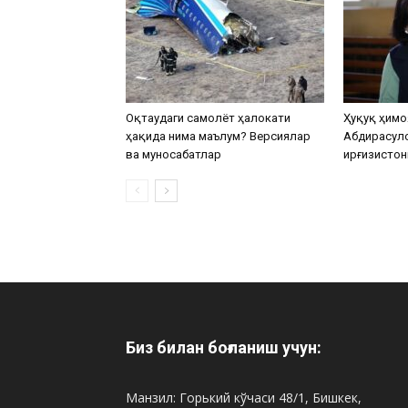
Оқтаудаги самолёт ҳалокати
Ҳуқуқ ҳимо
ҳақида нима маълум? Версиялар
Абдирасул
ва муносабатлар
Қирғизистон
Биз билан боғланиш учун:
Манзил: Горький кўчаси 48/1, Бишкек,