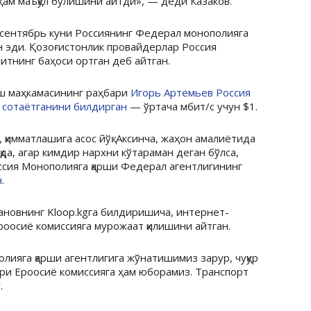
а ҳам маъқул бўлишини айтди», — деди Казаков.
8-сентябрь куни Россиянинг Федерал монополияга
н эди. Қозоғистонлик провайдерлар Россия
итнинг баҳоси ортган деб айтган.
иш маҳкамасининг раҳбари
Игорь Артемьев Россия
 сотаётганини билдирган
— ўртача мбит/с учун $1.
қимматлашига асос йўқ. Аксинча, жаҳон амалиётида
қда, агар кимдир нархни кўтараман деган бўлса,
ссия Монополияга қарши Федерал агентлигининг
н
.
новнинг Kloop.kgга билдиришича, интернет-
роосиё комиссияга мурожаат қилишини айтган.
лияга қарши агентлигига жўнатишимиз зарур, чуқур
ари Ероосиё комиссияга ҳам юборамиз. Транспорт
.