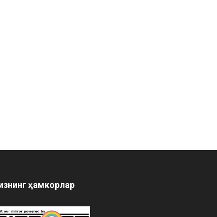
изнинг ҳамкорлар