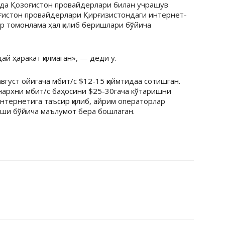
да Қозоғистон провайдерлари билан учрашув
оғистон провайдерлари Қирғизистондаги интернет-
р томонлама ҳал қилиб беришлари бўйича
ай ҳаракат қилмаган», — деди у.
вгуст ойигача мбит/с $12-15 қиймтидаа сотишган.
нархни мбит/с баҳосини $25-30гача кўтаришни
нтернетига таъсир қилиб, айрим операторлар
иши бўйича маълумот бера бошлаган.