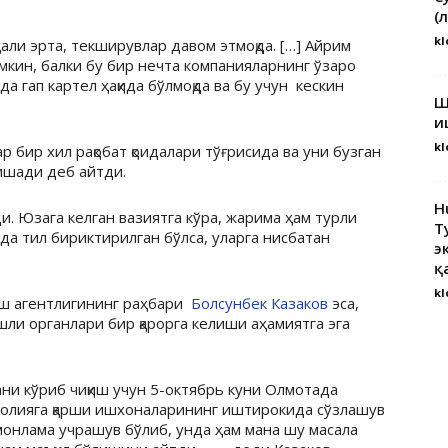
(
kl
ли эрта, текширувлар давом этмоқда. […] Айрим
кин, балки бу бир нечта компанияларнинг ўзаро
а гап картел ҳақида бўлмоқда ва бу учун кескин
Ш
и
kl
 бир хил рақобат қоидалари тўғрисида ва уни бузган
ишади деб айтди.
H
и. Юзага келган вазиятга кўра, жарима ҳам турли
Т
да тил бириктирилган бўлса, уларга нисбатан
э
қ
kl
ш агентлигининг раҳбари
Болсунбек Казаков
эса,
шли органлари бир қарорга келиши аҳамиятга эга
ани кўриб чиқиш учун 5-октябрь куни Олмотада
полияга қарши ишхоналарининг иштирокида сўзлашув
монлама учрашув бўлиб, унда ҳам мана шу масала