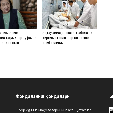
ячиси Азиза
Ақтау авиаҳалокати: жабрланган
ова таҳдидлар туфайли
қирғизистонликлар Бишкекка
ни тарк этди
олиб келинди
Фойдаланиш қоидалари
Б
Kloop.kgнинг мақолаларининг асл нусхасига