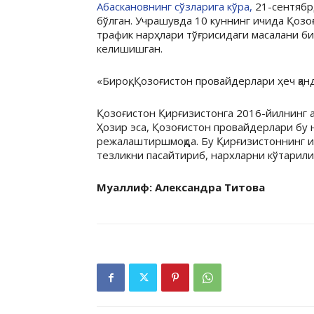
Абаскановнинг сўзларига кўра,
21-сентябр
бўлган. Учрашувда 10 куннинг ичида Қоз
трафик нарҳлари тўғрисидаги масалани би
келишишган.
«Бироқ, Қозоғистон провайдерлари ҳеч қанд
Қозоғистон Қирғизистонга 2016-йилнинг а
Ҳозир эса, Қозоғистон провайдерлари бу 
режалаштиршмоқда. Бу Қирғизистоннинг и
тезликни пасайтириб, нархларни кўтарил
Муаллиф: Александра Титова