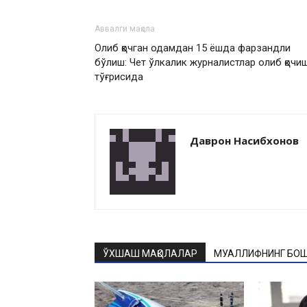
Аввалги мақола
Олиб қочган одамдан 15 ёшда фарзандли
бўлиш: Чет ўлкалик журналистлар олиб қочи
тўғрисида
Даврон Насибхонов
ЎХШАШ МАҚОЛАЛАР
МУАЛЛИФНИНГ БОШ