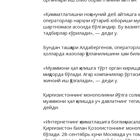
«Қимматлатишни ноқонуний деб айтишга ҳа
операторлар нарҳни кўтариб юбориши мум
шартномаси асосида бўлгандир. Бу вазиятд
тадбирлар кўрилади», — деди у.
Бундан ташқари Алдабергенов, операторлар
ҳолларда жазолар қўлланилишини ҳам бил
«Муаммони ҳал қилишга тўрт орган киришд
миқдорда бўлади. Агар компаниялар ўртаси
жиноий иш қўзғалади», — деди у.
Қирғизистоннинг монополияни йўлга соли
муаммони ҳал қилишда уч давлатнинг теги
дейди.
«Интернетнинг қимматлашига боғлиқ масал
Қирғизистон билан Қозоғистоннинг моно
бўлади. 28-сентябрь куни Москвада уч то