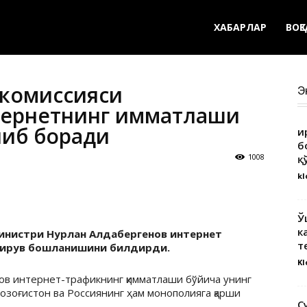
ХАБАРЛАР
ВОҚ
 комиссияси
Э
тернетнинг қимматлаши
либ боради
Қ
б
1008
қ
kl
Ў
к
министри Нурлан Алдабергенов интернет
т
кширув бошланишини билдирди.
Kl
ов интернет-трафикнинг қимматлаши бўйича унинг
озоғистон ва Россиянинг ҳам монополияга қарши
С