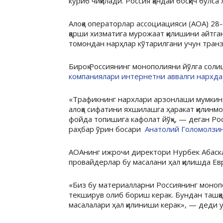
кўриб чиқилади. Россия қандай босқич бўлс
Алоқа операторлар ассоциацияси (АОА) 2
қарши хизматига мурожаат қилишини айтга
томондан нарҳлар кўтарилгани учун транз
Бироқ Россиянинг монополияни йўлга сол
компаниялари интернетни аввалги нархда
«Трафикнинг нархлари арзонлаши мумкин, 
алоқа сифатини яхшилашга ҳаракат қилинмо
фойда топишига кафолат йўқ», — деган Ро
раҳбар ўрин босари
Анатолий Голомолзи
АОАнинг ижрочи директори Нурбек Абаска
провайдерлар бу масалани ҳал қилишда Ев
«Биз бу материалларни Россиянинг монопо
текширув олиб бориш керак. Бундан ташқ
масалалари ҳал қилиниши керак», — деди у