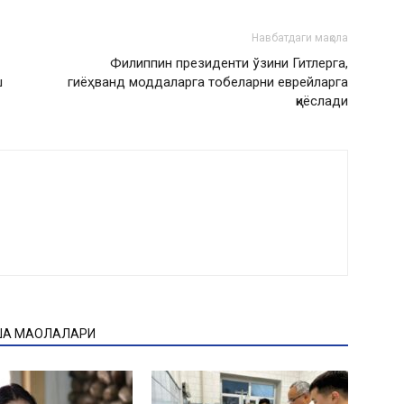
Навбатдаги мақола
Филиппин президенти ўзини Гитлерга,
ш
гиёҳванд моддаларга тобеларни еврейларга
қиёслади
ҚА МАҚОЛАЛАРИ