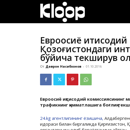
ҚИРҒИЗИСТОН
ЯНГИЛИКЛАРИ
Евроосиё иқтисодий
Қозоғистондаги ин
бўйича текширув о
От
Даврон Насибхонов
-
01.10.2016
Евроосиё иқтисодий комиссиясининг 
трафикнинг қимматлашига боғлиқ те
24.kg агентлигининг ёзишича,
Алдаберген
идораси билан биргаликда Қирғизистон, Қ
органлари иш олиб бораётганини айтган.