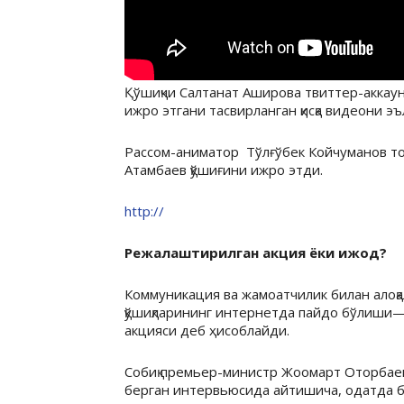
Қўшиқчи Салтанат Аширова твиттер-аккаун
ижро этгани тасвирланган қисқа видеони эъ
Рассом-аниматор Тўлғўбек Койчуманов то
Атамбаев қўшиғини ижро этди.
http://
Режалаштирилган акция ёки ижод?
Коммуникация ва жамоатчилик билан алоқа
қўшиқларининг интернетда пайдо бўлиши
акцияси деб ҳисоблайди.
Собиқ премьер-министр Жоомарт Оторбаев
берган интервьюсида айтишича, одатда б