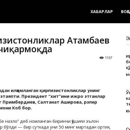
ХАБАРЛАР
ВОҚ
рғизистонликлар Атамбаев
Э
 чиқармоқда
Қ
1157
б
қ
kl
ан илҳомланган қирғизистонликлар унинг
Ў
этаяпти. Президент “хит”ини ижро этганлар
к
 Примбердиев, Салтанат Аширова, рэпер
т
мони Коб бор.
Kl
е назло” деб номланган биринчи қўшиғи эълон
р бўлди — бир суткада уни 50 минг мартадан ортиқ
С