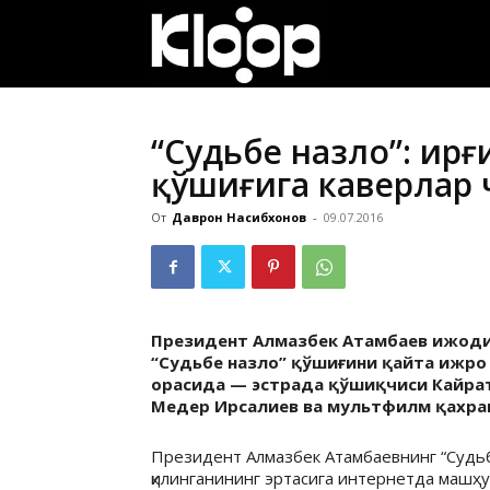
ҚИРҒИЗИСТОН
ЯНГИЛИКЛАРИ
“Судьбе назло”: Қи
қўшиғига каверлар
От
Даврон Насибхонов
-
09.07.2016
Президент Алмазбек Атамбаев ижодид
“Судьбе назло” қўшиғини қайта ижро 
орасида — эстрада қўшиқчиси Кайрат
Медер Ирсалиев ва мультфилм қахра
Президент Алмазбек Атамбаевнинг “Судьб
қилинганининг эртасига интернетда машҳу