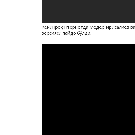
Кейинроқ интернетда Медер Ирисалиев ва 
версияси пайдо бўлди.