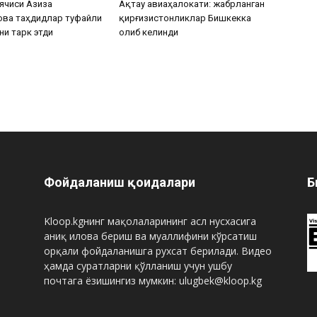
ячиси Азиза
Ақтау авиаҳалокати: жабрланган
ова таҳдидлар туфайли
қирғизистонликлар Бишкекка
ни тарк этди
олиб келинди
Фойдаланиш қоидалари
Б
Kloop.kgнинг мақолаларининг асл нусхасига
аниқ илова бериш ва муаллифини кўрсатиш
орқали фойдаланишга рухсат берилади. Видео
ҳамда суратларни қўлланиш учун ушбу
почтага ёзишингиз мумкин: ulugbek@kloop.kg