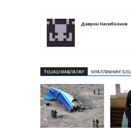
Даврон Насибхонов
ЎХШАШ МАҚОЛАЛАР
МУАЛЛИФНИНГ БОШ