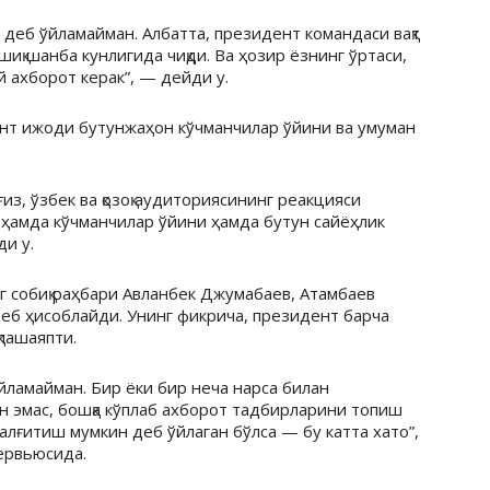
 деб ўйламайман. Албатта, президент командаси вақт
ўшиқ шанба кунлигида чиқди. Ва ҳозир ёзнинг ўртаси,
й ахборот керак”, — дейди у.
ент ижоди бутунжаҳон кўчманчилар ўйини ва умуман
из, ўзбек ва қозоқ аудиториясининг реакцияси
 ҳамда кўчманчилар ўйини ҳамда бутун сайёҳлик
и у.
 собиқ раҳбари Авланбек Джумабаев, Атамбаев
деб ҳисоблайди. Унинг фикрича, президент барча
лашаяпти.
ўйламайман. Бир ёки бир неча нарса билан
 эмас, бошқа кўплаб ахборот тадбирларини топиш
алғитиш мумкин деб ўйлаган бўлса — бу катта хато”,
ервьюсида.