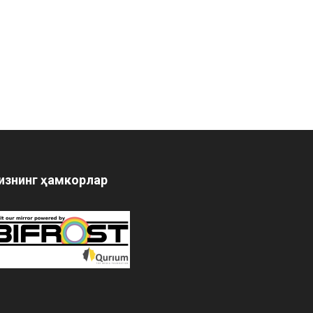
изнинг ҳамкорлар