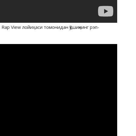
Rap View лойиҳаси томонидан қўшиқнинг рэп-