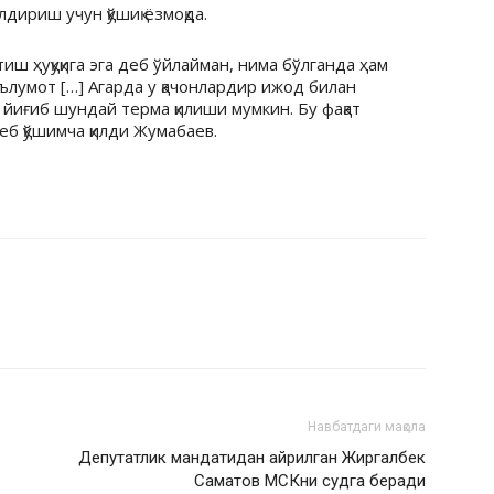
дириш учун қўшиқ ёзмоқда.
иш ҳуқуқига эга деб ўйлайман, нима бўлганда ҳам
ълумот […] Агарда у қачонлардир ижод билан
и йиғиб шундай терма қилиши мумкин. Бу фақат
еб қўшимча қилди Жумабаев.
Навбатдаги мақола
Депутатлик мандатидан айрилган Жиргалбек
Саматов МСКни судга беради