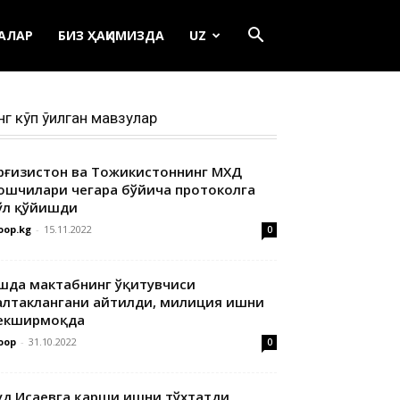
ЕАЛАР
БИЗ ҲАҚИМИЗДА
UZ
нг кўп ўқилган мавзулар
ирғизистон ва Тожикистоннинг МХДҚ
ошчилари чегара бўйича протоколга
ўл қўйишди
oop.kg
-
15.11.2022
0
шда мактабнинг ўқитувчиси
алтаклангани айтилди, милиция ишни
екширмоқда
oop
-
31.10.2022
0
уд Исаевга қарши ишни тўхтатди