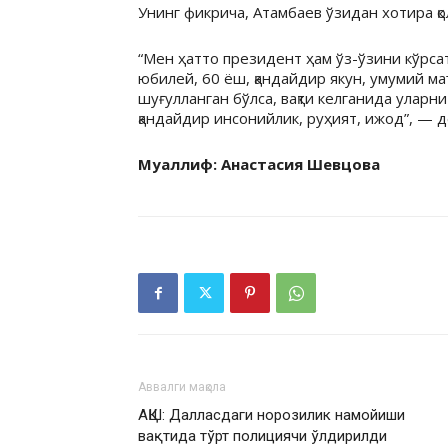
Унинг фикрича, Атамбаев ўзидан хотира қол
“Мен ҳатто президент ҳам ўз-ўзини кўрсат
юбилей, 60 ёш, қандайдир якун, умумий ма
шуғулланган бўлса, вақти келганида уларн
қандайдир инсонийлик, руҳият, ижод”, — д
Муаллиф: Анастасия Шевцова
Аввалги мақола
АҚШ: Далласдаги норозилик намойиши
вақтида тўрт полициячи ўлдирилди