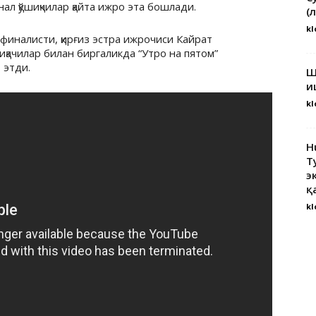
нал қўшиқчилар қайта ижро эта бошлади.
(
kl
финалисти, қирғиз эстра ижрочиси Кайрат
қачилар билан биргаликда “Утро на пятом”
 этди.
Ш
и
kl
H
Т
э
қ
kl