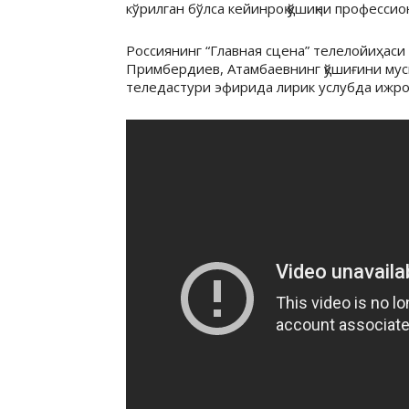
кўрилган бўлса кейинроқ қўшиқни профессио
Россиянинг “Главная сцена” телелойиҳаси 
Примбердиев, Атамбаевнинг қўшиғини муси
теледастури эфирида лирик услубда ижро