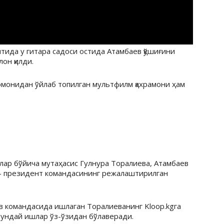
тида у гитара садоси остида Атамбаев қўшиғини
лон қилди.
монидан ўйлаб топилган мультфилм қахрамони ҳам
лар бўйича мутаҳасис Гулнура Торалиева, Атамбаев
— президент командасининг режалаштирилган
 командасида ишлаган Торалиеванинг Kloop.kgга
ундай ишлар ўз-ўзидан бўлаверади.