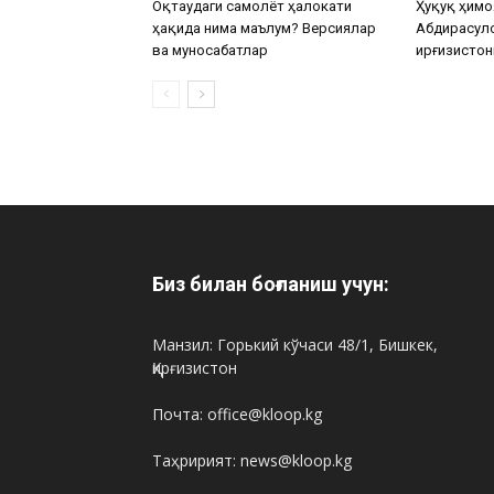
Оқтаудаги самолёт ҳалокати
Ҳуқуқ ҳимо
ҳақида нима маълум? Версиялар
Абдирасул
ва муносабатлар
Қирғизистон
Биз билан боғланиш учун:
Манзил: Горький кўчаси 48/1, Бишкек,
Қирғизистон
Почта: office@kloop.kg
Таҳририят: news@kloop.kg