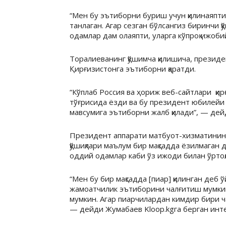
“Мен бу эътиборни буриш учун қилинаяпти
танлаган. Агар сезган бўлсангиз биринчи қ
одамлар дам олаяпти, уларга кўпроқ ижоби
Торалиеванинг қўшимча қилишича, презид
Қирғизистонга эътиборни қаратди.
“Кўплаб Россия ва ҳориж веб-сайтлари қирғ
тўғрисида ёзди ва бу президент юбилейи
мавсумига эътиборни жалб қилади”, — дейд
Президент аппарати матбуот-хизматининг
қўшиқлари маълум бир мақсадда ёзилмаган 
оддий одамлар каби ўз ижоди билан ўртоқ
“Мен бу бир мақсадда [пиар] қилинган деб 
жамоатчилик эътиборини чалғитиш мумкин
мумкин. Агар пиарчилардан кимдир бири ч
— дейди Жумабаев Kloop.kgга берган инт