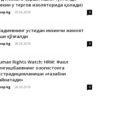
лекин у тергов изоляторида қолади)
oop.kg
-
29.06.2018
0
адиевнинг устидан иккинчи жиноят
ши қўзғалди
oop.kg
-
28.06.2018
0
uman Rights Watch: HRW: Фаол
унгишбаевнинг Қозоғистонга
кстрадицияланиши «ғазабни
айнатади»
oop.kg
-
28.06.2018
0