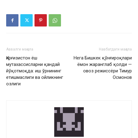
Аввалги мақола
Навбатдаги мақола
Қирғизистон ёш
Нега Бишкек қўнғироқлари
мутахассисларни қандай
ёмон жаранглаб қолди —
йўқотмоқда: иш ўрнининг
овоз режиссёри Тимур
етишмаслиги ва ойликнинг
Осмонов
озлиги