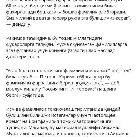
бўлинади, бир қисми ўзининг тожикча исми билан
фахирланади бошқаси – бошқа фамилия олиб юради.
Биз миллий ва ватанпарвар рухга эга бўлишимиз керак”,
— дейди у.
Рахимов таъкидича, бу тожик миллатидаги
фуқароларга талуқли. Русча якунланган фамилияларга
эга бўлганлар учун қонунга ўзгартишлар маслаҳат
ҳарактерига эга.
“Агар бола ота-онасининг фамилияси масалан “-ов”, “-ев”
билан тугаб — Петров, Каримов бўлса, улар бу
фамилияни фарзандига бериш ҳуқуқига эга”, — деб
маълум қилди у Россиянинг “Интерфакс” нашрига
берган суҳбатида.
Исм ва фамилияси тожикчалаштирилганида қандай
бўлишини билишни истаганлар учун “Настоящее
время” нашри “фамилия тожикизаторини” ишга
туширди. Масалан, бу материал муаллифи Айжамал
Мураталиева, манбага ишонилса, тожикчасига Айжамал