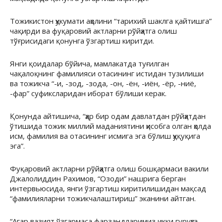
Тожикистон ҳукумати аҳолини “тарихий шаклга қайтишга”
чақирди ва фуқаровий актларни рўйҳатга олиш
тўғрисидаги қонунга ўзгартиш киритди.
Янги қоидалар бўйича, мамлакатда туғилган
чақалоқнинг фамилияси отасининг истидан тузилиши
ва тожикча “-и, -зод, -зода, -он, -ён, -иён, -ёр, -ниё,
-фар” суфиксларидан иборат бўлиши керак.
Қонунда айтишича, “ҳар бир одам давлатдан рўйҳатдан
ўтишида тожик миллий маданиятини ҳисобга олган ҳолда
исм, фамилия ва отасининг исмига эга бўлиш ҳуқуқига
эга”.
Фуқаровий актларни рўйҳатга олиш бошқармаси вакили
Джалолиддин Рахимов, “Озоди” нашрига берган
интервьюсида, янги ўзгартиш киритилишидан мақсад
“фамилияларни тожикчалаштириш” эканини айтган.
“Агар вазият ўзгармаса фарзандларимиз икки гуруҳга