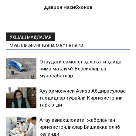
Даврон Насибхонов
ЎХШАШ МАҚОЛАЛАР
МУАЛЛИФНИНГ БОШҚА МАҚОЛАЛАРИ
Оқтаудаги самолёт ҳалокати ҳақида
нима маълум? Версиялар ва
муносабатлар
Ҳуқуқ ҳимоячиси Азиза Абдирасулова
таҳдидлар туфайли Қирғизистонни
тарк этди
Ақтау авиаҳалокати: жабрланган
қирғизистонликлар Бишкекка олиб
келинди