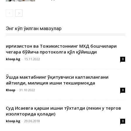
Энг кўп ўқилган мавзулар
Қирғизистон ва Тожикистоннинг МХДҚ бошчилари
чегара бўйича протоколга қўл қўйишди
kloop.kg
-
15.11.2022
0
Ўшда мактабнинг ўқитувчиси калтаклангани
айтилди, милиция ишни текширмоқда
Kloop
-
31.10.2022
0
Суд Исаевга қарши ишни тўхтатди (лекин у тергов
изоляторида қолади)
kloop.kg
-
29.06.2018
0