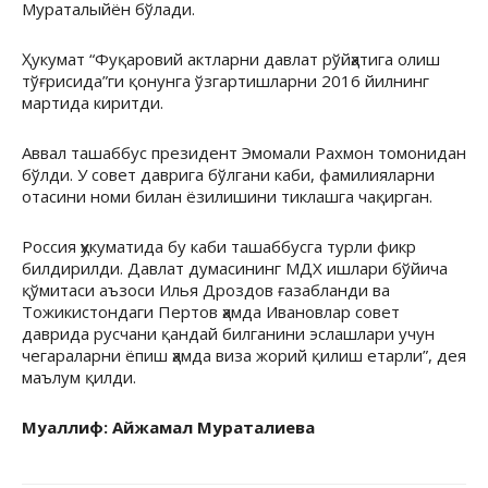
Мураталыйён бўлади.
Ҳукумат “Фуқаровий актларни давлат рўйҳатига олиш
тўғрисида”ги қонунга ўзгартишларни 2016 йилнинг
мартида киритди.
Аввал ташаббус президент Эмомали Рахмон томонидан
бўлди. У совет даврига бўлгани каби, фамилияларни
отасини номи билан ёзилишини тиклашга чақирган.
Россия ҳукуматида бу каби ташаббусга турли фикр
билдирилди. Давлат думасининг МДХ ишлари бўйича
қўмитаси аъзоси Илья Дроздов ғазабланди ва
Тожикистондаги Пертов ҳамда Ивановлар совет
даврида русчани қандай билганини эслашлари учун
чегараларни ёпиш ҳамда виза жорий қилиш етарли”, дея
маълум қилди.
Муаллиф: Айжамал Мураталиева