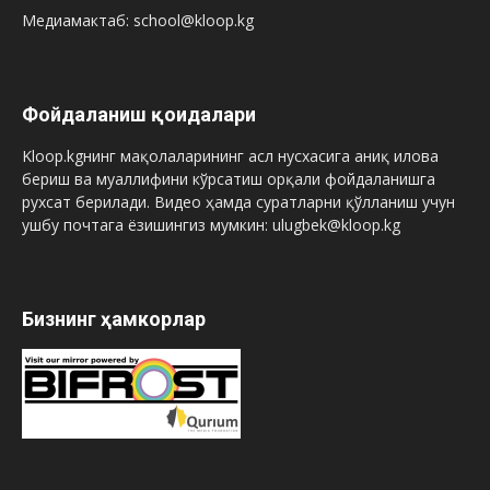
Медиамактаб: school@kloop.kg
Фойдаланиш қоидалари
Kloop.kgнинг мақолаларининг асл нусхасига аниқ илова
бериш ва муаллифини кўрсатиш орқали фойдаланишга
рухсат берилади. Видео ҳамда суратларни қўлланиш учун
ушбу почтага ёзишингиз мумкин: ulugbek@kloop.kg
Бизнинг ҳамкорлар