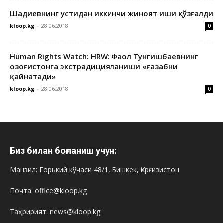
Шадиевнинг устидан иккинчи жиноят иши қўзғалди
kloop.kg
-
28.06.2018
0
Human Rights Watch: HRW: Фаол Тунгишбаевнинг
Қозоғистонга экстрадицияланиши «ғазабни
қайнатади»
kloop.kg
-
28.06.2018
0
Биз билан боғланиш учун:
Манзил: Горький кўчаси 48/1, Бишкек, Қирғизистон
Почта: office@kloop.kg
Таҳририят: news@kloop.kg