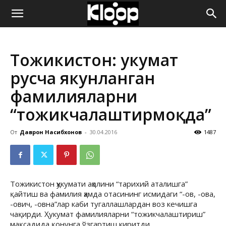
ҚИРҒИЗИСТОН
Тожикистон: Ҳукумат
ЯНГИЛИКЛАРИ
русча якунланган
фамилияларни
“тожикчалаштирмоқда”
От
Даврон Насибхонов
-
30.04.2016
1487
Тожикистон ҳукумати аҳолини “тарихий аталишга”
қайтиш ва фамилия ҳамда отасининг исмидаги “-ов, -ова,
-ович, -овна”лар каби тугаллашлардан воз кечишга
чақирди. Ҳукумат фамилияларни “тожикчалаштириш”
мақсадида қонунга ўзгартиш киритди.