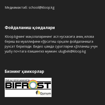
Медиамактаб: school@kloop.kg
Фойдаланиш қоидалари
Kloop.kgнинг мақолаларининг асл нусхасига аниқ илова
бериш ва муаллифини кўрсатиш орқали фойдаланишга
рухсат берилади. Видео ҳамда суратларни қўлланиш учун
ушбу почтага ёзишингиз мумкин: ulugbek@kloop.kg
Бизнинг ҳамкорлар