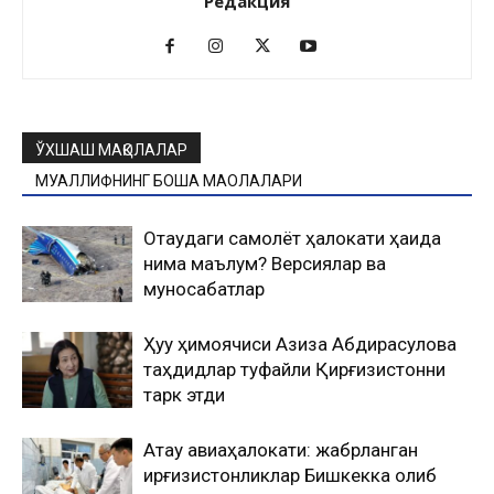
Редакция
ЎХШАШ МАҚОЛАЛАР
МУАЛЛИФНИНГ БОШҚА МАҚОЛАЛАРИ
Оқтаудаги самолёт ҳалокати ҳақида
нима маълум? Версиялар ва
муносабатлар
Ҳуқуқ ҳимоячиси Азиза Абдирасулова
таҳдидлар туфайли Қирғизистонни
тарк этди
Ақтау авиаҳалокати: жабрланган
қирғизистонликлар Бишкекка олиб