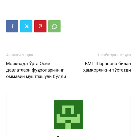
Аввалги мақола
Навбатдаги мақола
Москвада Ўрта Осиё
БМТ Шарапова билан
давлатлари фуқароларининг
ҳамкорликни тўхтатди
оммавий муштлашуви бўлди