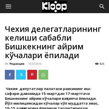
ҚИРҒИЗИСТОН
Чехия делегатларининг
ЯНГИЛИКЛАРИ
келиши сабабли
Бишкекнинг айрим
кўчалари ёпилади
От
Редакция
-
15.03.2016
826
Чехия депутатлар палатаси раисининг иш-
сафари давомида 15-мартдан 17-мартгача
Бишкекнинг айрим кўчалари вақтинча ёпилади.
Йўл милициясидан кўчалар кўп муддатга эмас,
10-15 дақиқагагина ёпилиши тушунтирилди.