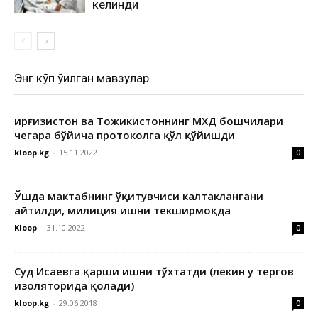
келинди
Энг кўп ўқилган мавзулар
Қирғизистон ва Тожикистоннинг МХДҚ бошчилари
чегара бўйича протоколга қўл қўйишди
kloop.kg
-
15.11.2022
0
Ўшда мактабнинг ўқитувчиси калтаклангани
айтилди, милиция ишни текширмоқда
Kloop
-
31.10.2022
0
Суд Исаевга қарши ишни тўхтатди (лекин у тергов
изоляторида қолади)
kloop.kg
-
29.06.2018
0