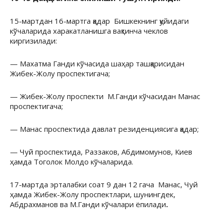
15-мартдан 16-мартга қадар Бишкекнинг қуйидаги
кўчаларида харакатланишга вақтинча чеклов
киргизилади:
— Махатма Ганди кўчасида шаҳар ташқарисидан
Жибек-Жолу проспектигача;
— Жибек-Жолу проспекти М.Ганди кўчасидан Манас
проспектигача;
— Манас проспектида давлат резиденциясига қадар;
— Чуй проспектида, Раззаков, Абдимомунов, Киев
ҳамда Тоголок Молдо кўчаларида.
17-мартда эрталабки соат 9 дан 12 гача Манас, Чуй
ҳамда Жибек-Жолу проспектлари, шунингдек,
Абдрахманов ва М.Ганди кўчалари ёпилади
.