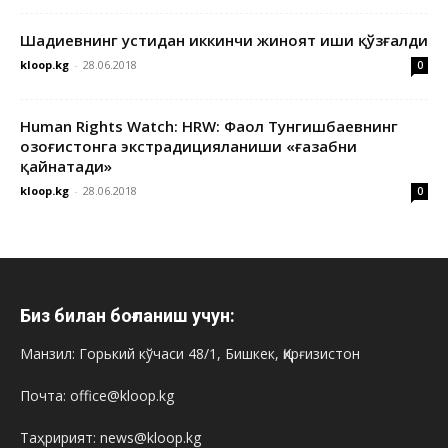
Шадиевнинг устидан иккинчи жиноят иши қўзғалди
kloop.kg
-
28.06.2018
0
Human Rights Watch: HRW: Фаол Тунгишбаевнинг
Қозоғистонга экстрадицияланиши «ғазабни
қайнатади»
kloop.kg
-
28.06.2018
0
Биз билан боғланиш учун:
Манзил: Горький кўчаси 48/1, Бишкек, Қирғизистон
Почта: office@kloop.kg
Таҳририят: news@kloop.kg