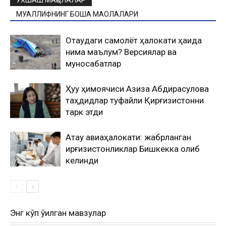
ЎХШАШ МАҚОЛАЛАР
МУАЛЛИФНИНГ БОШҚА МАҚОЛАЛАРИ
Оқтаудаги самолёт ҳалокати ҳақида
нима маълум? Версиялар ва
муносабатлар
Ҳуқуқ ҳимоячиси Азиза Абдирасулова
таҳдидлар туфайли Қирғизистонни
тарк этди
Ақтау авиаҳалокати: жабрланган
қирғизистонликлар Бишкекка олиб
келинди
Энг кўп ўқилган мавзулар