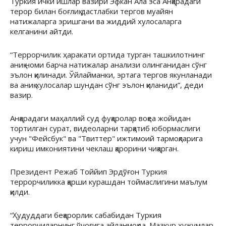
Туркия ички ишлар вазири Эфкан Ала эса Анқарадаги
терор билан боғлиқ дастлабки тергов муайян
натижаларга эришгани ва жиддий хулосаларга
келганини айтди.
“Террорчилик ҳаракати ортида турган ташкилотнинг
аниқ номи барча натижалар анализи олинганидан сўнг
эълон қилинади. Ўйлайманки, эртага тергов якунланади
ва аниқ хулосалар шундан сўнг эълон қиланиди”, деди
вазир.
Анқарадаги маҳаллий суд фуқаролар воқеа жойидан
тортилган сурат, видеоларни тарқатиб юбормаслиги
учун "Фейсбук" ва "Твиттер" ижтимоий тармоқларига
кириш имкониятини чеклаш қарорини чиқарган.
Президент Режаб Тоййип Эрдўғон Туркия
террорчиликка қарши курашдан тоймаслигини маълум
қилди.
“Ҳудуддаги беқарорлик сабабидан Туркия
террорчиларнинг ўчоғига айланмоқда. Мазкур ҳужумлар