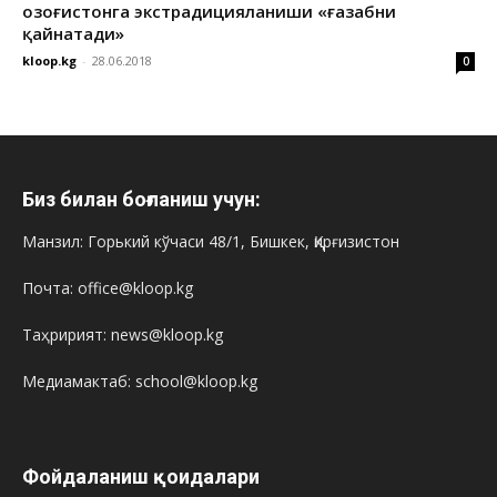
Қозоғистонга экстрадицияланиши «ғазабни
қайнатади»
kloop.kg
-
28.06.2018
0
Биз билан боғланиш учун:
Манзил: Горький кўчаси 48/1, Бишкек, Қирғизистон
Почта: office@kloop.kg
Таҳририят: news@kloop.kg
Медиамактаб: school@kloop.kg
Фойдаланиш қоидалари