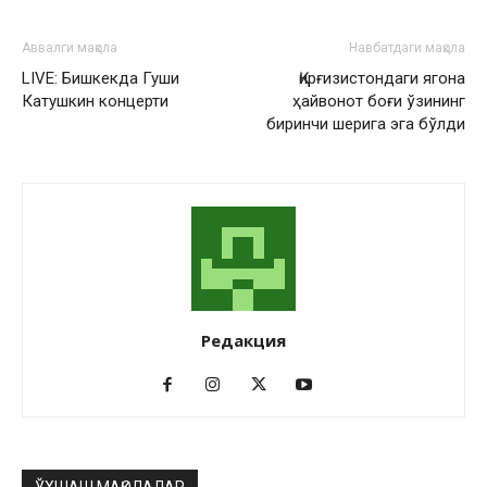
Аввалги мақола
Навбатдаги мақола
LIVE: Бишкекда Гуши
Қирғизистондаги ягона
Катушкин концерти
ҳайвонот боғи ўзининг
биринчи шерига эга бўлди
Редакция