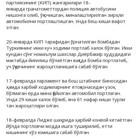
партиясининг (КИП) жангарилари 18-
январда гранатометтордан полиция автобусини
нишонга олиб, ўқ очишган, миналаштирилган зирҳли
автомобилни портлаштишган. Унда беш киши вафот
этган.
20-январда КИП тарафидан ўрнатилган бомбадан
Туркиянинг икки куч ходими портлаб халок бўлган. Икки
кундан сўнг номаълум шахслар Диёрбакир ҳудудидаги
мактабда йиғилиш бўлаётган вақтда бомба портлатиб,
уч ўқувчининг жароҳатланишига сабаб бўлган.
17-февралда парламент ва бош штабнинг биносидан
ҳамда харбий ходимларнинг ётоқҳонасидан узоқ
бўлмаган ерда мина қўйилган автомобил портлаган.
Унда 29 киши халок бўлиб, яна 61 нафар киши турли
тан жароҳатлари олган.
18-февралда Лидже шаҳрида ҳарбий конвой кетаётган
йўлда портловчи модда ишга туширилиб, етти
кишининг кўз юмишига сабаб бўлган.