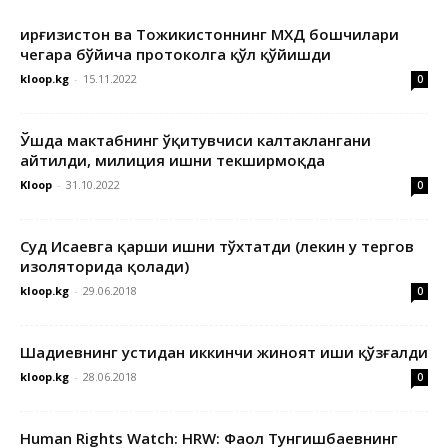
Қирғизистон ва Тожикистоннинг МХДҚ бошчилари
чегара бўйича протоколга қўл қўйишди
kloop.kg
-
15.11.2022
0
Ўшда мактабнинг ўқитувчиси калтаклангани
айтилди, милиция ишни текширмоқда
Kloop
-
31.10.2022
0
Суд Исаевга қарши ишни тўхтатди (лекин у тергов
изоляторида қолади)
kloop.kg
-
29.06.2018
0
Шадиевнинг устидан иккинчи жиноят иши қўзғалди
kloop.kg
-
28.06.2018
0
Human Rights Watch: HRW: Фаол Тунгишбаевнинг