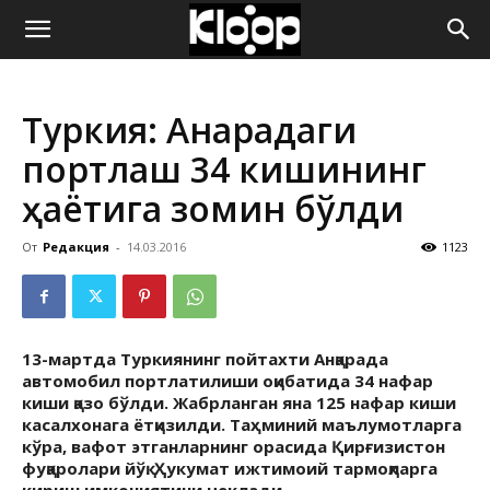
ҚИРҒИЗИСТОН
Туркия: Анқарадаги
ЯНГИЛИКЛАРИ
портлаш 34 кишининг
ҳаётига зомин бўлди
От
Редакция
-
14.03.2016
1123
13-март
да Туркиянинг пойтахти Анқарада
автомобил портлатилиши оқибатида 34 нафар
киши қазо бўлди. Жабрланган яна 125 нафар киши
касалхонага ётқизилди. Таҳминий маълумотларга
кўра, вафот этганларнинг орасида Қирғизистон
фуқаролари йўқ. Ҳукумат ижтимоий тармоқларга