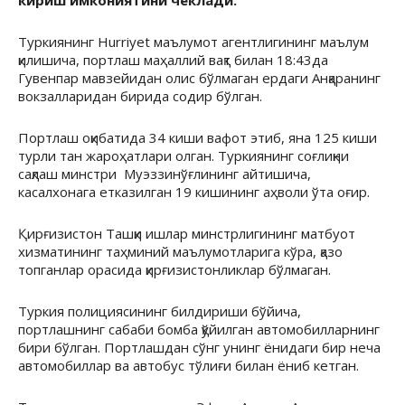
кириш имкониятини чеклади.
Туркиянинг Hurriyet маълумот агентлигининг маълум
қилишича, портлаш маҳаллий вақт билан 18:43да
Гувенпар мавзейидан олис бўлмаган ердаги Анқаранинг
вокзалларидан бирида содир бўлган.
Портлаш оқибатида 34 киши вафот этиб, яна 125 киши
турли тан жароҳатлари олган. Туркиянинг соғлиқни
сақлаш минстри Муэззинўғлининг айтишича,
касалхонага етказилган 19 кишининг аҳволи ўта оғир.
Қирғизистон Ташқи ишлар минстрлигининг матбуот
хизматининг таҳминий маълумотларига кўра, қазо
топганлар орасида қирғизистонликлар бўлмаган.
Туркия полициясининг билдириши бўйича,
портлашнинг сабаби бомба қўйилган автомобилларнинг
бири бўлган. Портлашдан сўнг унинг ёнидаги бир неча
автомобиллар ва автобус тўлиғи билан ёниб кетган.