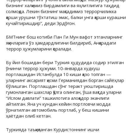
бизнинг халқимиз бирдамлиги ва яҳлитлигига таҳдид
солмоқда. Лекин бизнинг мақсадимиз террорчиликка
қарши урушни тўхтатиш эмас, балки унга қарши курашни
кучайтиришдир”, деди Эрдўғон.
БМТнинг бош котиби Пан Ги Мун вафот этганларнинг
яқинларига ўз ҳамдардлигини билдириб, Анқарадаги
террор ҳужумларини қоралади.
Бу йил бошидан бери Туркия ҳудудида содир этилган
ўнинчи террор ҳужуми. 10-январда худкуш
портлашидан Истанбулда 10 киши қазо топган —
уларнинг аксарият қисми Германиядан борган сайёҳлар
бўлишган. Портлашдан сўнг теракт уюштиришда
гумонланган шахслар қўлга олинган, ўша вақтда уларни
“Ислом давлати” ташкилотига алоқадор эканлиги
айтилган. Яна уч кундан кейин портловчи модда
ўрнатилган автомобиль портлаб, у беш кишини
ҳаётдан олиб кетган.
Туркияда таъқиқланган Курдистоннинг ишчи