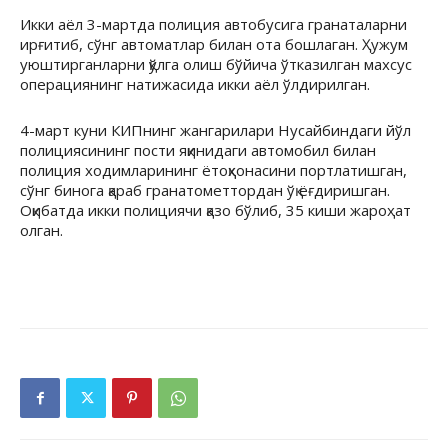
Икки аёл 3-мартда полиция автобусига гранаталарни
ирғитиб, сўнг автоматлар билан ота бошлаган. Ҳужум
уюштирганларни қўлга олиш бўйича ўтказилган махсус
операциянинг натижасида икки аёл ўлдирилган.
4-март куни КИПнинг жангарилари Нусайбиндаги йўл
полициясининг пости яқинидаги автомобил билан
полиция ходимларининг ётоқҳонасини портлатишган,
сўнг бинога қараб гранатометтордан ўқ ёғдиришган.
Оқибатда икки полициячи қазо бўлиб, 35 киши жароҳат
олган.