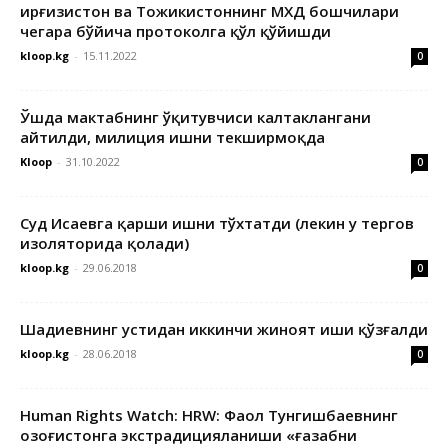
Қирғизистон ва Тожикистоннинг МХДҚ бошчилари
чегара бўйича протоколга қўл қўйишди
kloop.kg
-
15.11.2022
0
Ўшда мактабнинг ўқитувчиси калтаклангани
айтилди, милиция ишни текширмоқда
Kloop
-
31.10.2022
0
Суд Исаевга қарши ишни тўхтатди (лекин у тергов
изоляторида қолади)
kloop.kg
-
29.06.2018
0
Шадиевнинг устидан иккинчи жиноят иши қўзғалди
kloop.kg
-
28.06.2018
0
Human Rights Watch: HRW: Фаол Тунгишбаевнинг
Қозоғистонга экстрадицияланиши «ғазабни