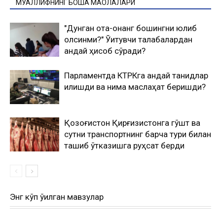
МУАЛЛИФНИНГ БОШҚА МАҚОЛАЛАРИ
"Дунган ота-онанг бошингни юлиб
олсинми?" Ўқитувчи талабалардан
қандай ҳисоб сўради?
Парламентда КТРКга қандай танқидлар
қилишди ва нима маслаҳат беришди?
Қозоғистон Қирғизистонга гўшт ва
сутни транспортнинг барча тури билан
ташиб ўтказишга руҳсат берди
Энг кўп ўқилган мавзулар