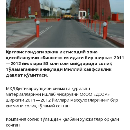
Қирғизистондаги эркин иқтисодий зона
ҳисобланувчи «Бишкек» ичидаги бир ширкат 2011
—2012 йиллари 53 млн сом миқдорида солиқ
тўламаганини аниқлади Миллий хавфсизлик
давлат қўмитаси.
МХДҚ антикаррупцион хизмати қурилиш
материалларини ишлаб чиқарувчи ОсОО «ДЭЭР»
ширкати 2011—2012 йиллари маҳсулотларининг бир
қисмини солиқ тўламай сотган.
Компания солиқ тўлашдан қалбаки ҳужжатлар орқали
қочган.