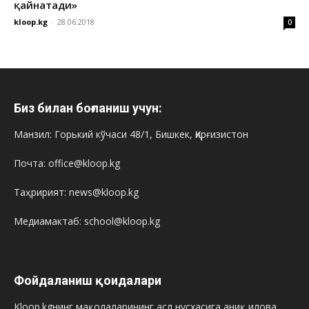
қайнатади»
kloop.kg
-
28.06.2018
0
Биз билан боғланиш учун:
Манзил: Горький кўчаси 48/1, Бишкек, Қирғизистон
Почта: office@kloop.kg
Таҳририят: news@kloop.kg
Медиамактаб: school@kloop.kg
Фойдаланиш қоидалари
Kloop.kgнинг мақолаларининг асл нусхасига аниқ илова