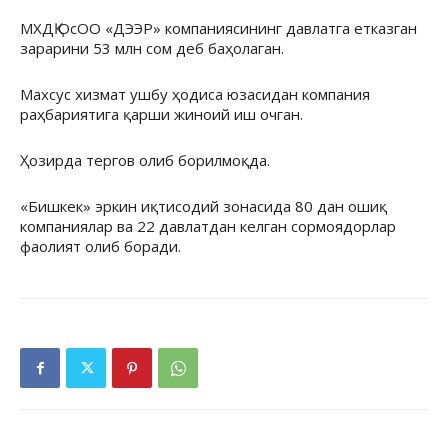
МХДҚ ОсОО «ДЭЭР» компаниясининг давлатга етказган
зарарини 53 млн сом деб баҳолаган.
Махсус хизмат ушбу ҳодиса юзасидан компания
раҳбариятига қарши жиноий иш очган.
Ҳозирда тергов олиб борилмоқда.
«Бишкек» эркин иқтисодий зонасида 80 дан ошиқ
компаниялар ва 22 давлатдан келган сормоядорлар
фаолият олиб боради.