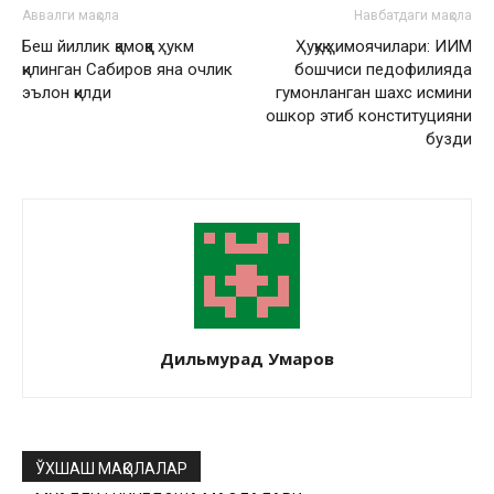
Аввалги мақола
Навбатдаги мақола
Беш йиллик қамоққа ҳукм
Ҳуқуқ ҳимоячилари: ИИМ
қилинган Сабиров яна очлик
бошчиси педофилияда
эълон қилди
гумонланган шахс исмини
ошкор этиб конституцияни
бузди
Дильмурад Умаров
ЎХШАШ МАҚОЛАЛАР