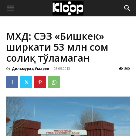
ҚИРҒИЗИСТОН
МХДҚ: СЭЗ «Бишкек»
ЯНГИЛИКЛАРИ
ширкати 53 млн сом
солиқ тўламаган
От
Дильмурад Умаров
-
28.05.2013
800