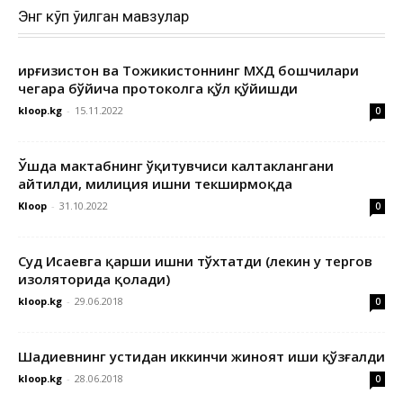
Энг кўп ўқилган мавзулар
Қирғизистон ва Тожикистоннинг МХДҚ бошчилари
чегара бўйича протоколга қўл қўйишди
kloop.kg
-
15.11.2022
0
Ўшда мактабнинг ўқитувчиси калтаклангани
айтилди, милиция ишни текширмоқда
Kloop
-
31.10.2022
0
Суд Исаевга қарши ишни тўхтатди (лекин у тергов
изоляторида қолади)
kloop.kg
-
29.06.2018
0
Шадиевнинг устидан иккинчи жиноят иши қўзғалди
kloop.kg
-
28.06.2018
0