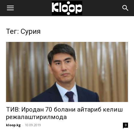
ҚИРҒИЗИСТОН
Тег: Сурия
ЯНГИЛИКЛАРИ
ТИВ: Ироқдан 70 болани қайтариб келиш
режалаштирилмоқда
kloop.kg
-
10.09.2019
0