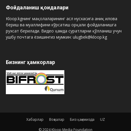
Фойдаланиш қоидалари
Kloop.kgнинг мақолаларининг асл нусхасига аниқ илова
бериш ва муаллифини кўрсатиш орқали фойдаланишга
рухсат берилади. Видео ҳамда суратларни қўлланиш учун
ушбу почтага ёзишингиз мумкин: ulugbek@kloop.kg
Бизнинг ҳамкорлар
Хабарлар
Воқеалар
Биз ҳақимизда
UZ
© 2024 Kloop Media Foundation