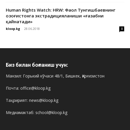
Human Rights Watch: HRW: Фаол Тунгишбаевнинг
Қозоғистонга экстрадицияланиши «ғазабни
қайнатади»
kloop.kg
-
28.06.2018
0
Биз билан боғланиш учун:
Манзил: Горький кўчаси 48/1, Бишкек, Қирғизистон
Почта: office@kloop.kg
Таҳририят: news@kloop.kg
Медиамактаб: school@kloop.kg