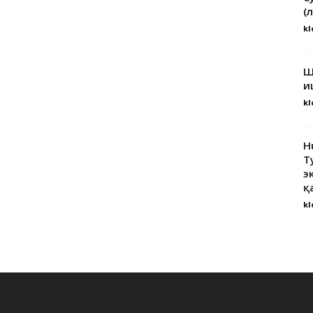
(
kl
Ш
и
kl
H
Т
э
қ
kl