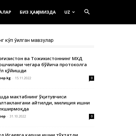
ЕАЛАР
БИЗ ҲАҚИМИЗДА
UZ
нг кўп ўқилган мавзулар
ирғизистон ва Тожикистоннинг МХДҚ
ошчилари чегара бўйича протоколга
ўл қўйишди
oop.kg
-
15.11.2022
0
шда мактабнинг ўқитувчиси
алтаклангани айтилди, милиция ишни
екширмоқда
oop
-
31.10.2022
0
уд Исаевга қарши ишни тўхтатди