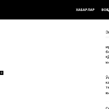
ХАБАРЛАР
ВОҚ
Э
Қ
б
қ
kl
0
Ў
к
т
Kl
С