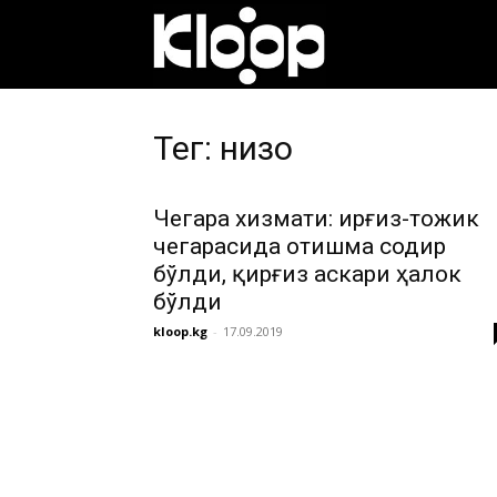
ҚИРҒИЗИСТОН
ЯНГИЛИКЛАРИ
Тег: низо
Чегара хизмати: Қирғиз-тожик
чегарасида отишма содир
бўлди, қирғиз аскари ҳалок
бўлди
kloop.kg
-
17.09.2019