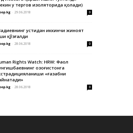
лекин у тергов изоляторида қолади)
oop.kg
-
29.06.2018
0
адиевнинг устидан иккинчи жиноят
ши қўзғалди
oop.kg
-
28.06.2018
0
uman Rights Watch: HRW: Фаол
унгишбаевнинг Қозоғистонга
кстрадицияланиши «ғазабни
айнатади»
oop.kg
-
28.06.2018
0