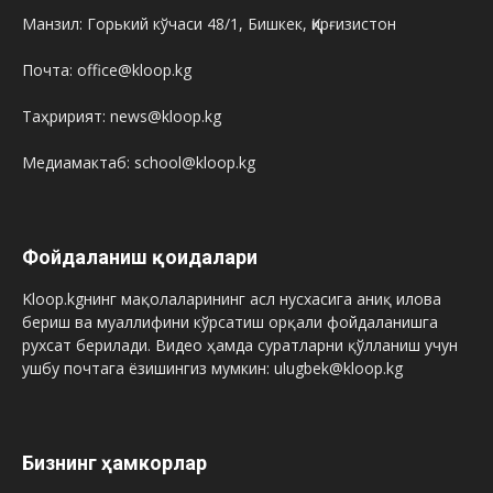
Манзил: Горький кўчаси 48/1, Бишкек, Қирғизистон
Почта: office@kloop.kg
Таҳририят: news@kloop.kg
Медиамактаб: school@kloop.kg
Фойдаланиш қоидалари
Kloop.kgнинг мақолаларининг асл нусхасига аниқ илова
бериш ва муаллифини кўрсатиш орқали фойдаланишга
рухсат берилади. Видео ҳамда суратларни қўлланиш учун
ушбу почтага ёзишингиз мумкин: ulugbek@kloop.kg
Бизнинг ҳамкорлар