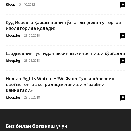
Kloop
-
31.10.2022
0
Суд Исаевга қарши ишни тўхтатди (лекин у тергов
изоляторида қолади)
kloop.kg
-
29.06.2018
0
Шадиевнинг устидан иккинчи жиноят иши қўзғалди
kloop.kg
-
28.06.2018
0
Human Rights Watch: HRW: Фаол Тунгишбаевнинг
Қозоғистонга экстрадицияланиши «ғазабни
қайнатади»
kloop.kg
-
28.06.2018
0
Биз билан боғланиш учун: