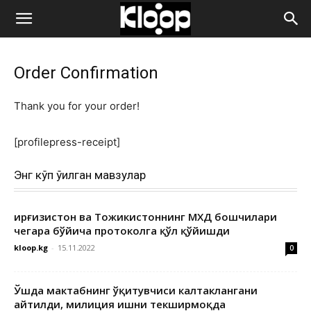
ҚИРҒИЗИСТОН
Order Confirmation
ЯНГИЛИКЛАРИ
Thank you for your order!
[profilepress-receipt]
Энг кўп ўқилган мавзулар
Қирғизистон ва Тожикистоннинг МХДҚ бошчилари
чегара бўйича протоколга қўл қўйишди
kloop.kg
-
15.11.2022
0
Ўшда мактабнинг ўқитувчиси калтаклангани
айтилди, милиция ишни текширмоқда