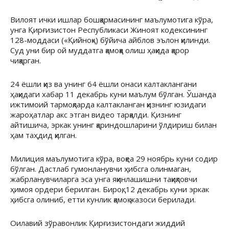
Вилоят ички ишлар бошқармасининг маълумотига кўра,
унга Қирғизистон Республикаси Жиноят кодексининг
128-моддаси («Қийноқ») бўйича айблов эълон қилинди.
Суд уни бир ой муддатга қамоққа олиш ҳақида қарор
чиқарган.
24 ёшли қиз ва унинг 64 ёшли онаси калтаклангани
ҳақидаги хабар 11 декабрь куни маълум бўлган. Ўшанда
ижтимоий тармоқларда калтакланган қизнинг юзидаги
жароҳатлар акс этган видео тарқалди. Қизнинг
айтишича, эркак унинг қариндошларини ўлдириш билан
ҳам таҳдид қилган.
Милиция маълумотига кўра, воқеа 29 ноябрь куни содир
бўлган. Дастлаб гумонланувчи ҳибсга олинмаган,
жабрланувчиларга эса унга яқинлашишни тақиқловчи
ҳимоя ордери берилган. Бироқ, 12 декабрь куни эркак
ҳибсга олиниб, етти кунлик қамоқ жазоси берилади.
Оилавий зўравонлик Қирғизистондаги жиддий