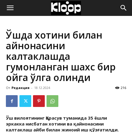
ҚИРҒИЗИСТОН
Ўшда хотини билан
ЯНГИЛИКЛАРИ
қайнонасини
калтаклашда
гумонланган шахс бир
ойга қўлга олинди
От
Редакция
-
18.12.2024
216
Ўш вилоятининг Қорасув туманида 35 ёшли
эркакка нисбатан хотини ва қайнонасини
калтаклаш айби билан жиноий иш қўзғатилди.