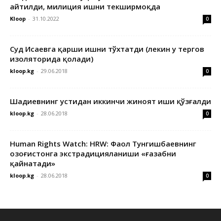
айтилди, милиция ишни текширмоқда
Kloop
-
31.10.2022
0
Суд Исаевга қарши ишни тўхтатди (лекин у тергов
изоляторида қолади)
kloop.kg
-
29.06.2018
0
Шадиевнинг устидан иккинчи жиноят иши қўзғалди
kloop.kg
-
28.06.2018
0
Human Rights Watch: HRW: Фаол Тунгишбаевнинг
Қозоғистонга экстрадицияланиши «ғазабни
қайнатади»
kloop.kg
-
28.06.2018
0