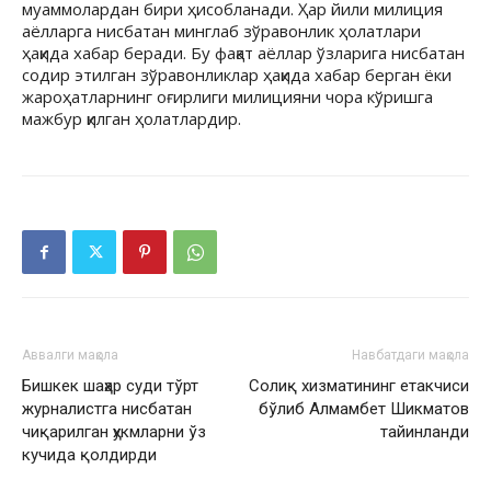
муаммолардан бири ҳисобланади. Ҳар йили милиция
аёлларга нисбатан минглаб зўравонлик ҳолатлари
ҳақида хабар беради. Бу фақат аёллар ўзларига нисбатан
содир этилган зўравонликлар ҳақида хабар берган ёки
жароҳатларнинг оғирлиги милицияни чора кўришга
мажбур қилган ҳолатлардир.
Аввалги мақола
Навбатдаги мақола
Бишкек шаҳар суди тўрт
Солиқ хизматининг етакчиси
журналистга нисбатан
бўлиб Алмамбет Шикматов
чиқарилган ҳукмларни ўз
тайинланди
кучида қолдирди