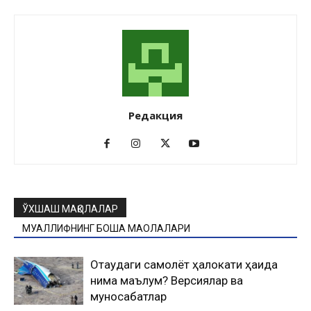
Редакция
ЎХШАШ МАҚОЛАЛАР
МУАЛЛИФНИНГ БОШҚА МАҚОЛАЛАРИ
Оқтаудаги самолёт ҳалокати ҳақида
нима маълум? Версиялар ва
муносабатлар