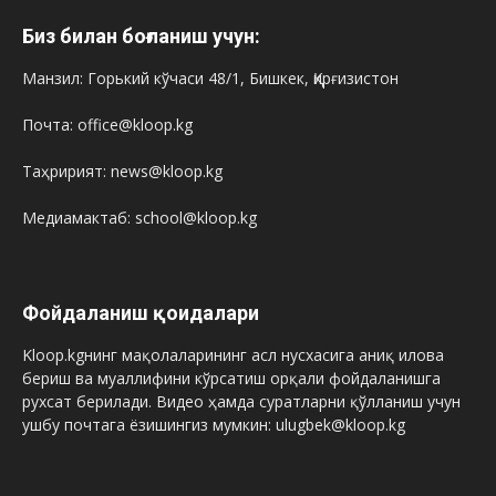
Биз билан боғланиш учун:
Манзил: Горький кўчаси 48/1, Бишкек, Қирғизистон
Почта: office@kloop.kg
Таҳририят: news@kloop.kg
Медиамактаб: school@kloop.kg
Фойдаланиш қоидалари
Kloop.kgнинг мақолаларининг асл нусхасига аниқ илова
бериш ва муаллифини кўрсатиш орқали фойдаланишга
рухсат берилади. Видео ҳамда суратларни қўлланиш учун
ушбу почтага ёзишингиз мумкин: ulugbek@kloop.kg