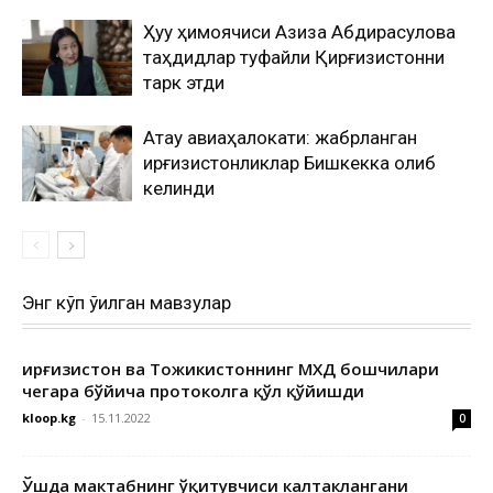
Ҳуқуқ ҳимоячиси Азиза Абдирасулова
таҳдидлар туфайли Қирғизистонни
тарк этди
Ақтау авиаҳалокати: жабрланган
қирғизистонликлар Бишкекка олиб
келинди
Энг кўп ўқилган мавзулар
Қирғизистон ва Тожикистоннинг МХДҚ бошчилари
чегара бўйича протоколга қўл қўйишди
kloop.kg
-
15.11.2022
0
Ўшда мактабнинг ўқитувчиси калтаклангани