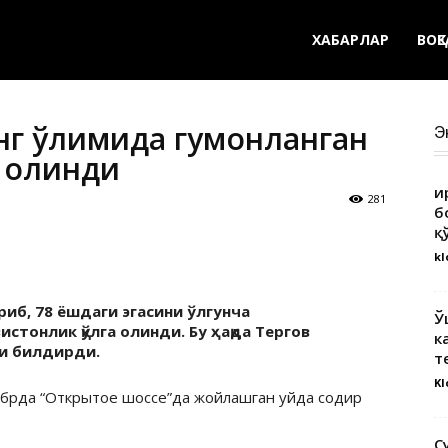
ХАБАРЛАР
ВОҚ
нг ўлимида гумонланган
Э
а олинди
Қ
281
б
қ
kl
иб, 78 ёшдаги эгасини ўлгунча
Ў
стонлик қўлга олинди. Бу ҳақда Тергов
к
си билдирди.
т
Kl
тябрда “Открытое шоссе”да жойлашган уйда содир
С