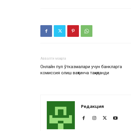
Аввалги мақола
Онлайн пул ўтказмалари учун банкларга
комиссия олиш вақтинча тақиқланди
Редакция