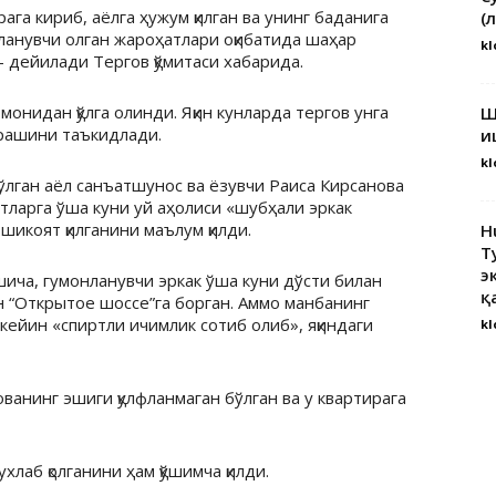
га кириб, аёлга ҳужум қилган ва унинг баданига
(
рланувчи олган жароҳатлари оқибатида шаҳар
kl
 дейилади Тергов қўмитаси хабарида.
онидан қўлга олинди. Яқин кунларда тергов унга
Ш
ўрашини таъкидлади.
и
kl
лган аёл санъатшунос ва ёзувчи Раиса Кирсанова
стларга ўша куни уй аҳолиси «шубҳали эркак
 шикоят қилганини маълум қилди.
H
Т
э
ича, гумонланувчи эркак ўша куни дўсти билан
қ
“Открытое шоссе”га борган. Аммо манбанинг
кейин «спиртли ичимлик сотиб олиб», яқиндаги
kl
ванинг эшиги қулфланмаган бўлган ва у квартирага
хлаб қолганини ҳам қўшимча қилди.