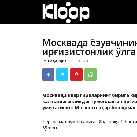
ҚИРҒИЗИСТОН
ЯНГИЛИКЛАРИ
Москвада ёзувчини
қирғизистонлик қўлг
От
Редакция
-
25.10.2024
Москвада квартираларнинг бирига кир
калтаклаганликдаг гумонланган қирғизи
қўмитасининг Москва шаҳар бошқарма
Тергов маълумотларига кўра, воқеа 19 ок
бўлган.