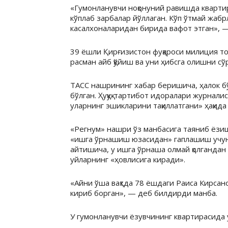
«Гумонланувчи ноқонуний равишда квартира
кўплаб зарбалар йўллаган. Кўп ўтмай жаб
касалхоналаридан бирида вафот этган», —
39 ёшли Қирғизистон фуқароси милиция том
расман айб қўйиш ва уни ҳибсга олишни с
ТАСС нашрининг хабар беришича, ҳалок бў
бўлган. Ҳуқуқ-тартибот идоралари журнали
уларнинг эшикларини тақиллатгани» ҳақида
«Регнум» нашри ўз манбасига таяниб ёзиш
«ишга ўрнашиш юзасидан» гаплашиш учун 
айтишича, у ишга ўрнаша олмай қолгандан 
уйларнинг «ҳовлисига киради».
«Айни ўша вақтда 78 ёшдаги Раиса Кирсано
кириб борган», — деб билдирди манба.
У гумонланувчи ёзувчининг квартирасида у