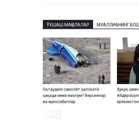
ЎХШАШ МАҚОЛАЛАР
МУАЛЛИФНИНГ БОШ
Оқтаудаги самолёт ҳалокати
Ҳуқуқ ҳимо
ҳақида нима маълум? Версиялар
Абдирасул
ва муносабатлар
Қирғизистон