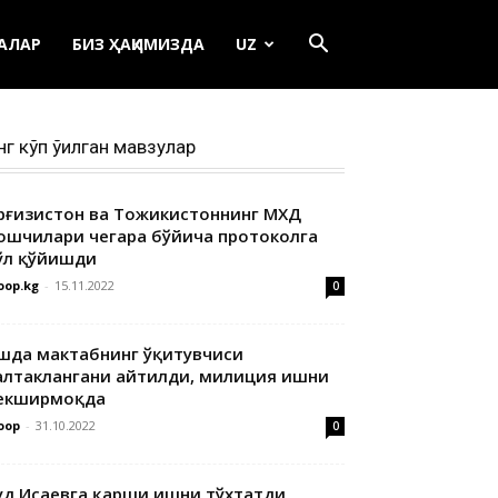
ЕАЛАР
БИЗ ҲАҚИМИЗДА
UZ
нг кўп ўқилган мавзулар
ирғизистон ва Тожикистоннинг МХДҚ
ошчилари чегара бўйича протоколга
ўл қўйишди
oop.kg
-
15.11.2022
0
шда мактабнинг ўқитувчиси
алтаклангани айтилди, милиция ишни
екширмоқда
oop
-
31.10.2022
0
уд Исаевга қарши ишни тўхтатди