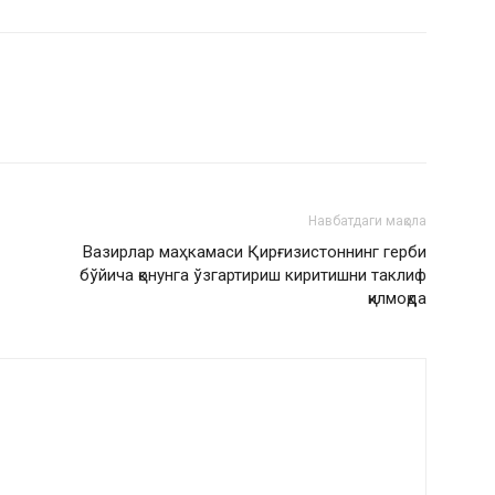
Навбатдаги мақола
Вазирлар маҳкамаси Қирғизистоннинг герби
бўйича қонунга ўзгартириш киритишни таклиф
қилмоқда