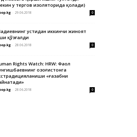
лекин у тергов изоляторида қолади)
oop.kg
-
29.06.2018
0
адиевнинг устидан иккинчи жиноят
ши қўзғалди
oop.kg
-
28.06.2018
0
uman Rights Watch: HRW: Фаол
унгишбаевнинг Қозоғистонга
кстрадицияланиши «ғазабни
айнатади»
oop.kg
-
28.06.2018
0