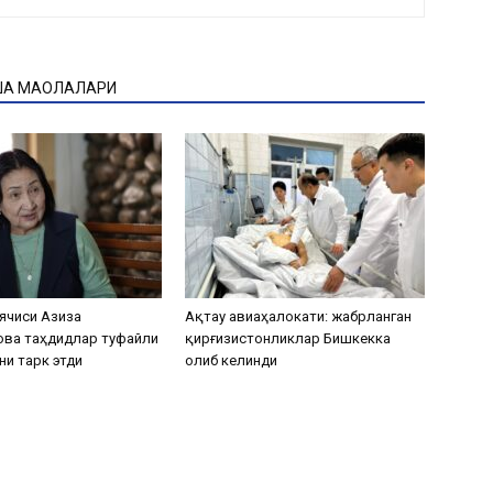
ҚА МАҚОЛАЛАРИ
ячиси Азиза
Ақтау авиаҳалокати: жабрланган
ова таҳдидлар туфайли
қирғизистонликлар Бишкекка
ни тарк этди
олиб келинди