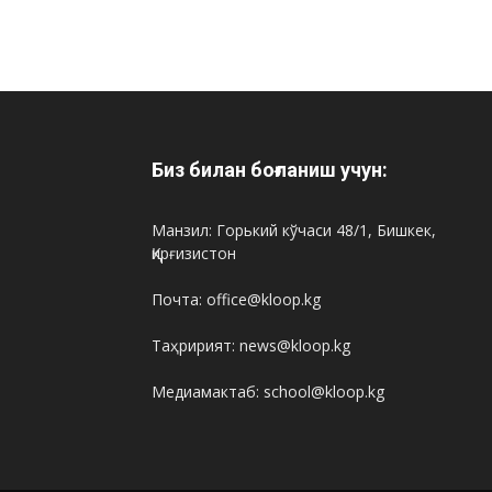
Биз билан боғланиш учун:
Манзил: Горький кўчаси 48/1, Бишкек,
Қирғизистон
Почта: office@kloop.kg
Таҳририят: news@kloop.kg
Медиамактаб: school@kloop.kg