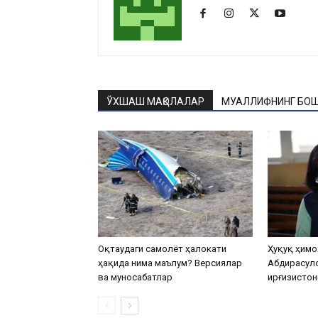
ЎХШАШ МАҚОЛАЛАР
МУАЛЛИФНИНГ БОШ
Оқтаудаги самолёт ҳалокати
Ҳуқуқ ҳимо
ҳақида нима маълум? Версиялар
Абдирасул
ва муносабатлар
Қирғизистон