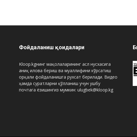
Фойдаланиш қоидалари
Б
Kloop.kgнинг мақолаларининг асл нусхасига
аниқ илова бериш ва муаллифини кўрсатиш
орқали фойдаланишга рухсат берилади. Видео
ҳамда суратларни қўлланиш учун ушбу
почтага ёзишингиз мумкин: ulugbek@kloop.kg