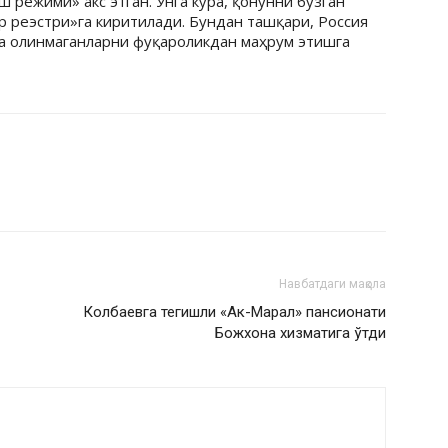
 режими» акс этган. Унга кўра, қонунни бузган
р реэстри»га киритилади. Бундан ташқари, Россия
га олинмаганларни фуқароликдан маҳрум этишга
Навбатдаги мақола
Колбаевга тегишли «Ак-Марал» пансионати
Божхона хизматига ўтди