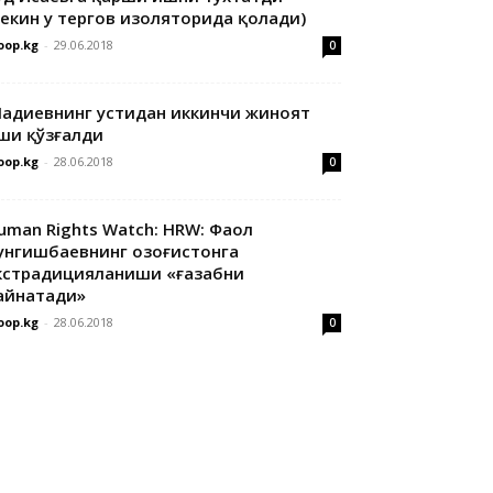
лекин у тергов изоляторида қолади)
oop.kg
-
29.06.2018
0
адиевнинг устидан иккинчи жиноят
ши қўзғалди
oop.kg
-
28.06.2018
0
uman Rights Watch: HRW: Фаол
унгишбаевнинг Қозоғистонга
кстрадицияланиши «ғазабни
айнатади»
oop.kg
-
28.06.2018
0