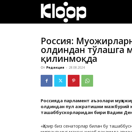
ҚИРҒИЗИСТОН
ЯНГИЛИКЛАРИ
Россия: Муҳожирлар
олдиндан тўлашга 
қилинмоқда
От
Редакция
-
28.08.2024
Россияда парламент аъзолари муҳожи
олдиндан пул ажратишни мажбурий қ
ташаббускорларидан бири Вадим Ден
«Ҳозир биз сенаторлар билан бу ташаббус
мигрантнинг махсус ҳисоб рақамида авиачи