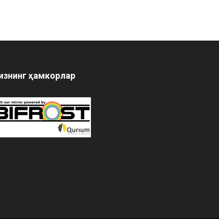
изнинг ҳамкорлар