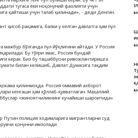
(
ддати тугаса ёки ноқонуний фаолияти учун
ига қайтиши учун талаб қилинади», - деди Денгин.
kl
т ҳисоб рақамига, балки у келган давлатга ҳам пул
Ш
и
kl
а мажбур бўлганда пул йўқлигини айтади. У Россия
қарилади. Бу тўғри эмас, Россия бундай
иги керак. Биз бу ташаббусни ривожлантиришга
H
укумати билан келишиб, Давлат Думасига тақдим
Т
э
қ
окама қилинмоқда. Россия оммавий ахборот
kl
лари кенгаши ҳам қўллаб-қувватлаган. Маҳаллий
ббуслар «жиноятчиликнинг кучайиши шароитида»
ир Путин полиция ходимларига мигрантларни суд
рувчи қонунни имзолади.