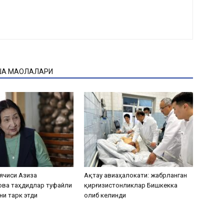
ҚА МАҚОЛАЛАРИ
ячиси Азиза
Ақтау авиаҳалокати: жабрланган
ова таҳдидлар туфайли
қирғизистонликлар Бишкекка
ни тарк этди
олиб келинди