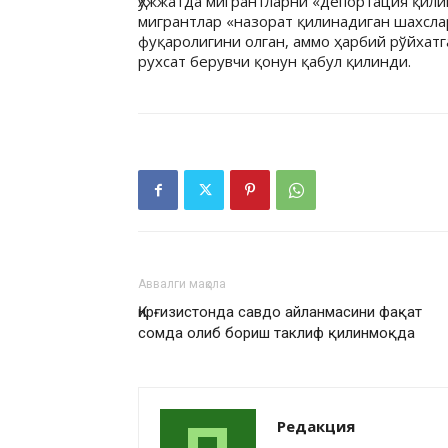
Ҳужжатда мигрантларни «депортация қилиш
мигрантлар «назорат қилинадиган шахсла
фуқаролигини олган, аммо ҳарбий рўйхат
рухсат берувчи қонун қабул қилинди.
Аввалги мақола
Қирғизистонда савдо айланмасини фақат
сомда олиб бориш таклиф қилинмоқда
Редакция