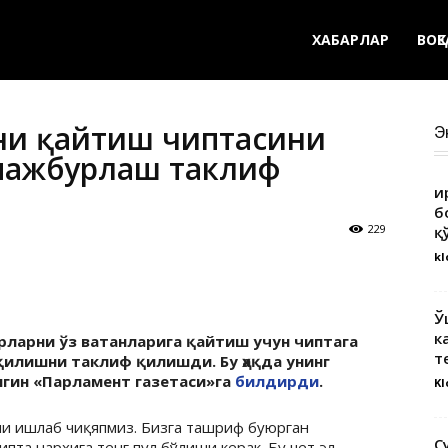
ХАБАРЛАР
ВОҚ
ни қайтиш чиптасини
Э
мажбурлаш таклиф
Қ
б
229
қ
kl
Ў
к
рларни ўз ватанларига қайтиш учун чиптага
т
илишни таклиф қилишди. Бу ҳақда унинг
гин «Парламент газетаси»га
билдирди
.
Kl
ни ишлаб чиқяпмиз. Бизга ташриф буюрган
С
пта нархига тенг пул бўлиши керак. Бу чет эл