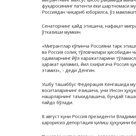
фуқаросининг патенти ёки шартномаси му
Россиядан чиқариб юборилса, ўз мамлакат
Сенаторнинг қайд этишича, нафақат мигран
ўтказиши мумкин.
«Мигрантлар кўпинча Россияни тарк этишг
ва Россия солиқ тўловчилари ҳисобидан чи
одамларнинг йўл харажатларини тўламасл
ҳаракат қиламиз, йил охиригача Россия ҳ
этамиз», - деди Денгин.
Ушбу ташаббус Федерация Кенгашида муҳ
воситаларининг ёзишича, уни Инсон ҳуқуқ
нашрларнинг таъкидлашича, бундай таша
пайдо бўлади.
8 август куни Россия президенти Владим
қарорисиз депортация қилиш ҳуқуқини бе