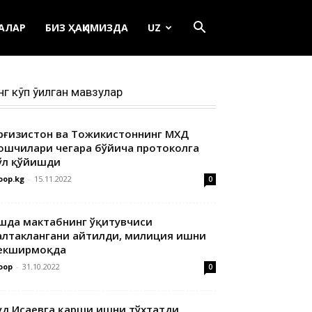
ЕАЛАР
БИЗ ҲАҚИМИЗДА
UZ
нг кўп ўқилган мавзулар
ирғизистон ва Тожикистоннинг МХДҚ
ошчилари чегара бўйича протоколга
ўл қўйишди
oop.kg
-
15.11.2022
0
шда мактабнинг ўқитувчиси
алтаклангани айтилди, милиция ишни
екширмоқда
oop
-
31.10.2022
0
уд Исаевга қарши ишни тўхтатди