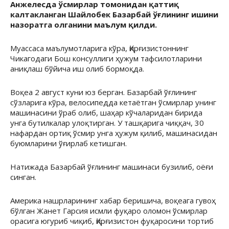
Анжелесда ўсмирлар томонидан қаттиқ
калтакланган Шайлобек Базарбай ўғлининг ишини
назоратга олганини маълум қилди.
Муассаса маълумотларига кўра, Қирғизистоннинг
Чикагодаги Бош консуллиги ҳужум тафсилотларини
аниқлаш бўйича иш олиб бормоқда.
Воқеа 2 август куни юз берган. Базарбай ўғлининг
сўзларига кўра, велосипедда кетаётган ўсмирлар унинг
машинасини ўраб олиб, шаҳар кўчаларидан бирида
унга бутилкалар улоқтирган. У ташқарига чиққач, 30
нафардан ортиқ ўсмир унга ҳужум қилиб, машинасидан
буюмларини ўғирлаб кетишган.
Натижада Базарбай ўғлининг машинаси бузилиб, оёғи
синган.
Америка нашрларининг хабар беришича, воқеага гувоҳ
бўлган Жанет Гарсия исмли фуқаро оломон ўсмирлар
орасига югуриб чиқиб, Қирғизистон фуқаросини тортиб