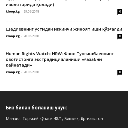
изоляторида қолади)
kloop.kg
-
29.06.2018
0
Шадиевнинг устидан иккинчи жиноят иши қўзғалди
kloop.kg
-
28.06.2018
0
Human Rights Watch: HRW: Фаол Тунгишбаевнинг
Қозоғистонга экстрадицияланиши «ғазабни
қайнатади»
kloop.kg
-
28.06.2018
0
Биз билан боғланиш учун:
Манзил: Горький кўчаси 48/1, Бишкек, Қирғизистон