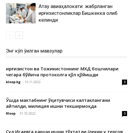
Ақтау авиаҳалокати: жабрланган
қирғизистонликлар Бишкекка олиб
келинди
Энг кўп ўқилган мавзулар
Қирғизистон ва Тожикистоннинг МХДҚ бошчилари
чегара бўйича протоколга қўл қўйишди
kloop.kg
-
15.11.2022
0
Ўшда мактабнинг ўқитувчиси калтаклангани
айтилди, милиция ишни текширмоқда
Kloop
-
31.10.2022
0
Суд Исаевга қарши ишни тўхтатди (лекин у тергов