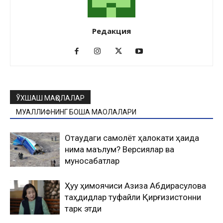
Редакция
ЎХШАШ МАҚОЛАЛАР
МУАЛЛИФНИНГ БОШҚА МАҚОЛАЛАРИ
Оқтаудаги самолёт ҳалокати ҳақида
нима маълум? Версиялар ва
муносабатлар
Ҳуқуқ ҳимоячиси Азиза Абдирасулова
таҳдидлар туфайли Қирғизистонни
тарк этди