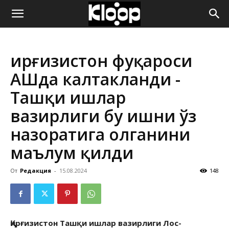
ҚИРҒИЗИСТОН
Қирғизистон фуқароси
ЯНГИЛИКЛАРИ
АҚШда калтакланди -
Ташқи ишлар
вазирлиги бу ишни ўз
назоратига олганини
маълум қилди
От
Редакция
-
15.08.2024
148
Қирғизистон Ташқи ишлар вазирлиги Лос-