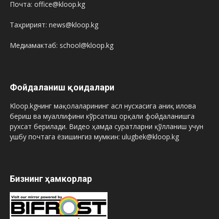
Почта: office@kloop.kg
Таҳририят: news@kloop.kg
Медиамактаб: school@kloop.kg
Фойдаланиш қоидалари
Kloop.kgнинг мақолаларининг асл нусхасига аниқ илова
бериш ва муаллифини кўрсатиш орқали фойдаланишга
рухсат берилади. Видео ҳамда суратларни қўлланиш учун
ушбу почтага ёзишингиз мумкин: ulugbek@kloop.kg
Бизнинг ҳамкорлар