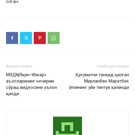
олган.
Аввалги мақола
Навбатдаги мақола
МХДҚ «Яқин-Инкар»
Ҳукуматни танқид қилган
аъзоларининг кечирим
Мирланбек Маратбек
сўраш видеосини эълон
ўғлининг уйи тинтув қилинди
қилди