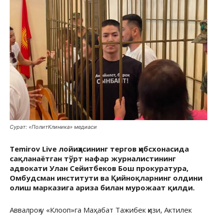
Сурат: «ПолитКлиника» медиаси
Temirov Live лойиҳасининг тергов ҳибсхонасида
сақланаётган тўрт нафар журналистининг
адвокати Улан Сейитбеков Бош прокуратура,
Омбудсман институти ва Қийноқларнинг олдини
олиш марказига ариза билан мурожаат қилди.
Аввалроқ у «Клооп»га Маҳабат Тажибек қизи, Актилек