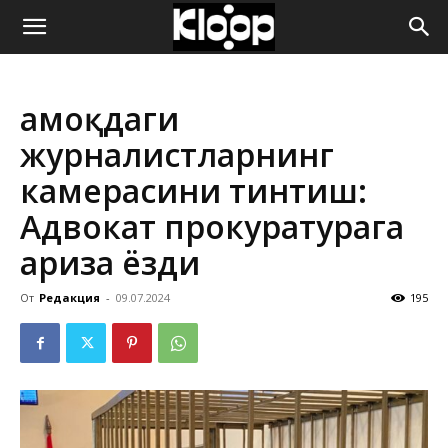
ҚИРҒИЗИСТОН
Қамоқдаги
ЯНГИЛИКЛАРИ
журналистларнинг
камерасини тинтиш:
Адвокат прокуратурага
ариза ёзди
От
Редакция
-
09.07.2024
195