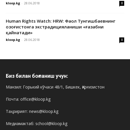
kloop.kg
-
28.06.2018
0
Human Rights Watch: HRW: Фаол Тунгишбаевнинг
Қозоғистонга экстрадицияланиши «ғазабни
қайнатади»
kloop.kg
-
28.06.2018
0
Биз билан боғланиш учун:
Манзил: Горький кўчаси 48/1, Бишкек, Қирғизистон
Почта: office@kloop.kg
Таҳририят: news@kloop.kg
Медиамактаб: school@kloop.kg