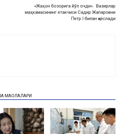
«Жаҳон бозорига йўл очди». Вазирлар
маҳкамасининг етакчиси Садир Жапаровни
Петр I билан қиёслади
ҚА МАҚОЛАЛАРИ