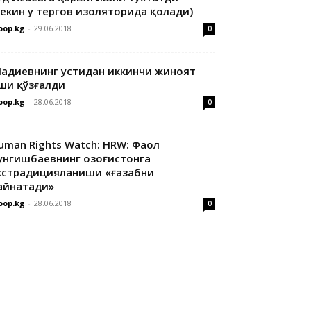
лекин у тергов изоляторида қолади)
oop.kg
-
29.06.2018
0
адиевнинг устидан иккинчи жиноят
ши қўзғалди
oop.kg
-
28.06.2018
0
uman Rights Watch: HRW: Фаол
унгишбаевнинг Қозоғистонга
кстрадицияланиши «ғазабни
айнатади»
oop.kg
-
28.06.2018
0