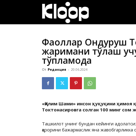
ҚИРҒИЗИСТОН
ЯНГИЛИКЛАРИ
Фаоллар Ондуруш Т
жаримани тўлаш учу
тўпламоқда
От
Редакция
-
20.06.2024
«Қилим Шами» инсон ҳуқуқини ҳимоя
Токтонасировга солган 100 минг сом 
Ташкилот унинг бундан кейинги адолатси
қарорини бажармаслик яна жавобгарликка