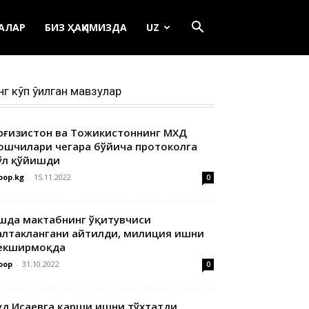
ЕАЛАР
БИЗ ҲАҚИМИЗДА
UZ
нг кўп ўқилган мавзулар
ирғизистон ва Тожикистоннинг МХДҚ
ошчилари чегара бўйича протоколга
ўл қўйишди
oop.kg
-
15.11.2022
0
шда мактабнинг ўқитувчиси
алтаклангани айтилди, милиция ишни
екширмоқда
oop
-
31.10.2022
0
уд Исаевга қарши ишни тўхтатди