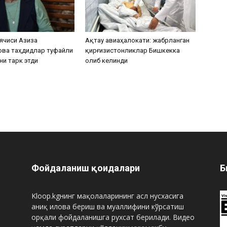
ячиси Азиза
Ақтау авиаҳалокати: жабрланган
ова таҳдидлар туфайли
қирғизистонликлар Бишкекка
ни тарк этди
олиб келинди
Фойдаланиш қоидалари
Б
Kloop.kgнинг мақолаларининг асл нусхасига
аниқ илова бериш ва муаллифини кўрсатиш
орқали фойдаланишга рухсат берилади. Видео