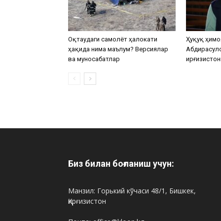
Оқтаудаги самолёт ҳалокати
Ҳуқуқ ҳимо
ҳақида нима маълум? Версиялар
Абдирасул
ва муносабатлар
Қирғизистон
Биз билан боғланиш учун:
Манзил: Горький кўчаси 48/1, Бишкек,
Қирғизистон