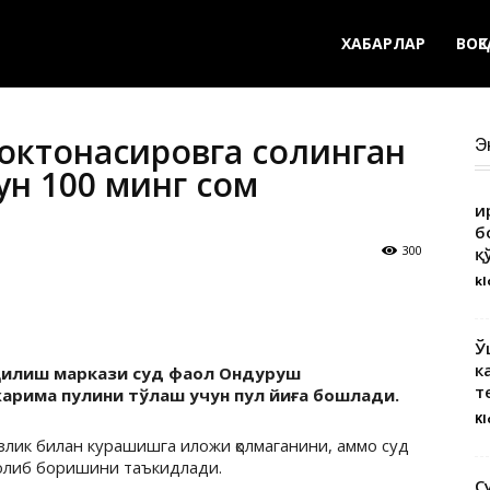
ХАБАРЛАР
ВОҚ
октонасировга солинган
Э
н 100 минг сом
Қ
б
300
қ
kl
Ў
к
 қилиш маркази суд фаол Ондуруш
т
жарима пулини тўлаш учун пул йиға бошлади.
Kl
злик билан курашишга иложи қолмаганини, аммо суд
 олиб боришини таъкидлади.
С