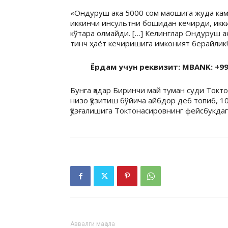
«Ондуруш ака 5000 сом маошига жуда кам
иккинчи инсультни бошидан кечирди, икки
кўтара олмайди. […] Келинглар Ондуруш 
тинч ҳаёт кечиришига имконият берайлик
Ёрдам учун реквизит: MBANK: +996
Бунга қадар Биринчи май туман суди Токто
низо қўзитиш бўйича айбдор деб топиб, 1
қўзғалишига Токтонасировнинг фейсбукдаг
Аввалги мақола