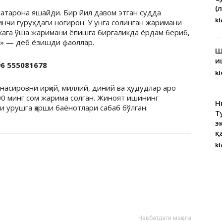
(
атарона яшайди. Бир йил давом этган судда
kl
нчи гуруҳдаги ногирон. У унга солинган жаримани
акага ўша жаримани ёпишга биргаликда ёрдам бериб,
!» — деб ёзишди фаоллар.
Ш
и
 555081678
kl
насировни ирқий, миллий, диний ва ҳудудлар аро
00 минг сом жарима солган. Жиноят ишининг
H
и урушга қарши баёнотлари сабаб бўлган.
Т
э
қ
kl
Навбатдаги мақола