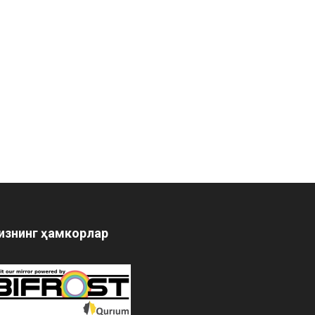
изнинг ҳамкорлар