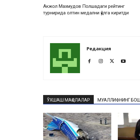
Акжол Махмудов Полшадаги рейтинг
турнирида олтин медални қўлга киритди
Редакция
ЎХШАШ МАҚОЛАЛАР
МУАЛЛИФНИНГ БОШ