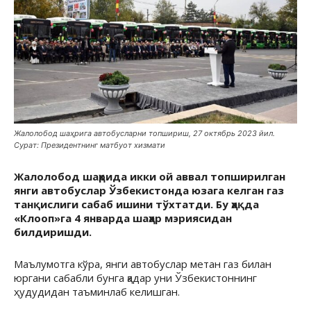
Жалолобод шаҳрига автобусларни топшириш, 27 октябрь 2023 йил.
Сурат: Президентнинг матбуот хизмати
Жалолобод шаҳрида икки ой аввал топширилган
янги автобуслар Ўзбекистонда юзага келган газ
танқислиги сабаб ишини тўхтатди. Бу ҳақда
«Клооп»га 4 январда шаҳар мэриясидан
билдиришди.
Маълумотга кўра, янги автобуслар метан газ билан
юргани сабабли бунга қадар уни Ўзбекистоннинг
ҳудудидан таъминлаб келишган.