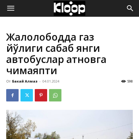
ҚИРҒИЗИСТОН
Жалолободда газ
ЯНГИЛИКЛАРИ
йўқлиги сабаб янги
автобуслар қатновга
чиқмаяпти
От
Бакай Алмаз
-
04.01.2024
598