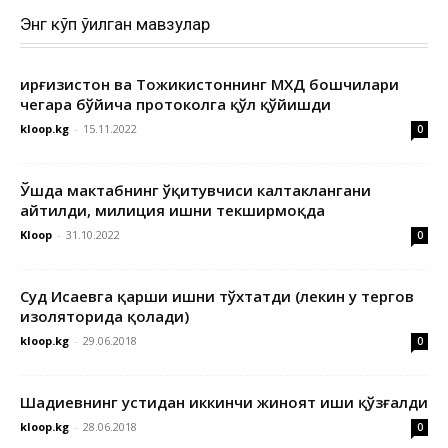
Энг кўп ўқилган мавзулар
Қирғизистон ва Тожикистоннинг МХДҚ бошчилари
чегара бўйича протоколга қўл қўйишди
kloop.kg
-
15.11.2022
0
Ўшда мактабнинг ўқитувчиси калтаклангани
айтилди, милиция ишни текширмоқда
Kloop
-
31.10.2022
0
Суд Исаевга қарши ишни тўхтатди (лекин у тергов
изоляторида қолади)
kloop.kg
-
29.06.2018
0
Шадиевнинг устидан иккинчи жиноят иши қўзғалди
kloop.kg
-
28.06.2018
0