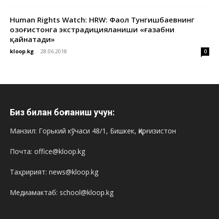
Human Rights Watch: HRW: Фаол Тунгишбаевнинг
Қозоғистонга экстрадицияланиши «ғазабни
қайнатади»
kloop.kg
-
28.06.2018
0
Биз билан боғланиш учун:
Манзил: Горький кўчаси 48/1, Бишкек, Қирғизистон
Почта: office@kloop.kg
Таҳририят: news@kloop.kg
Медиамактаб: school@kloop.kg