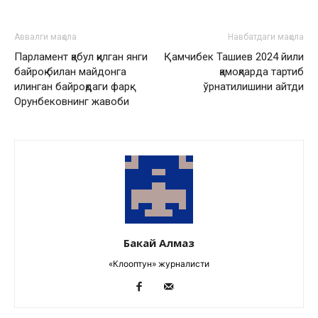
Аввалги мақола
Навбатдаги мақола
Парламент қабул қилган янги
Қамчибек Ташиев 2024 йили
байроқ билан майдонга
қамоқларда тартиб
илинган байроқдаги фарқ.
ўрнатилишини айтди
Орунбековнинг жавоби
Бакай Алмаз
«Клооптун» журналисти