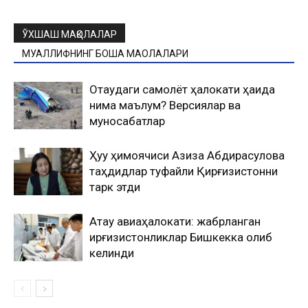
ЎХШАШ МАҚОЛАЛАР
МУАЛЛИФНИНГ БОШҚА МАҚОЛАЛАРИ
Оқтаудаги самолёт ҳалокати ҳақида
нима маълум? Версиялар ва
муносабатлар
Ҳуқуқ ҳимоячиси Азиза Абдирасулова
таҳдидлар туфайли Қирғизистонни
тарк этди
Ақтау авиаҳалокати: жабрланган
қирғизистонликлар Бишкекка олиб
келинди