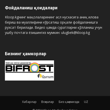
Фойдаланиш қоидалари
Kloop.kgнинг мақолаларининг асл нусхасига аниқ илова
бериш ва муаллифини кўрсатиш орқали фойдаланишга
рухсат берилади. Видео ҳамда суратларни қўлланиш учун
ушбу почтага ёзишингиз мумкин: ulugbek@kloop.kg
Бизнинг ҳамкорлар
Хабарлар
Воқеалар
Биз ҳақимизда
UZ