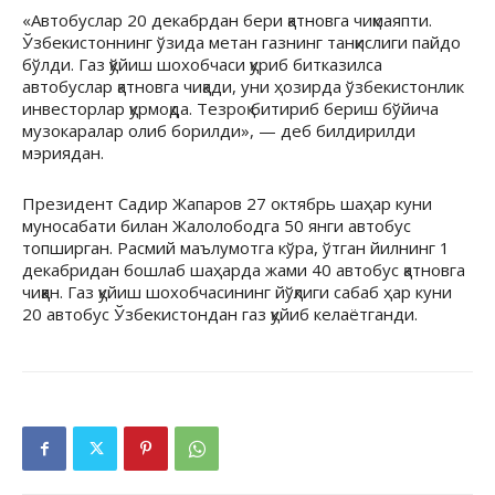
«Автобуслар 20 декабрдан бери қатновга чиқмаяпти.
Ўзбекистоннинг ўзида метан газнинг танқислиги пайдо
бўлди. Газ қўйиш шохобчаси қуриб битказилса
автобуслар қатновга чиқади, уни ҳозирда ўзбекистонлик
инвесторлар қурмоқда. Тезроқ битириб бериш бўйича
музокаралар олиб борилди», — деб билдирилди
мэриядан.
Президент Садир Жапаров 27 октябрь шаҳар куни
муносабати билан Жалолободга 50 янги автобус
топширган. Расмий маълумотга кўра, ўтган йилнинг 1
декабридан бошлаб шаҳарда жами 40 автобус қатновга
чиққан. Газ қуйиш шохобчасининг йўқлиги сабаб ҳар куни
20 автобус Ўзбекистондан газ қуйиб келаётганди.