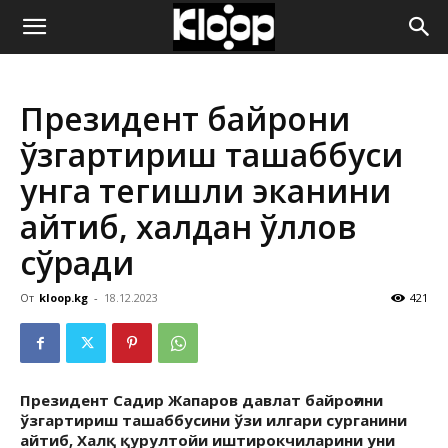
ҚИРҒИЗИСТОН
Президент байроқни
ЯНГИЛИКЛАРИ
ўзгартириш ташаббуси
унга тегишли эканини
айтиб, халқдан қўллов
сўради
От
kloop.kg
-
18.12.2023
421
Президент Садир Жапаров давлат байроғини
ўзгартириш ташаббусини ўзи илгари сурганини
айтиб, Халқ қурултойи иштирокчиларини уни