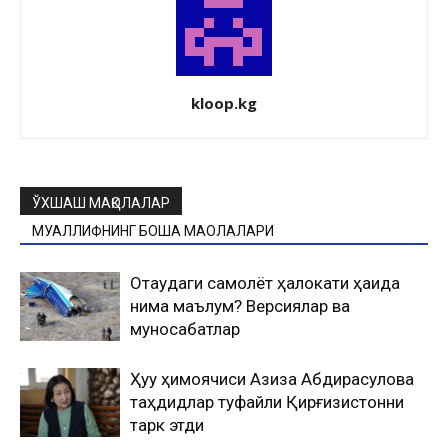
kloop.kg
ЎХШАШ МАҚОЛАЛАР
МУАЛЛИФНИНГ БОШҚА МАҚОЛАЛАРИ
Оқтаудаги самолёт ҳалокати ҳақида
нима маълум? Версиялар ва
муносабатлар
Ҳуқуқ ҳимоячиси Азиза Абдирасулова
таҳдидлар туфайли Қирғизистонни
тарк этди