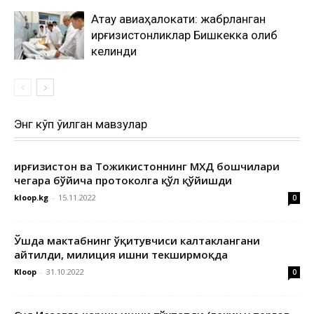
Ақтау авиаҳалокати: жабрланган
қирғизистонликлар Бишкекка олиб
келинди
Энг кўп ўқилган мавзулар
Қирғизистон ва Тожикистоннинг МХДҚ бошчилари
чегара бўйича протоколга қўл қўйишди
kloop.kg
-
15.11.2022
0
Ўшда мактабнинг ўқитувчиси калтаклангани
айтилди, милиция ишни текширмоқда
Kloop
-
31.10.2022
0