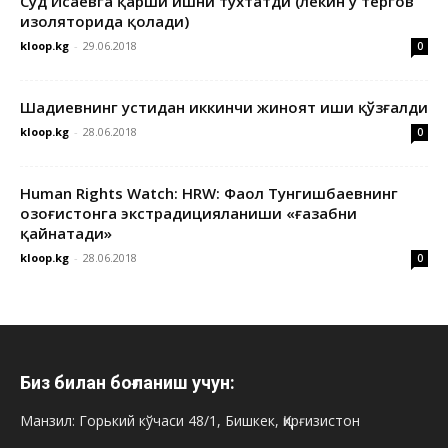
Суд Исаевга қарши ишни тўхтатди (лекин у тергов
изоляторида қолади)
kloop.kg
-
29.06.2018
0
Шадиевнинг устидан иккинчи жиноят иши қўзғалди
kloop.kg
-
28.06.2018
0
Human Rights Watch: HRW: Фаол Тунгишбаевнинг
Қозоғистонга экстрадицияланиши «ғазабни
қайнатади»
kloop.kg
-
28.06.2018
0
Биз билан боғланиш учун:
Манзил: Горький кўчаси 48/1, Бишкек, Қирғизистон