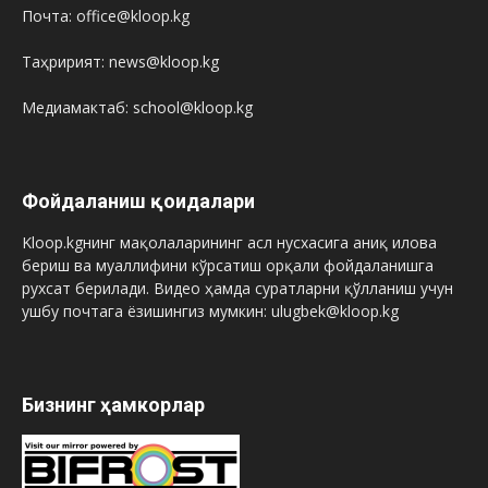
Почта: office@kloop.kg
Таҳририят: news@kloop.kg
Медиамактаб: school@kloop.kg
Фойдаланиш қоидалари
Kloop.kgнинг мақолаларининг асл нусхасига аниқ илова
бериш ва муаллифини кўрсатиш орқали фойдаланишга
рухсат берилади. Видео ҳамда суратларни қўлланиш учун
ушбу почтага ёзишингиз мумкин: ulugbek@kloop.kg
Бизнинг ҳамкорлар