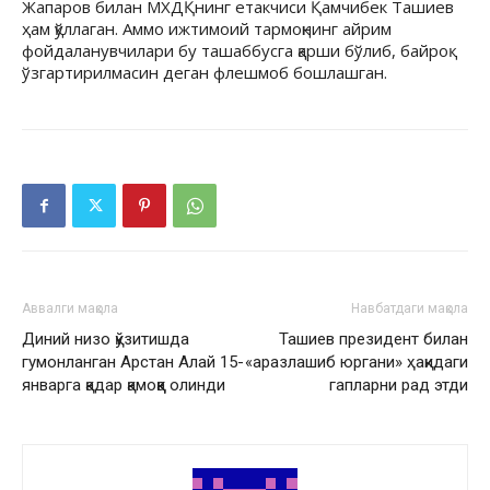
Жапаров билан МХДҚнинг етакчиси Қамчибек Ташиев
ҳам қўллаган. Аммо ижтимоий тармоқнинг айрим
фойдаланувчилари бу ташаббусга қарши бўлиб, байроқ
ўзгартирилмасин деган флешмоб бошлашган.
Аввалги мақола
Навбатдаги мақола
Диний низо қўзитишда
Ташиев президент билан
гумонланган Арстан Алай 15-
«аразлашиб юргани» ҳақидаги
январга қадар қамоққа олинди
гапларни рад этди