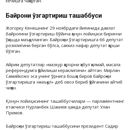
кечишга чақирган.
Байроқни ўзгартириш ташаббуси
Жогорку Кенешнинг 29 ноябрдаги йиғинида давлат
байроғини ўзгартириш бўйича қонун лойиҳаси биринчи
ўқишда маъқулланган. Байроқни ўзгартиришга 66 депутат
розилигини берган бўлса, саккиз нафар депутат қарши
бўлган.
Айрим депутатлар «мазкур қарорни қабул қилмай, масала
референдумга қўйилиши кераклигини» айтган. Мирлан
Самийкожо эса унинг ўрнига бошқа биров байроқни
ўзгартиришга «маъқул» деб овоз бериб қўйганини айтиб
чиққан.
Қонун лойиҳасининг ташаббусчилари — парламентнинг
етакчиси Нурланбек Шакиев ҳамда депутат Улан
Примов.
Байроқни ўзгартириш ташаббусини президент Садир