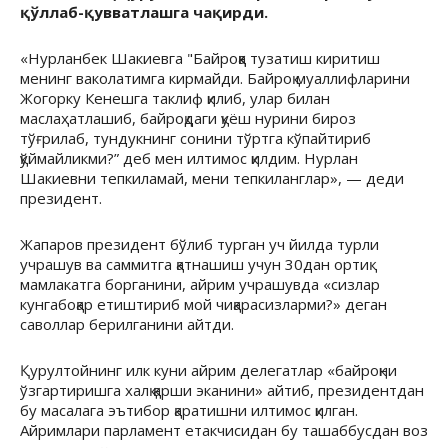
қўллаб-қувватлашга чақирди.
«Нурланбек Шакиевга "Байроққа тузатиш киритиш
менинг ваколатимга кирмайди. Байроқ муаллифларини
Жогорку Кенешга таклиф қилиб, улар билан
маслаҳатлашиб, байроқдаги қуёш нурини бироз
тўғрилаб, тундукнинг сонини тўртга кўпайтириб
қўймайликми?” деб мен илтимос қилдим. Нурлан
Шакиевни тепкиламай, мени тепкиланглар», — деди
президент.
Жапаров президент бўлиб турган уч йилда турли
учрашув ва саммитга қатнашиш учун 30дан ортиқ
мамлакатга борганини, айрим учрашувда «сизлар
кунгабоқар етиштириб мой чиқарасизларми?» деган
саволлар берилганини айтди.
Қурултойнинг илк куни айрим делегатлар «байроқни
ўзгартиришга халқ қарши эканини» айтиб, президентдан
бу масалага эътибор қаратишни илтимос қилган.
Айримлари парламент етакчисидан бу ташаббусдан воз