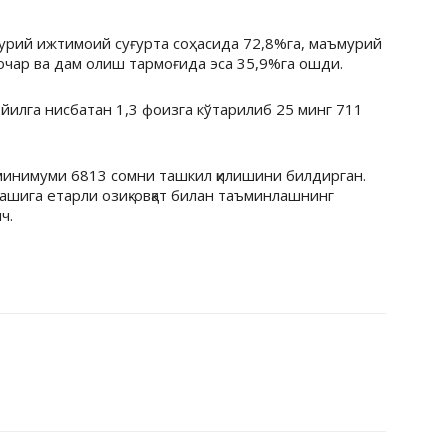
урий ижтимоий суғурта соҳасида 72,8%га, маъмурий
лочар ва дам олиш тармоғида эса 35,9%га ошди.
 йилга нисбатан 1,3 фоизга кўтарилиб 25 минг 711
инимуми 6813 сомни ташкил қилишини билдирган.
шига етарли озиқ-овқат билан таъминлашнинг
ч.