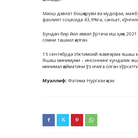
Маош давлат бошқаруви ва мудофаа, мажб
фаолият соҳасида 43,9%га, санъат, кўнги
Бундан бир йил аввал ўртача иш ҳақи 2021
сомни ташкил қилган.
15 сентябрда Ижтимоий жамғарма яшаш м
Яшаш минимуми – инсоннинг кундалик яша
минимал қийматини ўз ичига олган кўрсатги
Муаллиф:
Фатима Нургази қизи