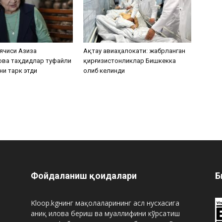
ячиси Азиза
Ақтау авиаҳалокати: жабрланган
ова таҳдидлар туфайли
қирғизистонликлар Бишкекка
ни тарк этди
олиб келинди
Фойдаланиш қоидалари
Б
Kloop.kgнинг мақолаларининг асл нусхасига
аниқ илова бериш ва муаллифини кўрсатиш