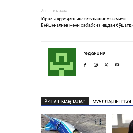
Аввалги мақола
Юрак жарроҳлиги институтининг етакчиси:
Бейшеналиев мени сабабсиз ишдан бўшатд
Редакция
ЎХШАШ МАҚОЛАЛАР
МУАЛЛИФНИНГ БОШ