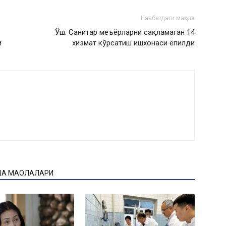
Навбатдаги мақола
Ўш: Санитар меъёрларни сақламаган 14
и
хизмат кўрсатиш ишхонаси ёпилди
ҚА МАҚОЛАЛАРИ