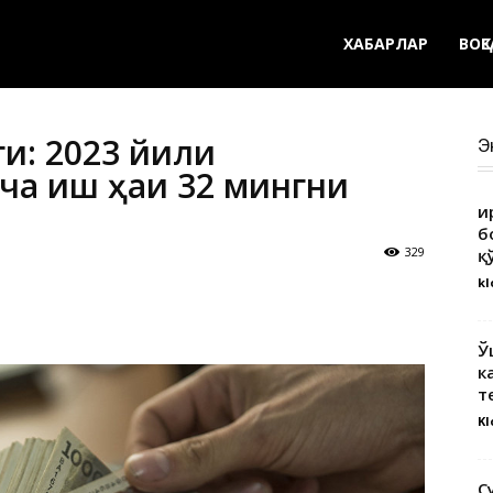
ХАБАРЛАР
ВОҚ
ги: 2023 йили
Э
ча иш ҳақи 32 мингни
Қ
б
329
қ
kl
Ў
к
т
Kl
С