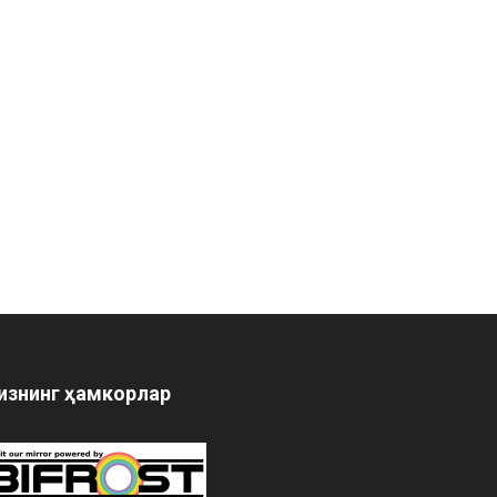
изнинг ҳамкорлар