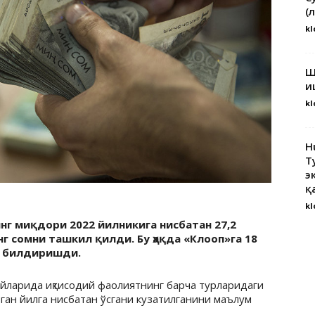
(
kl
Ш
и
kl
H
Т
э
қ
kl
инг миқдори 2022 йилникига нисбатан 27,2
нг сомни ташкил қилди. Бу ҳақда «Клооп»га 18
н билдиришди.
йларида иқтисодий фаолиятнинг барча турларидаги
ган йилга нисбатан ўсгани кузатилганини маълум