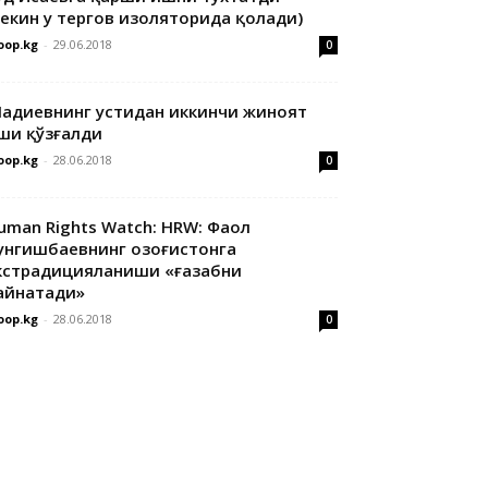
лекин у тергов изоляторида қолади)
oop.kg
-
29.06.2018
0
адиевнинг устидан иккинчи жиноят
ши қўзғалди
oop.kg
-
28.06.2018
0
uman Rights Watch: HRW: Фаол
унгишбаевнинг Қозоғистонга
кстрадицияланиши «ғазабни
айнатади»
oop.kg
-
28.06.2018
0