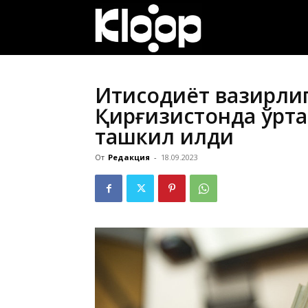
ҚИРҒИЗИСТОН
ЯНГИЛИКЛАРИ
Иқтисодиёт вазирли
Қирғизистонда ўрта
ташкил қилди
От
Редакция
-
18.09.2023