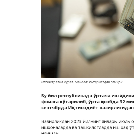
Иллюстратив сурат. Манбаа: Интернетдан олинди
Бу йил республикада ўртача иш ҳақин
фоизга кўтарилиб, ўрта ҳисобда 32 ми
сентябрда Иқтисодиёт вазирлигида
Вазирликдан 2023 йилнинг январь-июль о
ишхоналарда ва ташкилотларда иш ҳақи ўт
қилишди.