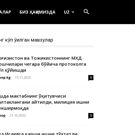
ЕАЛАР
БИЗ ҲАҚИМИЗДА
UZ
нг кўп ўқилган мавзулар
ирғизистон ва Тожикистоннинг МХДҚ
ошчилари чегара бўйича протоколга
ўл қўйишди
oop.kg
-
15.11.2022
0
шда мактабнинг ўқитувчиси
алтаклангани айтилди, милиция ишни
екширмоқда
oop
-
31.10.2022
0
уд Исаевга қарши ишни тўхтатди