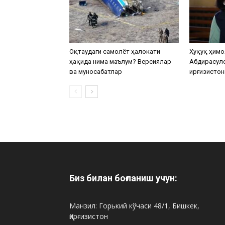
Оқтаудаги самолёт ҳалокати
Ҳуқуқ ҳимо
ҳақида нима маълум? Версиялар
Абдирасул
ва муносабатлар
Қирғизистон
Биз билан боғланиш учун:
Манзил: Горький кўчаси 48/1, Бишкек,
Қирғизистон