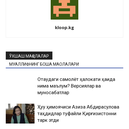
kloop.kg
ЎХШАШ МАҚОЛАЛАР
МУАЛЛИФНИНГ БОШҚА МАҚОЛАЛАРИ
Оқтаудаги самолёт ҳалокати ҳақида
нима маълум? Версиялар ва
муносабатлар
Ҳуқуқ ҳимоячиси Азиза Абдирасулова
таҳдидлар туфайли Қирғизистонни
тарк этди