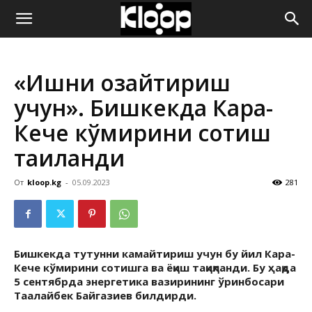
ҚИРҒИЗИСТОН
«Ишни озайтириш
ЯНГИЛИКЛАРИ
учун». Бишкекда Кара-
Кече кўмирини сотиш
тақиқланди
От
kloop.kg
-
05.09.2023
281
Бишкекда тутунни камайтириш учун бу йил Кара-
Кече кўмирини сотишга ва ёқиш тақиқланди. Бу ҳақда
5 сентябрда энергетика вазирининг ўринбосари
Таалайбек Байгазиев билдирди.