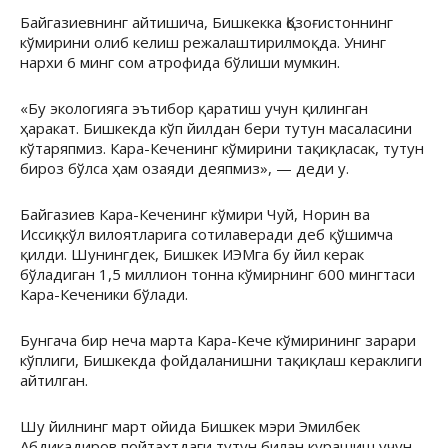
Байгазиевнинг айтишича, Бишкекка Қозоғистоннинг
кўмирини олиб келиш режалаштирилмоқда. Унинг
нархи 6 минг сом атрофида бўлиши мумкин.
«Бу экологияга эътибор қаратиш учун қилинган
ҳаракат. Бишкекда кўп йилдан бери тутун масаласини
кўтаряпмиз. Кара-Кеченинг кўмирини тақиқласак, тутун
бироз бўлса ҳам озаяди деяпмиз», — деди у.
Байгазиев Кара-Кеченинг кўмири Чуй, Норин ва
Иссиқкўл вилоятларига сотилаверади деб қўшимча
қилди. Шунингдек, Бишкек ИЭМга бу йил керак
бўладиган 1,5 миллион тонна кўмирнинг 600 мингтаси
Кара-Кеченики бўлади.
Бунгача бир неча марта Кара-Кече кўмирининг зарари
кўплиги, Бишкекда фойдаланишни тақиқлаш кераклиги
айтилган.
Шу йилнинг март ойида Бишкек мэри Эмилбек
Абдикадиров пойтахтдаги тутун билан курашиш учун