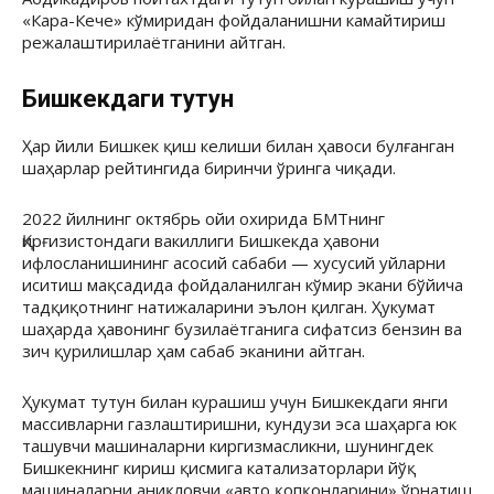
«Кара-Кече» кўмиридан фойдаланишни камайтириш
режалаштирилаётганини айтган.
Бишкекдаги тутун
Ҳар йили Бишкек қиш келиши билан ҳавоси булғанган
шаҳарлар рейтингида биринчи ўринга чиқади.
2022 йилнинг октябрь ойи охирида БМТнинг
Қирғизистондаги вакиллиги Бишкекда ҳавони
ифлосланишининг асосий сабаби — хусусий уйларни
иситиш мақсадида фойдаланилган кўмир экани бўйича
тадқиқотнинг натижаларини эълон қилган. Ҳукумат
шаҳарда ҳавонинг бузилаётганига сифатсиз бензин ва
зич қурилишлар ҳам сабаб эканини айтган.
Ҳукумат тутун билан курашиш учун Бишкекдаги янги
массивларни газлаштиришни, кундузи эса шаҳарга юк
ташувчи машиналарни киргизмасликни, шунингдек
Бишкекнинг кириш қисмига катализаторлари йўқ
машиналарни аниқловчи «авто қопқонларини» ўрнатиш