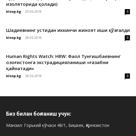
изоляторида қолади)
kloop.kg
-
29.06.2018
0
Шадиевнинг устидан иккинчи жиноят иши қўзғалди
kloop.kg
-
28.06.2018
0
Human Rights Watch: HRW: Фаол Тунгишбаевнинг
Қозоғистонга экстрадицияланиши «ғазабни
қайнатади»
kloop.kg
-
28.06.2018
0
Биз билан боғланиш учун:
Манзил: Горький кўчаси 48/1, Бишкек, Қирғизистон