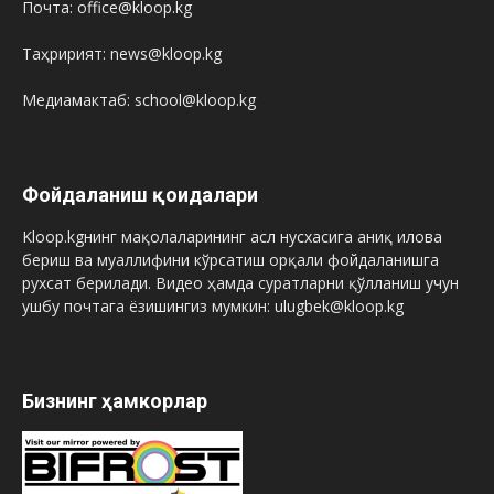
Почта: office@kloop.kg
Таҳририят: news@kloop.kg
Медиамактаб: school@kloop.kg
Фойдаланиш қоидалари
Kloop.kgнинг мақолаларининг асл нусхасига аниқ илова
бериш ва муаллифини кўрсатиш орқали фойдаланишга
рухсат берилади. Видео ҳамда суратларни қўлланиш учун
ушбу почтага ёзишингиз мумкин: ulugbek@kloop.kg
Бизнинг ҳамкорлар