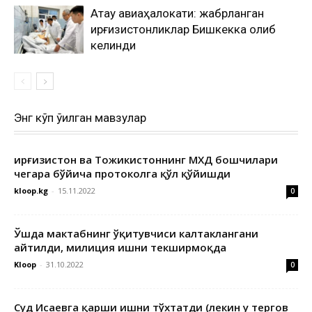
Ақтау авиаҳалокати: жабрланган
қирғизистонликлар Бишкекка олиб
келинди
Энг кўп ўқилган мавзулар
Қирғизистон ва Тожикистоннинг МХДҚ бошчилари
чегара бўйича протоколга қўл қўйишди
kloop.kg
-
15.11.2022
0
Ўшда мактабнинг ўқитувчиси калтаклангани
айтилди, милиция ишни текширмоқда
Kloop
-
31.10.2022
0
Суд Исаевга қарши ишни тўхтатди (лекин у тергов