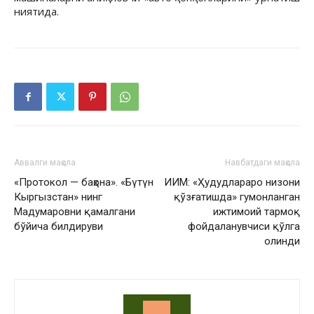
ниятида.
Аввалги мақола
Навбатдаги мақола
«Протокол — баҳона». «Бүтүн
ИИМ: «Ҳудудлараро низони
Кыргызстан» нинг
қўзғатишда» гумонланган
Мадумаровни қамалгани
ижтимоий тармоқ
бўйича билдируви
фойдаланувчиси қўлга
олинди