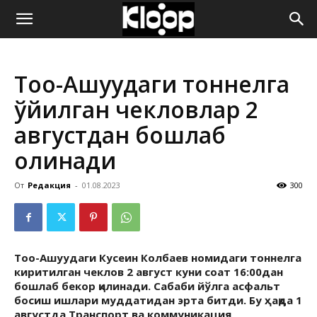
ҚИРҒИЗИСТОН
Тоо-Ашуудаги тоннелга
ЯНГИЛИКЛАРИ
қўйилган чекловлар 2
августдан бошлаб
олинади
От
Редакция
-
01.08.2023
300
Тоо-Ашуудаги Кусеин Колбаев номидаги тоннелга
киритилган чеклов 2 август куни соат 16:00дан
бошлаб бекор қилинади. Сабаби йўлга асфальт
босиш ишлари муддатидан эрта битди. Бу ҳақда 1
августда Транспорт ва коммуникация