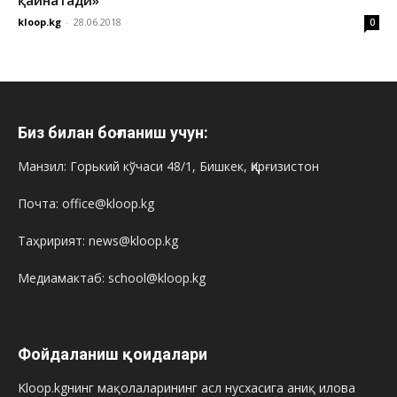
қайнатади»
kloop.kg
-
28.06.2018
0
Биз билан боғланиш учун:
Манзил: Горький кўчаси 48/1, Бишкек, Қирғизистон
Почта: office@kloop.kg
Таҳририят: news@kloop.kg
Медиамактаб: school@kloop.kg
Фойдаланиш қоидалари
Kloop.kgнинг мақолаларининг асл нусхасига аниқ илова