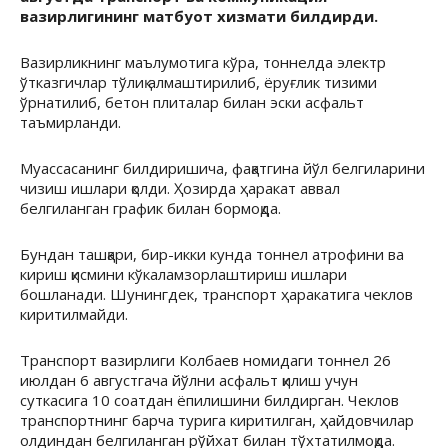
вазирлигининг матбуот хизмати билдирди.
Вазирликнинг маълумотига кўра, тоннелда электр
ўтказгичлар тўлиқ алмаштирилиб, ёруғлик тизими
ўрнатилиб, бетон плиталар билан эски асфальт
таъмирланди.
Муассасанинг билдиришича, фақатгина йўл белгиларини
чизиш ишлари қолди. Ҳозирда ҳаракат аввал
белгиланган график билан бормоқда.
Бундан ташқари, бир-икки кунда тоннел атрофини ва
кириш қисмини кўкаламзорлаштириш ишлари
бошланади. Шунингдек, транспорт ҳаракатига чеклов
киритилмайди.
Транспорт вазирлиги Колбаев номидаги тоннел 26
июлдан 6 августгача йўлни асфальт қилиш учун
суткасига 10 соатдан ёпилишини билдирган. Чеклов
транспортнинг барча турига киритилган, ҳайдовчилар
олдиндан белгиланган рўйхат билан тўхтатилмоқда.