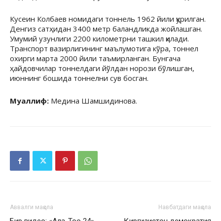
Кусеин Колбаев номидаги тоннель 1962 йили қурилган.
Денгиз сатҳидан 3400 метр баландликда жойлашган.
Умумий узунлиги 2200 километрни ташкил қилади.
Транспорт вазирлигининг маълумотига кўра, тоннел
охирги марта 2000 йили таъмирланган. Бунгача
ҳайдовчилар тоннелдаги йўлдан норози бўлишган,
июннинг бошида тоннелни сув босган.
Муаллиф:
Медина Шамшидинова.
Аввалги мақола
Навбатдаги мақола