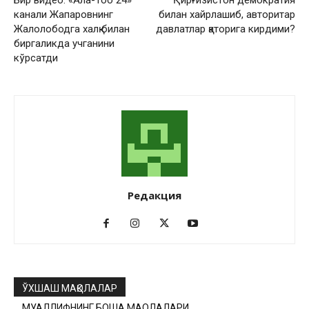
Бир видео: «Ала-Тоо 24»
Қирғизистон демократия
канали Жапаровнинг
билан хайрлашиб, авторитар
Жалолободга халқ билан
давлатлар қаторига кирдими?
биргаликда учганини
кўрсатди
Редакция
ЎХШАШ МАҚОЛАЛАР
МУАЛЛИФНИНГ БОШҚА МАҚОЛАЛАРИ