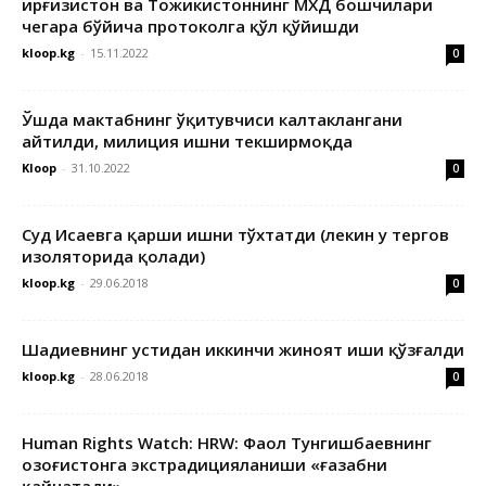
Қирғизистон ва Тожикистоннинг МХДҚ бошчилари
чегара бўйича протоколга қўл қўйишди
kloop.kg
-
15.11.2022
0
Ўшда мактабнинг ўқитувчиси калтаклангани
айтилди, милиция ишни текширмоқда
Kloop
-
31.10.2022
0
Суд Исаевга қарши ишни тўхтатди (лекин у тергов
изоляторида қолади)
kloop.kg
-
29.06.2018
0
Шадиевнинг устидан иккинчи жиноят иши қўзғалди
kloop.kg
-
28.06.2018
0
Human Rights Watch: HRW: Фаол Тунгишбаевнинг
Қозоғистонга экстрадицияланиши «ғазабни