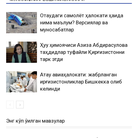
Оқтаудаги самолёт ҳалокати ҳақида
нима маълум? Версиялар ва
муносабатлар
Ҳуқуқ ҳимоячиси Азиза Абдирасулова
таҳдидлар туфайли Қирғизистонни
тарк этди
Ақтау авиаҳалокати: жабрланган
қирғизистонликлар Бишкекка олиб
келинди
Энг кўп ўқилган мавзулар