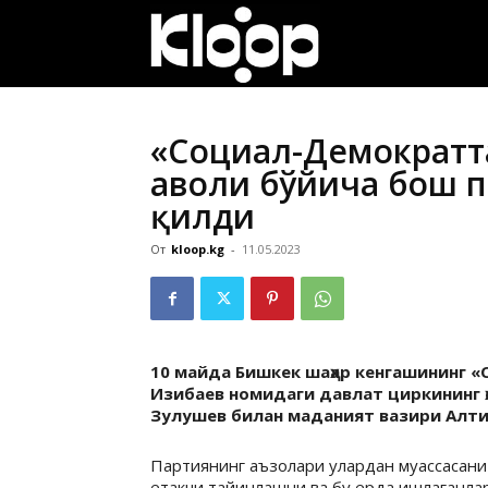
ҚИРҒИЗИСТОН
ЯНГИЛИКЛАРИ
«Социал-Демократт
аҳволи бўйича бош 
қилди
От
kloop.kg
-
11.05.2023
10 майда Бишкек шаҳар кенгашининг 
Изибаев номидаги давлат циркининг 
Зулушев билан маданият вазири Алт
Партиянинг аъзолари улардан муассасани
етакчи тайинлашни ва бу ерда ишлаганла