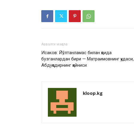
Аввалги мақола
Исаков: Йўлтанламас билан қоида
бузганлардан бири — Матраимовнинг қудаси,
Абдуқодирнинг қайниси
kloop.kg