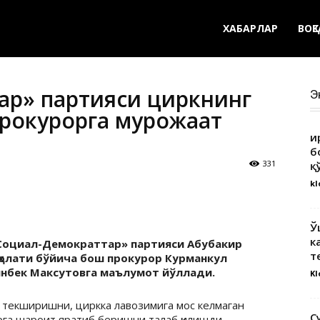
ХАБАРЛАР
ВОҚ
ар» партияси циркнинг
Э
прокурорга мурожаат
Қ
б
331
қ
kl
Ў
к
«Социал-Демократтар» партияси Абубакир
т
ҳолати бўйича бош прокурор Курманкул
инбек Максутовга маълумот йўллади.
Kl
 текширишни, циркка лавозимига мос келмаган
С
рга шароит яратиб беришни талаб қилишди.