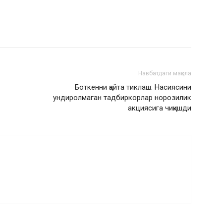
Навбатдаги мақола
Боткенни қайта тиклаш: Насиясини
ундиролмаган тадбиркорлар норозилик
акциясига чиқишди