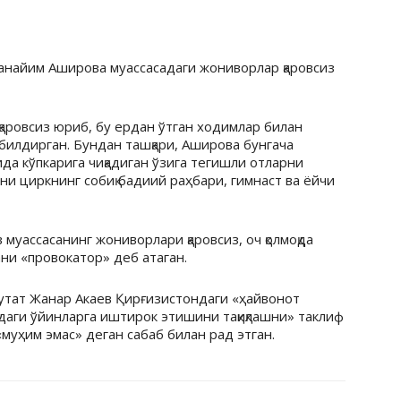
ланайим Аширова муассасадаги жониворлар қаровсиз
аровсиз юриб, бу ердан ўтган ходимлар билан
билдирган. Бундан ташқари, Аширова бунгача
да кўпкарига чиқадиган ўзига тегишли отларни
ни циркнинг собиқ бадиий раҳбари, гимнаст ва ёйчи
уассасанинг жониворлари қаровсиз, оч қолмоқда
ни «провокатор» деб атаган.
утат Жанар Акаев Қирғизистондаги «ҳайвонот
аги ўйинларга иштирок этишини тақиқлашни» таклиф
«муҳим эмас» деган сабаб билан рад этган.