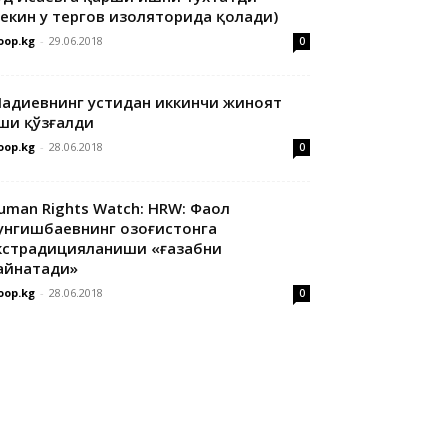
лекин у тергов изоляторида қолади)
oop.kg
-
29.06.2018
0
адиевнинг устидан иккинчи жиноят
ши қўзғалди
oop.kg
-
28.06.2018
0
uman Rights Watch: HRW: Фаол
унгишбаевнинг Қозоғистонга
кстрадицияланиши «ғазабни
айнатади»
oop.kg
-
28.06.2018
0