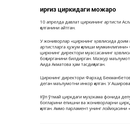
Қирғиз циркидаги можаро
10 апрелда давлат циркининг артисти Ас
қолганини айтган.
У жониворлар «циркнинг ҳовлисида доим қ
артистларга ҳужум қилиши мумкинлигини» 
циркнинг директори муассасанинг ҳовлиси
боқтирганини билдирган. Мазкур маълумот
Аида Акматова ҳам тасдиқлаган.
Циркнинг директори Фархад Бекманбетов м
деган маълумотни инкор қилган. У Аширова
Кўп ўтмай циркдаги муҳокама фонида деп
боғларини ёпишни ва жониворларни циркд
қилган. Аммо парламент унинг лойиҳасини 