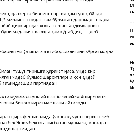
(
kl
ика, қолаверса бизнинг партия ҳам гувоҳ бўлди.
1,5 миллион сомдан кам бўлмаган даромад топади.
абаб цирк яроқсиз ҳолга келган. Ходимларнинг
Ш
, буни маданият вазири ҳам кўрибди», — деб
и
kl
ҳбариятни ўз ишига эътиборсизлигини кўрсатмоқда»
H
Т
илан тушунтиришга ҳаракат қилса, унда кир,
э
илган чидаб бўлмас шароитларни ҳеч қандай
қ
б таъкидлашди партиядан.
kl
ияти муаммоларни айтган Асланайим Ашировани
уновни бинога киритмаётгани айтилади.
Карло цирк фестивалида ўлкага кумуш соврин олиб
Манатбек Эшимбековга нисбатан муомала, масхара
ишди партиядан.