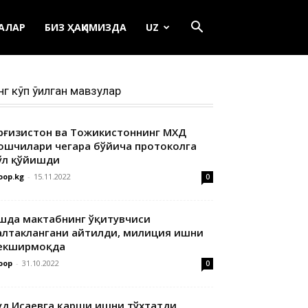
ЕАЛАР
БИЗ ҲАҚИМИЗДА
UZ
нг кўп ўқилган мавзулар
ирғизистон ва Тожикистоннинг МХДҚ
ошчилари чегара бўйича протоколга
ўл қўйишди
oop.kg
-
15.11.2022
0
шда мактабнинг ўқитувчиси
алтаклангани айтилди, милиция ишни
екширмоқда
oop
-
31.10.2022
0
уд Исаевга қарши ишни тўхтатди