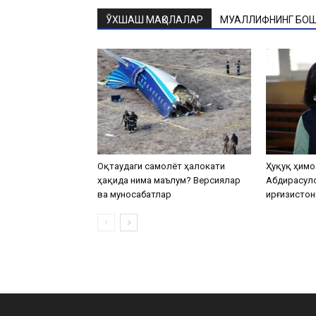
ЎХШАШ МАҚОЛАЛАР
МУАЛЛИФНИНГ БОШ
Оқтаудаги самолёт ҳалокати
Ҳуқуқ ҳимо
ҳақида нима маълум? Версиялар
Абдирасул
ва муносабатлар
Қирғизистон