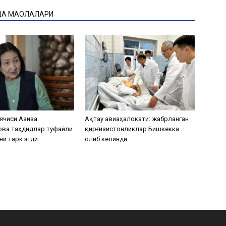
ҚА МАҚОЛАЛАРИ
ячиси Азиза
Ақтау авиаҳалокати: жабрланган
ова таҳдидлар туфайли
қирғизистонликлар Бишкекка
ни тарк этди
олиб келинди