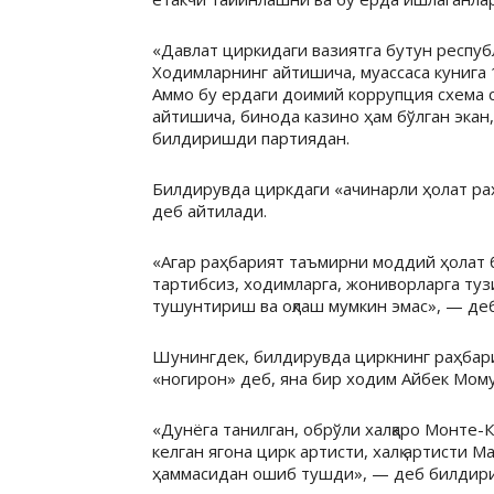
«Давлат циркидаги вазиятга бутун республ
Ходимларнинг айтишича, муассаса кунига 
Аммо бу ердаги доимий коррупция схема с
айтишича, бинода казино ҳам бўлган экан
билдиришди партиядан.
Билдирувда циркдаги «ачинарли ҳолат ра
деб айтилади.
«Агар раҳбарият таъмирни моддий ҳолат б
тартибсиз, ходимларга, жониворларга туз
тушунтириш ва оқлаш мумкин эмас», — де
Шунингдек, билдирувда циркнинг раҳбар
«ногирон» деб, яна бир ходим Айбек Мом
«Дунёга танилган, обрўли халқаро Монте-
келган ягона цирк артисти, халқ артисти 
ҳаммасидан ошиб тушди», — деб билдир