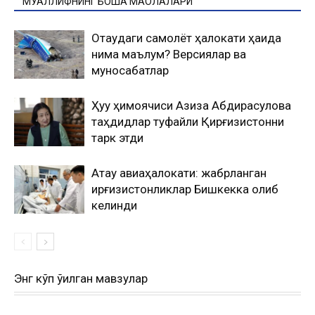
МУАЛЛИФНИНГ БОШҚА МАҚОЛАЛАРИ
Оқтаудаги самолёт ҳалокати ҳақида
нима маълум? Версиялар ва
муносабатлар
Ҳуқуқ ҳимоячиси Азиза Абдирасулова
таҳдидлар туфайли Қирғизистонни
тарк этди
Ақтау авиаҳалокати: жабрланган
қирғизистонликлар Бишкекка олиб
келинди
Энг кўп ўқилган мавзулар