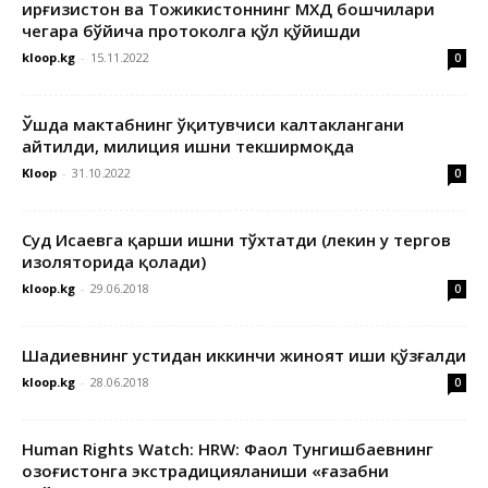
Қирғизистон ва Тожикистоннинг МХДҚ бошчилари
чегара бўйича протоколга қўл қўйишди
kloop.kg
-
15.11.2022
0
Ўшда мактабнинг ўқитувчиси калтаклангани
айтилди, милиция ишни текширмоқда
Kloop
-
31.10.2022
0
Суд Исаевга қарши ишни тўхтатди (лекин у тергов
изоляторида қолади)
kloop.kg
-
29.06.2018
0
Шадиевнинг устидан иккинчи жиноят иши қўзғалди
kloop.kg
-
28.06.2018
0
Human Rights Watch: HRW: Фаол Тунгишбаевнинг
Қозоғистонга экстрадицияланиши «ғазабни