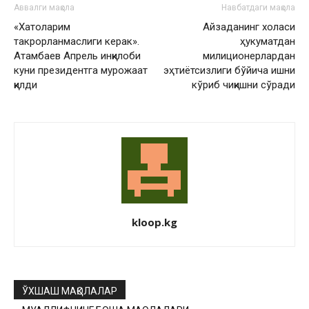
Аввалги мақола
Навбатдаги мақола
«Хатоларим
Айзаданинг холаси
такрорланмаслиги керак».
ҳукуматдан
Атамбаев Апрель инқилоби
милиционерлардан
куни президентга мурожаат
эҳтиётсизлиги бўйича ишни
қилди
кўриб чиқишни сўради
kloop.kg
ЎХШАШ МАҚОЛАЛАР