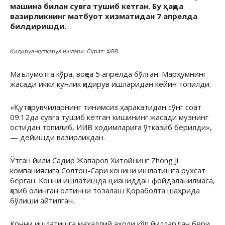
машина билан сувга тушиб кетган. Бу ҳақда
вазирликнинг матбуот хизматидан 7 апрелда
билдиришди.
Қидирув-қутқарув ишлари. Сурат: ФВВ
Маълумотга кўра, воқеа 5 апрелда бўлган. Марҳумнинг
жасади икки кунлик қидирув ишларидан кейин топилди.
«Қутқарувчиларнинг тинимсиз ҳаракатидан сўнг соат
09:12да сувга тушиб кетган кишининг жасади музнинг
остидан топилиб, ИИВ ходимларига ўтказиб берилди»,
— дейишди вазирликдан.
Ўтган йили Садир Жапаров Хитойнинг Zhоng Ji
компаниясига Солтон-Сари конини ишлатишга рухсат
берган. Конни ишлатишда цианиддан фойдаланилмаса,
қазиб олинган олтинни тозалаш Қораболта шаҳрида
бўлиши айтилган.
Конни ишлатишга маҳаллий аҳоли кўп йиллардан бери