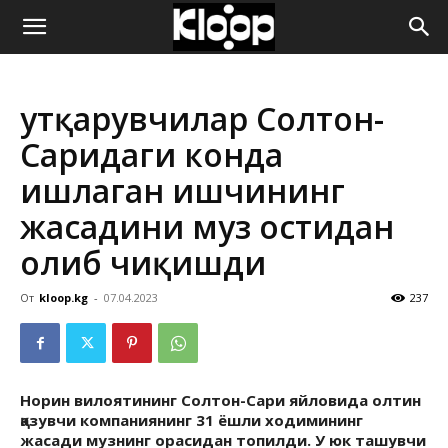
ҚИРҒИЗИСТОН
Қутқарувчилар Солтон-
ЯНГИЛИКЛАРИ
Саридаги конда
ишлаган ишчининг
жасадини муз остидан
олиб чиқишди
От
kloop.kg
-
07.04.2023
237
Норин вилоятининг Солтон-Сари яйловида олтин
қазувчи компаниянинг 31 ёшли ходимининг
жасади музнинг орасидан топилди. У юк ташувчи