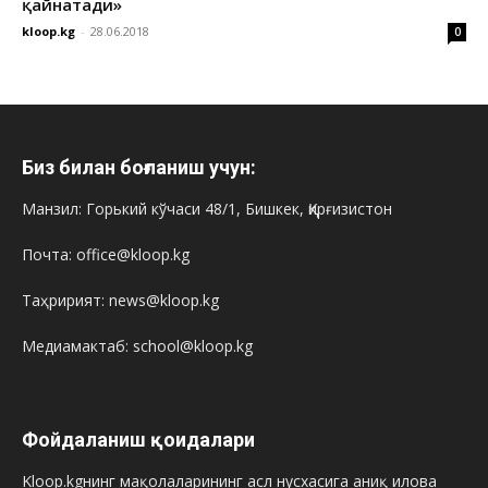
қайнатади»
kloop.kg
-
28.06.2018
0
Биз билан боғланиш учун:
Манзил: Горький кўчаси 48/1, Бишкек, Қирғизистон
Почта: office@kloop.kg
Таҳририят: news@kloop.kg
Медиамактаб: school@kloop.kg
Фойдаланиш қоидалари
Kloop.kgнинг мақолаларининг асл нусхасига аниқ илова