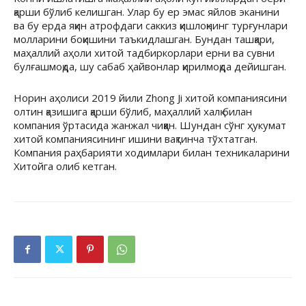
қарши бўлиб келишган. Улар бу ер эмас яйлов эканини
ва бу ерда яқин атрофдаги саккиз қишлоқнинг турғунлари
молларини боқишини таъкидлашган. Бундан ташқари,
маҳаллий аҳоли хитой тадбиркорлари ерни ва сувни
булғашмоқда, шу сабаб ҳайвонлар қирилмоқда дейишган.
Норин аҳолиси 2019 йили Zhong Ji хитой компаниясини
олтин қазишига қарши бўлиб, маҳаллий халқ билан
компания ўртасида жанжал чиққан. Шундан сўнг ҳукумат
хитой компаниясининг ишини вақтинча тўхтатган.
Компания раҳбарияти ходимлари билан техникаларини
Хитойга олиб кетган.