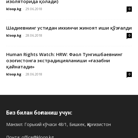
изоляторида қолади)
kloop.kg
-
29.06.2018
0
Шадиевнинг устидан иккинчи жиноят иши қўзғалди
kloop.kg
-
28.06.2018
0
Human Rights Watch: HRW: Фаол Тунгишбаевнинг
Қозоғистонга экстрадицияланиши «ғазабни
қайнатади»
kloop.kg
-
28.06.2018
0
Биз билан боғланиш учун:
Манзил: Горький кўчаси 48/1, Бишкек, Қирғизистон
Почта: office@kloop.kg