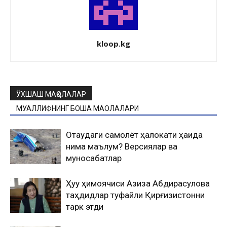
kloop.kg
ЎХШАШ МАҚОЛАЛАР
МУАЛЛИФНИНГ БОШҚА МАҚОЛАЛАРИ
Оқтаудаги самолёт ҳалокати ҳақида
нима маълум? Версиялар ва
муносабатлар
Ҳуқуқ ҳимоячиси Азиза Абдирасулова
таҳдидлар туфайли Қирғизистонни
тарк этди