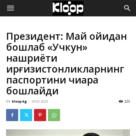
ҚИРҒИЗИСТОН
Президент: Май ойидан
ЯНГИЛИКЛАРИ
бошлаб «Учкун»
нашриёти
қирғизистонликларнинг
паспортини чиқара
бошлайди
От
kloop.kg
-
26.02.2023
223