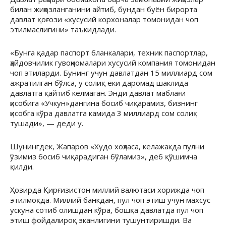
билан жиҳозланганини айтиб, бундан буён бирорта
давлат қоғози «хусусий корхоналар томонидан чоп
этилмаслигини» таъкидлади.
«Бунга қадар паспорт бланкалари, техник паспортлар,
ҳайдовчилик гувоҳномалари хусусий компания томонидан
чоп этиларди. Бунинг учун давлатдан 15 миллиард сом
ажратилган бўлса, у солиқ ёки даромад шаклида
давлатга қайтиб келмаган. Энди давлат маблағи
ҳисобига «Учкун»дангина босиб чиқарамиз, бизнинг
ҳисобга кўра давлатга камида 3 миллиард сом солиқ
тушади», — деди у.
Шунингдек, Жапаров «Худо хоҳласа, келажакда пулни
ўзимиз босиб чиқарадиган бўламиз», деб қўшимча
қилди.
Ҳозирда Қирғизистон миллий валютаси хорижда чоп
этилмоқда. Миллий банкдан, пул чоп этиш учун махсус
ускуна сотиб олишдан кўра, бошқа давлатда пул чоп
этиш фойдалироқ эканлигини тушунтиришди. Ва