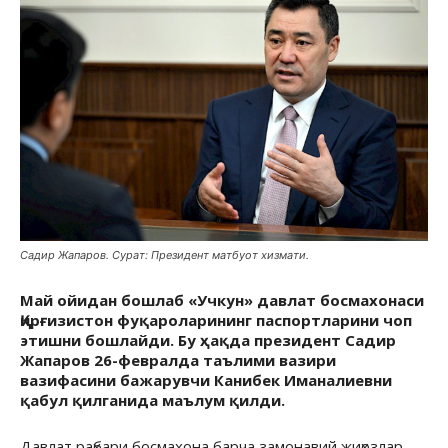
Садир Жапаров. Сурат: Президент матбуот хизмати.
Май ойидан бошлаб «Учкун» давлат босмахонаси
Қирғизистон фуқароларининг паспортларини чоп
этишни бошлайди. Бу ҳақда президент Садир
Жапаров 26-февралда таълими вазири
вазифасини бажарувчи Канибек Иманалиевни
қабул қилганида маълум қилди.
Давлат раҳбари босмахона барча замонавий жиҳозлар