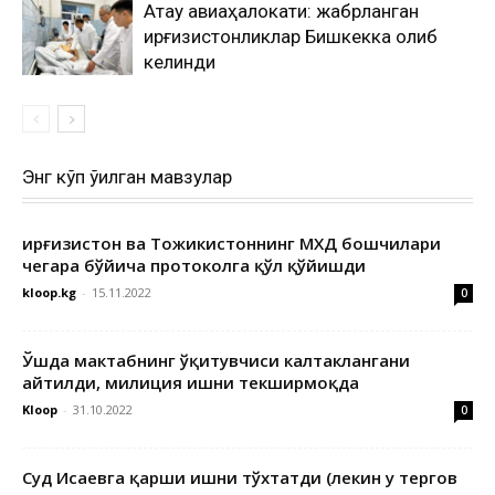
Ақтау авиаҳалокати: жабрланган
қирғизистонликлар Бишкекка олиб
келинди
Энг кўп ўқилган мавзулар
Қирғизистон ва Тожикистоннинг МХДҚ бошчилари
чегара бўйича протоколга қўл қўйишди
kloop.kg
-
15.11.2022
0
Ўшда мактабнинг ўқитувчиси калтаклангани
айтилди, милиция ишни текширмоқда
Kloop
-
31.10.2022
0
Суд Исаевга қарши ишни тўхтатди (лекин у тергов