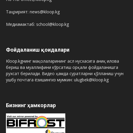
Таҳририят: news@kloop.kg
Медиамактаб: school@kloop.kg
Фойдаланиш қоидалари
Kloop.kgнинг мақолаларининг асл нусхасига аниқ илова
бериш ва муаллифини кўрсатиш орқали фойдаланишга
рухсат берилади. Видео ҳамда суратларни қўлланиш учун
ушбу почтага ёзишингиз мумкин: ulugbek@kloop.kg
Бизнинг ҳамкорлар