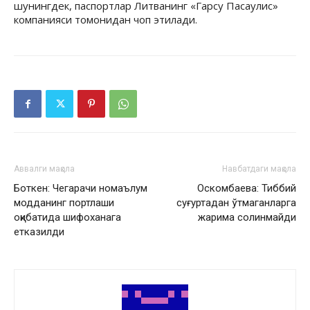
шунингдек, паспортлар Литванинг «Гарсу Пасаулис»
компанияси томонидан чоп этилади.
Аввалги мақола
Навбатдаги мақола
Боткен: Чегарачи номаълум
Оскомбаева: Тиббий
модданинг портлаши
суғуртадан ўтмаганларга
оқибатида шифоханага
жарима солинмайди
етказилди